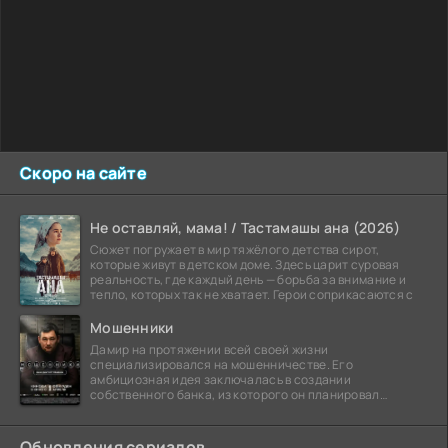
Скоро на сайте
Не оставляй, мама! / Тастамашы ана (2026)
Сюжет погружает в мир тяжёлого детства сирот,
которые живут в детском доме. Здесь царит суровая
реальность, где каждый день — борьба за внимание и
тепло, которых так не хватает. Герои соприкасаются с
Мошенники
Дамир на протяжении всей своей жизни
специализировался на мошенничестве. Его
амбициозная идея заключалась в создании
собственного банка, из которого он планировал
похитить миллиарды долларов. Однако,
Обновления сериалов