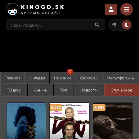
KINOGO.SK
ФИЛЬМЫ ОНЛАЙН
3
Главная
Фильмы
Новинки
Сериалы
Мультфильмы
ТВ шоу
Аниме
Топ
Новости
Случайное
6.452
6.391