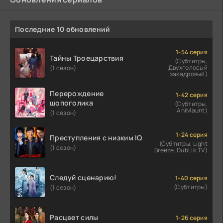
Последние 10 обновлений
1-54 серия
Тайны Троецарствия
(Субтитры,
Двухголосый
(1 сезон)
закадровый)
Перерождение
1-42 серия
шопоголика
(Субтитры,
AniMaunt)
(1 сезон)
1-24 серия
Преступления с низким IQ
(Субтитры, Light
(1 сезон)
Breeze, DubLik.TV)
Следуй сценарию!
1-40 серия
(Субтитры)
(1 сезон)
Расцвет силы
1-26 серия