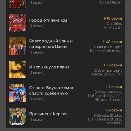
(Force Media)
(1 сезон)
1-10 серия
Город отличников
(Coldfilm,
(1 сезон)
AniMaunt)
Благородный Чэнь и
1-40 серия
прекрасная Цзинь
(DubLik.TV, Light
Breeze, Субтитры)
(1 сезон)
1-19 серия
И вспыхнуло пламя
(Субтитры, Light
(1 сезон)
Breeze, DubLik.TV)
1-2 серия
Стюарт Блум не смог
(Кураж-бамбей,
спасти вселенную
Дубляж HDrezka St.,
(1 сезон)
HDrezka Studio)
1-2 серия
Президент Кертис
(HDrezka Studio.
18+, HDrezka Studio,
(1 сезон)
Syncmer)