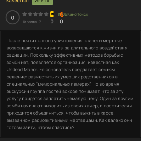
Качество:
WEB-DL
0
0
0
0
Голосов:
После почти полного уничтожения планеты мертвые
возвращаются к жизни из-за длительного воздействия
радиации. Поскольку эффективных методов борьбы с
зомби нет, появляется организация, известная как
Undead Manor. Её основатель предлагает семьям
решение: разместить их умерших родственников в
специальных "мемориальных камерах". Но во время
экскурсии группа гостей вскоре понимает, что за эту
услугу придется заплатить немалую цену. Один за другим
зомби начинают выходить из своих камер, и посетителям
приходится объединиться, чтобы выжить в хаосе,
вызванном радиоактивными мертвецами. Как далеко они
готовы зайти, чтобы спастись?