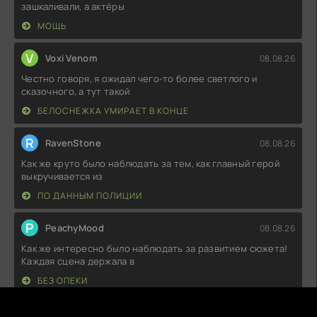
зашкаливали, а актёры
МОЩЬ
V
Voxi Venom
08.08.26
Честно говоря, я ожидал чего-то более светлого и
сказочного, а тут такой
БЕЛОСНЕЖКА УМИРАЕТ В КОНЦЕ
R
RavenStone
08.08.26
Как же круто было наблюдать за тем, как главный герой
выкручивается из
ПО ДАННЫМ ПОЛИЦИИ
P
PeachyMood
08.08.26
Как же интересно было наблюдать за развитием сюжета!
Каждая сцена держала в
БЕЗ ОПЕКИ
Q
Quazar
08.08.26