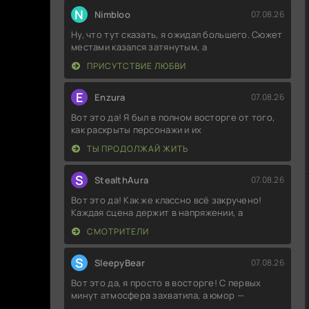
N
Nimbloo
07.08.26
Ну, что тут сказать, я ожидал большего. Сюжет
местами казался затянутым, а
ПРИСУТСТВИЕ ЛЮБВИ
E
Enzura
07.08.26
Вот это да! Я был в полном восторге от того,
как раскрыты персонажи и их
ТЫ ПРОДОЛЖАЙ ЖИТЬ
S
StealthAura
07.08.26
Вот это да! Как же классно всё закручено!
Каждая сцена держит в напряжении, а
СМОТРИТЕЛИ
S
SleepyBear
07.08.26
Вот это да, я просто в восторге! С первых
минут атмосфера захватила, а юмор —