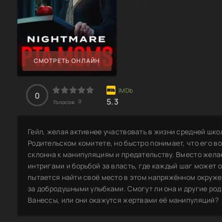
СМОТРЕТЬ ОНЛАЙН
0
5.3
0
Голосов:
Гейл, желая активнее участвовать в жизни средней шко
Родительском комитете, но быстро понимает, что его в
склонна к манипуляциям и предательству. Вместо жела
интригами и борьбой за власть, где каждый шаг может
пытается найти своё место в этом напряжённом окруже
за добродушными улыбками. Смогут ли она и другие ро
Ванессы, или они окажутся жертвами её манипуляций?