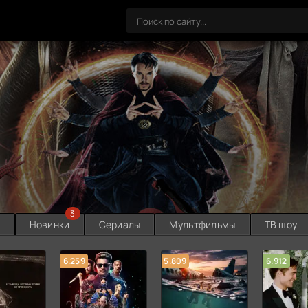
3
ы
Новинки
Сериалы
Мультфильмы
ТВ шоу
6.259
5.809
6.912