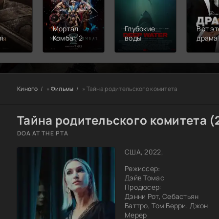
Мортал
Глубокие
Вот эт
я
Комбат 2
воды
драма
Киного
»
Фильмы
» Тайна родительского комитета
Тайна родительского комитета (
DOA AT THE PTA
США, 2022,
Режиссер:
Дэйв Томас
Продюсер:
Дэнни Рот, Себастьян
Баттро, Том Берри, Джон
Мерер