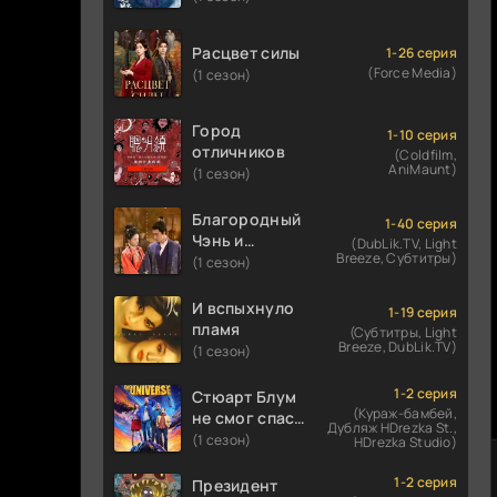
Расцвет силы
1-26 серия
(Force Media)
(1 сезон)
Город
1-10 серия
отличников
(Coldfilm,
AniMaunt)
(1 сезон)
Благородный
1-40 серия
Чэнь и
(DubLik.TV, Light
Breeze, Субтитры)
прекрасная
(1 сезон)
Цзинь
И вспыхнуло
1-19 серия
пламя
(Субтитры, Light
Breeze, DubLik.TV)
(1 сезон)
1-2 серия
Стюарт Блум
(Кураж-бамбей,
не смог спасти
Дубляж HDrezka St.,
вселенную
(1 сезон)
HDrezka Studio)
1-2 серия
Президент