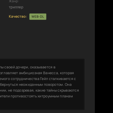
Жанр:
триллер
Качество:
WEB-DL
лы своей дочери, оказывается в
озглавляет амбициозная Ванесса, которая
емого сотрудничества Гейл сталкивается с
 обернуться неожиданным поворотом. Она
нии, не подозревая, какие тайны скрываются
дители противостоять хитроумным планам