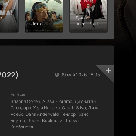
о
Дьявол
!
Литвяк
носит Prada
Верши
2
2022)
09 май 2026, 18:05
Актеры:
Brianna Cohen, Alissa Filoramo, Джонатан
Стоддард, Хеди Нассер, Gracie Silva, Лиза
Асебо, Dana Anderwald, Тейлор Грэйс
Боутон, Robert Buckholtz, Шерил
Карбонелл