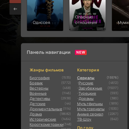
Опасные
Одиссея
отношения
Муми
Панель навигации
Жанры фильмов
Категория
Биография
(1535)
Сериалы
(15576)
Боевик
(5772)
Русские
(4612)
Вестерны
(468)
Зарубежные
(15017)
Военные
(1146)
Турецкие
(593)
Детективы
(2938)
Дорамы
(380)
Детские
(44)
Мультфильмы
(1819)
Документальные
(1114)
Мультсериалы
(1530)
Драма
(18682)
Аниме сериал
(2267)
Исторические
(1464)
ТВ-Шоу
(642)
Короткометражки
(348)
По году