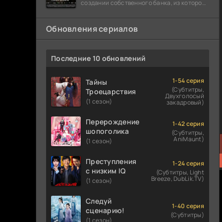
создании собственного банка, из которого
он планировал похитить миллиарды
долларов. Однако,
Обновления сериалов
Последние 10 обновлений
1-54 серия
Тайны
(Субтитры,
Троецарствия
Двухголосый
(1 сезон)
закадровый)
Перерождение
1-42 серия
шопоголика
(Субтитры,
AniMaunt)
(1 сезон)
Преступления
1-24 серия
с низким IQ
(Субтитры, Light
Breeze, DubLik.TV)
(1 сезон)
Следуй
1-40 серия
сценарию!
(Субтитры)
(1 сезон)