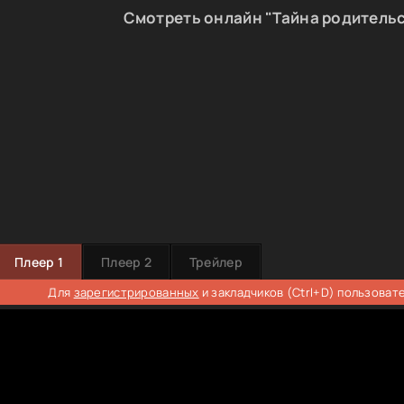
Смотреть онлайн "Тайна родительс
Плеер 1
Плеер 2
Трейлер
Для
зарегистрированных
и закладчиков (Ctrl+D) пользоват