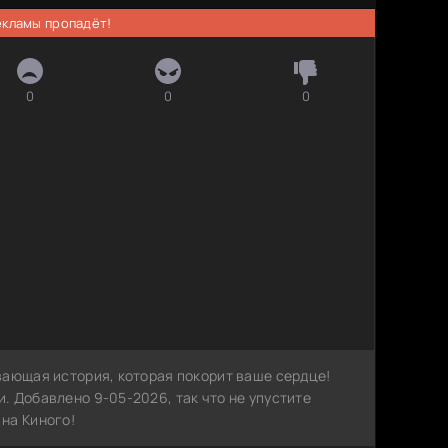
рекламы пропадёт!
0
0
0
вающая история, которая покорит ваше сердце!
. Добавлено 9-05-2026, так что не упустите
на Киного!