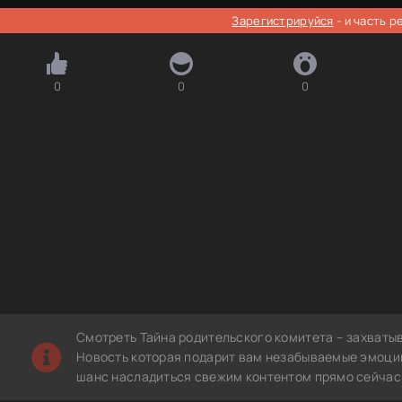
Зарегистрируйся
- и часть 
0
0
0
Смотреть Тайна родительского комитета – захваты
Новость которая подарит вам незабываемые эмоции
шанс насладиться свежим контентом прямо сейчас 