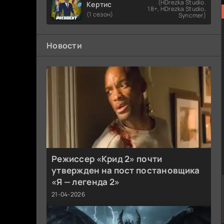
(HDrezka Studio.
Кертис
18+, HDrezka Studio,
(1 сезон)
Syncmer)
Новости
Режиссер «Крид 2» почти
утвержден на пост постановщика
«Я — легенда 2»
21-04-2026