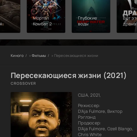
Мортал
Глубокие
Вот эт
я
Комбат 2
воды
драма
Киного
»
Фильмы
» Пересекающиеся жизни
Пересекающиеся жизни (2021)
CROSSOVER
США, 2021,
Режиссер:
D'Aja Fulmore, Виктор
Рэглэнд
Продюсер:
D'Aja Fulmore, Ozell Blango,
Chris White