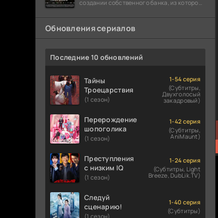
создании собственного банка, из которого
он планировал похитить миллиарды
долларов. Однако,
Обновления сериалов
Последние 10 обновлений
1-54 серия
Тайны
(Субтитры,
Троецарствия
Двухголосый
(1 сезон)
закадровый)
Перерождение
1-42 серия
шопоголика
(Субтитры,
AniMaunt)
(1 сезон)
Преступления
1-24 серия
с низким IQ
(Субтитры, Light
Breeze, DubLik.TV)
(1 сезон)
Следуй
1-40 серия
сценарию!
(Субтитры)
(1 сезон)