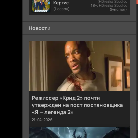
(HDrezka Studio.
Кертис
18+, HDrezka Studio,
(1 сезон)
Syncmer)
Новости
Режиссер «Крид 2» почти
утвержден на пост постановщика
«Я — легенда 2»
21-04-2026