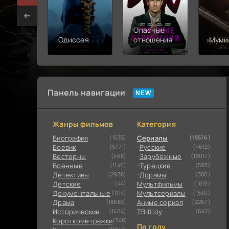
Опасные
Одиссея
отношения
Муми
Панель навигации
Жанры фильмов
Категория
Биография
(1535)
Сериалы
(15576)
Боевик
(5771)
Русские
(4612)
Вестерны
(468)
Зарубежные
(15017)
Военные
(1146)
Турецкие
(593)
Детективы
(2938)
Дорамы
(380)
Детские
(44)
Мультфильмы
(1819)
Документальные
(1114)
Мультсериалы
(1530)
Драма
(18683)
Аниме сериал
(2267)
Исторические
(1464)
ТВ-Шоу
(642)
Короткометражки
(348)
По году