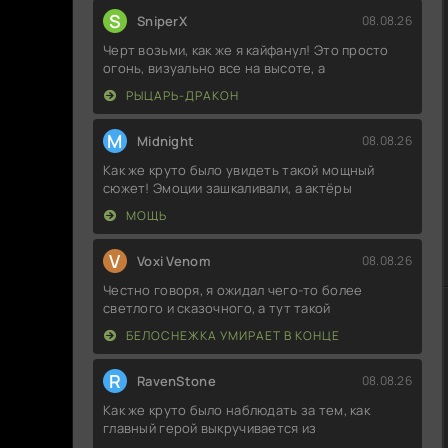
S
SniperX
08.08.26
Черт возьми, как же я кайфанул! Это просто
огонь, визуально все на высоте, а
РЫЦАРЬ-ДРАКОН
M
Midnight
08.08.26
Как же круто было увидеть такой мощный
сюжет! Эмоции зашкаливали, а актёры
МОЩЬ
V
Voxi Venom
08.08.26
Честно говоря, я ожидал чего-то более
светлого и сказочного, а тут такой
БЕЛОСНЕЖКА УМИРАЕТ В КОНЦЕ
R
RavenStone
08.08.26
Как же круто было наблюдать за тем, как
главный герой выкручивается из