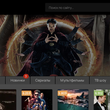
3
ы
Новинки
Сериалы
Мультфильмы
ТВ шоу
6.259
5.809
6.912