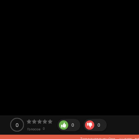
0
0
0
0
Голосов:
Зарегистрируйся
- и часть 