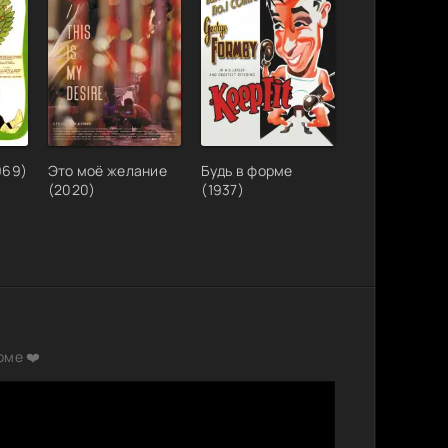
969)
Это моё желание
Будь в форме
(2020)
(1937)
рме ❤️