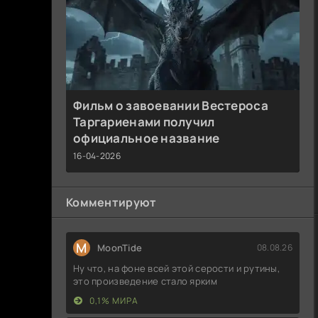
Фильм о завоевании Вестероса
Таргариенами получил
официальное название
16-04-2026
Комментируют
M
MoonTide
08.08.26
Ну что, на фоне всей этой серости и рутины,
это произведение стало ярким
0,1% МИРА