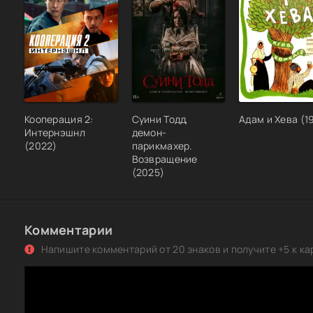
Кооперация 2:
Суини Тодд,
Адам и Хева (1
Интернэшнл
демон-
(2022)
парикмахер.
Возвращение
(2025)
Комментарии
Напишите комментарий от 20 знаков и получите +5 к ка