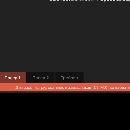
Плеер 1
Плеер 2
Трейлер
Для
зарегистрированных
и закладчиков (Ctrl+D) пользоват