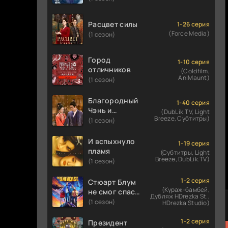
Расцвет силы
1-26 серия
(Force Media)
(1 сезон)
Город
1-10 серия
отличников
(Coldfilm,
AniMaunt)
(1 сезон)
Благородный
1-40 серия
Чэнь и
(DubLik.TV, Light
Breeze, Субтитры)
прекрасная
(1 сезон)
Цзинь
И вспыхнуло
1-19 серия
пламя
(Субтитры, Light
Breeze, DubLik.TV)
(1 сезон)
1-2 серия
Стюарт Блум
(Кураж-бамбей,
не смог спасти
Дубляж HDrezka St.,
вселенную
(1 сезон)
HDrezka Studio)
1-2 серия
Президент