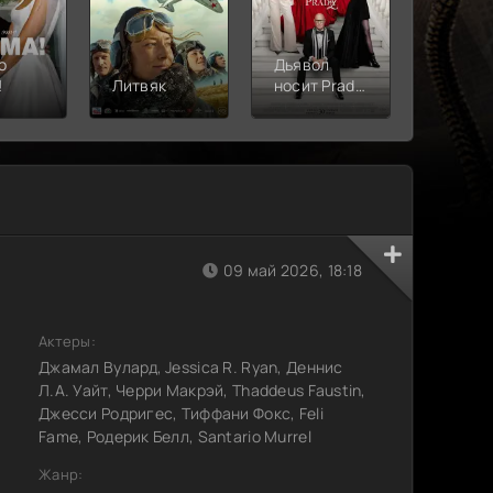
о
Дьявол
!
Литвяк
носит Prada
Верши
2
09 май 2026, 18:18
Актеры:
Джамал Вулард, Jessica R. Ryan, Деннис
Л.А. Уайт, Черри Макрэй, Thaddeus Faustin,
Джесси Родригес, Тиффани Фокс, Feli
Fame, Родерик Белл, Santario Murrel
Жанр: