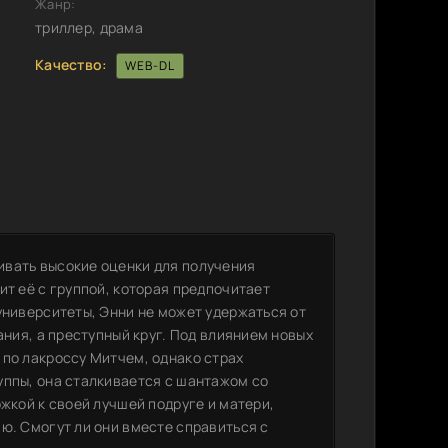
Жанр:
триллер, драма
Качество:
WEB-DL
ивать высокие оценки для получения
ит её с группой, которая предпочитает
университеты, Энни не может удержаться от
ания, а преступный круг. Под влиянием новых
 по лакроссу Митчем, однако страх
уппы, она сталкивается с шантажом со
ржкой к своей лучшей подруге и матери,
ю. Смогут ли они вместе справиться с