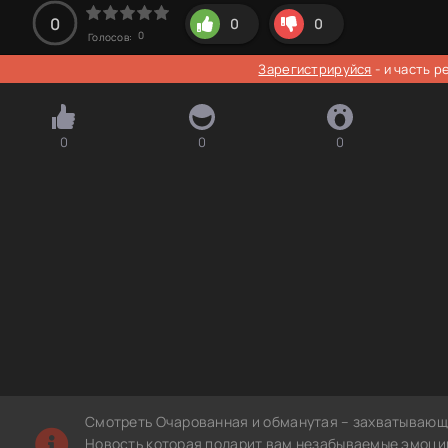
0
0
0
0
Голосов:
Зарегистрируйся
- и часть 
0
0
0
Смотреть Очарованная и обманутая – захватывающа
Новость которая подарит вам незабываемые эмоции