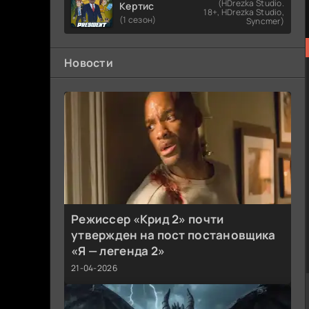
(HDrezka Studio.
Кертис
18+, HDrezka Studio,
(1 сезон)
Syncmer)
Новости
Режиссер «Крид 2» почти
утвержден на пост постановщика
«Я — легенда 2»
21-04-2026