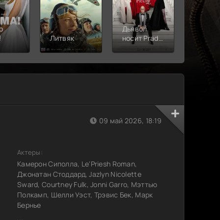
о
Дьявол
!
Литвяк
носит Prada
Верши
2
09 май 2026, 18:19
Актеры:
Камерон Сиполла, Le'Priesh Roman,
Джонатан Стоддард, Jazlyn Nicolette
Sward, Courtney Fulk, Jonni Garro, Мэттью
Полкамп, Шелли Уэст, Трэвис Бек, Марк
Бернье