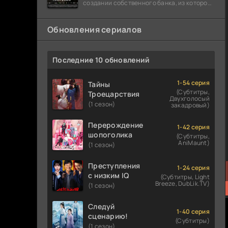
создании собственного банка, из которого
он планировал похитить миллиарды
долларов. Однако,
Обновления сериалов
Последние 10 обновлений
1-54 серия
Тайны
(Субтитры,
Троецарствия
Двухголосый
(1 сезон)
закадровый)
Перерождение
1-42 серия
шопоголика
(Субтитры,
AniMaunt)
(1 сезон)
Преступления
1-24 серия
с низким IQ
(Субтитры, Light
Breeze, DubLik.TV)
(1 сезон)
Следуй
1-40 серия
сценарию!
(Субтитры)
(1 сезон)