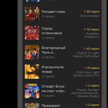
Расцвет силы
1-26 серия
(Force Media)
(1 сезон)
Город
1-10 серия
отличников
(Coldfilm,
AniMaunt)
(1 сезон)
Благородный
1-40 серия
Чэнь и
(DubLik.TV, Light
Breeze, Субтитры)
прекрасная
(1 сезон)
Цзинь
И вспыхнуло
1-19 серия
пламя
(Субтитры, Light
Breeze, DubLik.TV)
(1 сезон)
1-2 серия
Стюарт Блум
(Кураж-бамбей,
не смог спасти
Дубляж HDrezka St.,
вселенную
(1 сезон)
HDrezka Studio)
1-2 серия
Президент