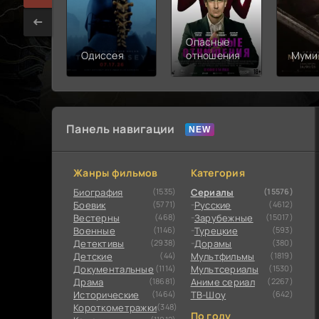
Опасные
Одиссея
отношения
Муми
Панель навигации
Жанры фильмов
Категория
Биография
(1535)
Сериалы
(15576)
Боевик
(5771)
Русские
(4612)
Вестерны
(468)
Зарубежные
(15017)
Военные
(1146)
Турецкие
(593)
Детективы
(2938)
Дорамы
(380)
Детские
(44)
Мультфильмы
(1819)
Документальные
(1114)
Мультсериалы
(1530)
Драма
(18681)
Аниме сериал
(2267)
Исторические
(1464)
ТВ-Шоу
(642)
Короткометражки
(348)
По году