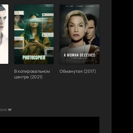
В копировальном
Обманутая (2017)
центре (2021)
рме ❤️