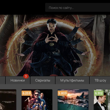
3
ы
Новинки
Сериалы
Мультфильмы
ТВ шоу
6.259
5.809
6.912