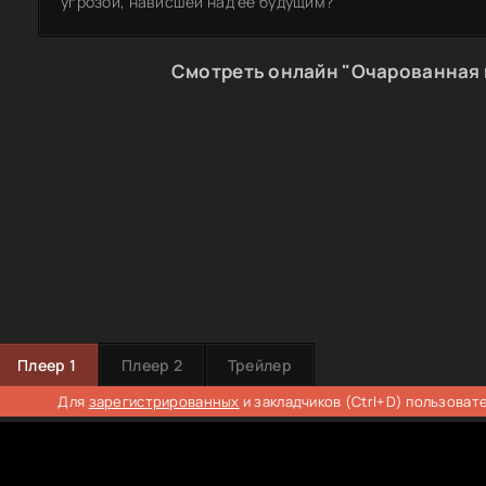
угрозой, нависшей над её будущим?
Смотреть онлайн "Очарованная 
Плеер 1
Плеер 2
Трейлер
Для
зарегистрированных
и закладчиков (Ctrl+D) пользоват