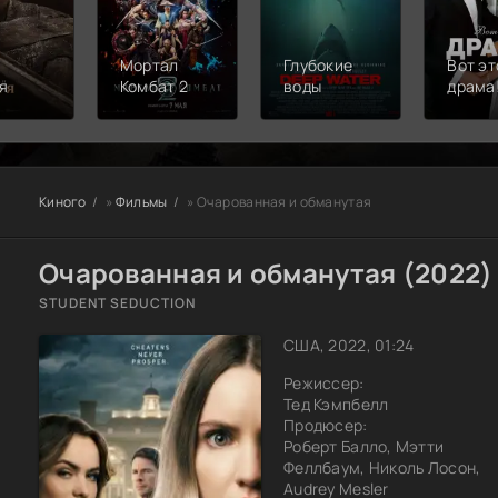
Мортал
Глубокие
Вот эт
я
Комбат 2
воды
драма
Киного
»
Фильмы
» Очарованная и обманутая
Очарованная и обманутая (2022)
STUDENT SEDUCTION
США, 2022, 01:24
Режиссер:
Тед Кэмпбелл
Продюсер:
Роберт Балло, Мэтти
Феллбаум, Николь Лосон,
Audrey Mesler