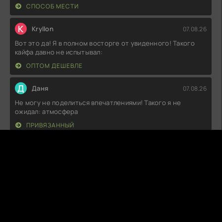
СПОСОБ МЕСТИ
K
Kryllon
07.08.26
Вот это да! Я в полном восторге от увиденного! Такого
кайфа давно не испытывал:
ОПТОМ ДЕШЕВЛЕ
Д
Даня
07.08.26
Не могу не поделиться впечатлениями! Такого я не
ожидал: атмосфера
ПРИВЯЗАННЫЙ
В
Вика
06.08.26
Вот это да! Честно сказать, я был в полном восторге от
того, что увидел. Такой
МАСТЕР