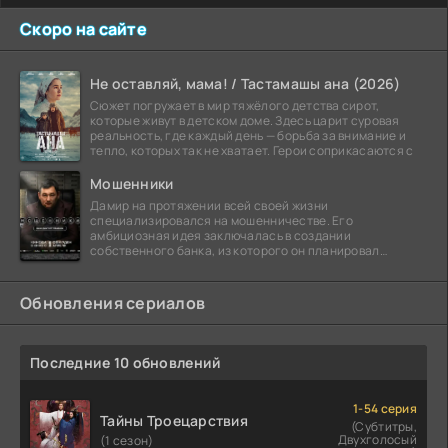
Скоро на сайте
Не оставляй, мама! / Тастамашы ана (2026)
Сюжет погружает в мир тяжёлого детства сирот,
которые живут в детском доме. Здесь царит суровая
реальность, где каждый день — борьба за внимание и
тепло, которых так не хватает. Герои соприкасаются с
Мошенники
Дамир на протяжении всей своей жизни
специализировался на мошенничестве. Его
амбициозная идея заключалась в создании
собственного банка, из которого он планировал
похитить миллиарды долларов. Однако,
Обновления сериалов
Последние 10 обновлений
1-54 серия
Тайны Троецарствия
(Субтитры,
Двухголосый
(1 сезон)