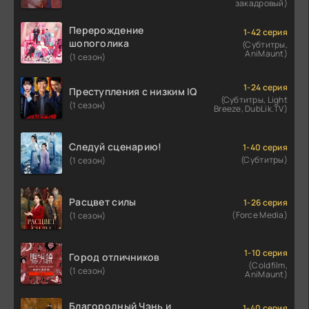
закадровый)
Перерождение
1-42 серия
шопоголика
(Субтитры,
AniMaunt)
(1 сезон)
1-24 серия
Преступления с низким IQ
(Субтитры, Light
(1 сезон)
Breeze, DubLik.TV)
Следуй сценарию!
1-40 серия
(Субтитры)
(1 сезон)
Расцвет силы
1-26 серия
(Force Media)
(1 сезон)
1-10 серия
Город отличников
(Coldfilm,
(1 сезон)
AniMaunt)
Благородный Чэнь и
1-40 серия