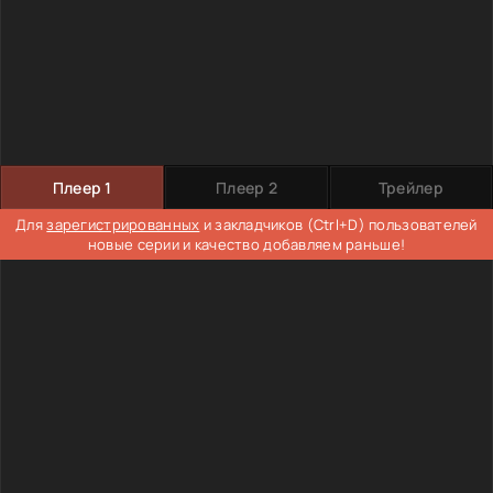
Плеер 1
Плеер 2
Трейлер
Для
зарегистрированных
и закладчиков (Ctrl+D) пользователей
новые серии и качество добавляем раньше!