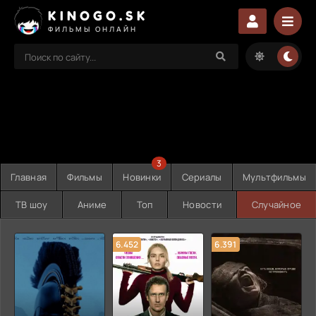
KINOGO.SK
ФИЛЬМЫ ОНЛАЙН
3
Главная
Фильмы
Новинки
Сериалы
Мультфильмы
ТВ шоу
Аниме
Топ
Новости
Случайное
6.452
6.391