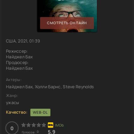
СМОТРЕТЬ ОНЛАЙН
США, 2021, 01:39
Режиссер:
Найджел Бах
Продюсер:
Найджел Бах
Актеры:
Найджел Бах, Холли Барнс, Steve Reynolds
Жанр:
ужасы
Качество:
WEB-DL
0
5.9
0
Голосов: