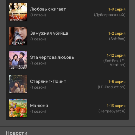
Любовь сжигает
1-9 серия
(Дублированный)
(1 сезон)
Замужняя убийца
1-2 серия
(SoftBox)
(1 сезон)
1-12 серия
Эта чёртова любовь
(SoftBox, LE-
(1 сезон)
Vitation)
Стерлинг-Поинт
1-8 серия
(LE-Production)
(1 сезон)
Манюня
1-13 серия
(Не требуется)
(1 сезон)
Новости