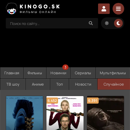
KINOGO.SK
ФИЛЬМЫ ОНЛАЙН
3
Главная
Фильмы
Новинки
Сериалы
Мультфильмы
ТВ шоу
Аниме
Топ
Новости
Случайное
6.452
6.391