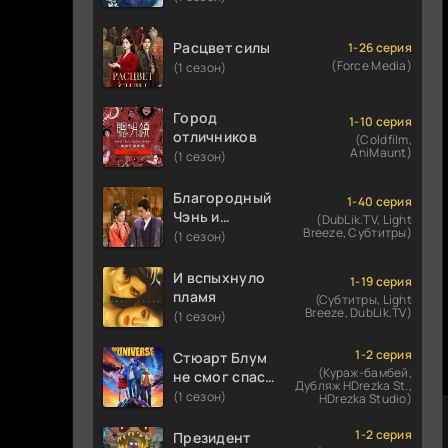
Расцвет силы
1-26 серия
(Force Media)
(1 сезон)
Город
1-10 серия
отличников
(Coldfilm,
AniMaunt)
(1 сезон)
Благородный
1-40 серия
Чэнь и
(DubLik.TV, Light
Breeze, Субтитры)
прекрасная
(1 сезон)
Цзинь
И вспыхнуло
1-19 серия
пламя
(Субтитры, Light
Breeze, DubLik.TV)
(1 сезон)
1-2 серия
Стюарт Блум
(Кураж-бамбей,
не смог спасти
Дубляж HDrezka St.,
вселенную
(1 сезон)
HDrezka Studio)
1-2 серия
Президент