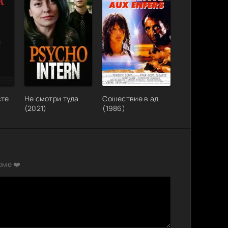
сте
Не смотри туда
Сошествие в ад
(2021)
(1986)
рме ❤️