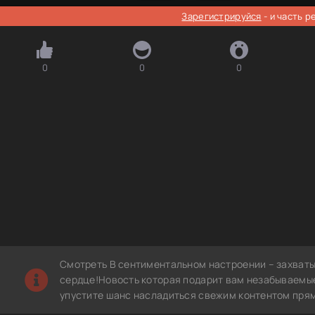
Зарегистрируйся
- и часть 
0
0
0
Смотреть В сентиментальном настроении – захват
сердце!Новость которая подарит вам незабываемые
упустите шанс насладиться свежим контентом прям