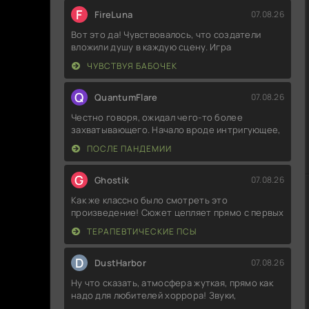
F
FireLuna
07.08.26
Вот это да! Чувствовалось, что создатели
вложили душу в каждую сцену. Игра
ЧУВСТВУЯ БАБОЧЕК
Q
QuantumFlare
07.08.26
Честно говоря, ожидал чего-то более
захватывающего. Начало вроде интригующее,
ПОСЛЕ ПАНДЕМИИ
G
Ghostik
07.08.26
Как же классно было смотреть это
произведение! Сюжет цепляет прямо с первых
ТЕРАПЕВТИЧЕСКИЕ ПСЫ
D
DustHarbor
07.08.26
Ну что сказать, атмосфера жуткая, прямо как
надо для любителей хоррора! Звуки,