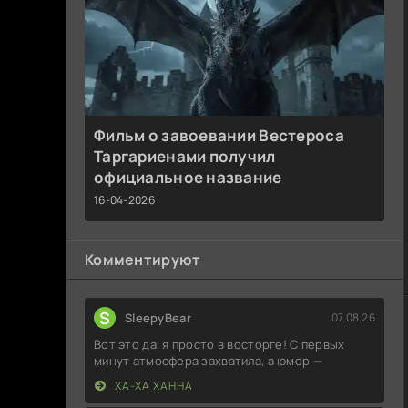
Фильм о завоевании Вестероса
Таргариенами получил
официальное название
16-04-2026
Комментируют
S
SleepyBear
07.08.26
Вот это да, я просто в восторге! С первых
минут атмосфера захватила, а юмор —
ХА-ХА ХАННА