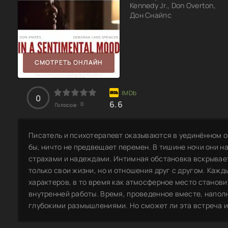
Kennedy Jr., Don Overton,
Дон Снайпс
СМОТРЕТЬ ОНЛАЙН
0
6.6
0
Голосов:
Писатель и психотерапевт оказываются в уединённом оте
бы, ничто не предвещает перемен. В тишине ночи они 
страхами и надеждами. Интимная обстановка вскрывает
только свои жизни, но и отношения друг с другом. Кажд
характеров, в то время как атмосферное место станов
внутренней работы. Время, проведенное вместе, напо
глубокими размышлениями. Но сможет ли эта встреча и