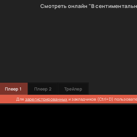
Смотреть онлайн "В сентименталь
Плеер 1
Плеер 2
Трейлер
Для
зарегистрированных
и закладчиков (Ctrl+D) пользоват