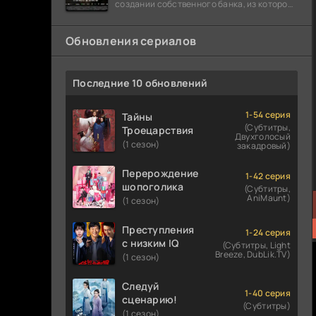
создании собственного банка, из которого
он планировал похитить миллиарды
долларов. Однако,
Обновления сериалов
Последние 10 обновлений
1-54 серия
Тайны
(Субтитры,
Троецарствия
Двухголосый
(1 сезон)
закадровый)
Перерождение
1-42 серия
шопоголика
(Субтитры,
AniMaunt)
(1 сезон)
Преступления
1-24 серия
с низким IQ
(Субтитры, Light
Breeze, DubLik.TV)
(1 сезон)
Следуй
1-40 серия
сценарию!
(Субтитры)
(1 сезон)