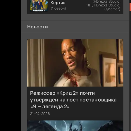
(HDrezka Studio.
Кертис
18+, HDrezka Studio,
(1 сезон)
Syncmer)
Новости
Режиссер «Крид 2» почти
утвержден на пост постановщика
«Я — легенда 2»
21-04-2026