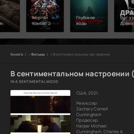
Мортал
Глубокие
Вот эт
я
Комбат 2
воды
драма
Киного
»
Фильмы
» В сентиментальном настроении
В сентиментальном настроении (
IN A SENTIMENTAL MOOD
США, 2021,
Режиссер:
Zachary Cornell
Cunningham
Продюсер:
Harper Michael
Cunningham, Charles A.