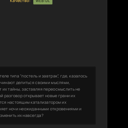
Качество:
WEB-DL
ле типа "постель и завтрак", где, казалось
начинают делиться своими мыслями,
 их тайны, заставляя переосмыслить не
ый разговор открывает новые грани их
ится настоящим катализатором их
лняет ночи неожиданными откровениями и
зменить их навсегда?