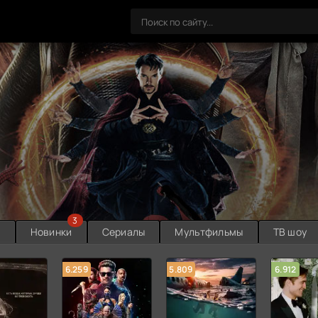
3
ы
Новинки
Сериалы
Мультфильмы
ТВ шоу
6.259
5.809
6.912