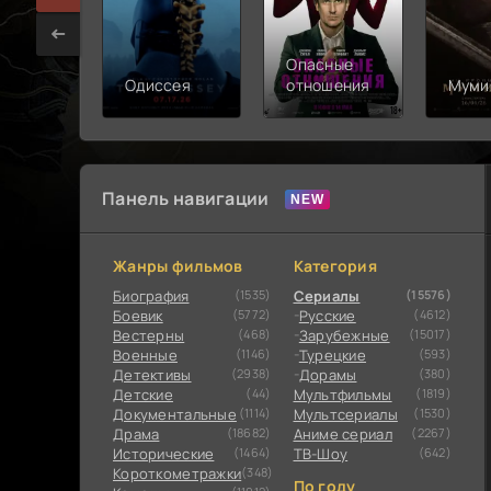
Опасные
Одиссея
отношения
Муми
Панель навигации
Жанры фильмов
Категория
Биография
(1535)
Сериалы
(15576)
Боевик
(5772)
Русские
(4612)
Вестерны
(468)
Зарубежные
(15017)
Военные
(1146)
Турецкие
(593)
Детективы
(2938)
Дорамы
(380)
Детские
(44)
Мультфильмы
(1819)
Документальные
(1114)
Мультсериалы
(1530)
Драма
(18682)
Аниме сериал
(2267)
Исторические
(1464)
ТВ-Шоу
(642)
Короткометражки
(348)
По году