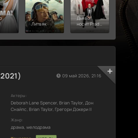
о
Дьявол
!
Литвяк
носит Prada
Верши
2
2021)
09 май 2026, 21:16
Актеры:
Deborah Lane Spencer, Brian Taylor, Дон
Снайпс, Brian Taylor, Грегори Докери II
Жанр:
драма, мелодрама