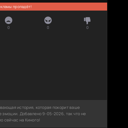
рекламы пропадёт!
0
0
0
ывающая история, которая покорит ваше
 эмоции. Добавлено 9-05-2026, так что не
о сейчас на Киного!