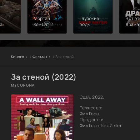
Мортал
Глубокие
Вот эт
я
Комбат 2
воды
драма
Киного
»
Фильмы
» За стеной
За стеной (2022)
MYCORONA
США, 2022,
Режиссер:
Фил Горн
Продюсер:
Фил Горн, Kirk Zeller