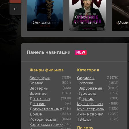
Опасные
Одиссея
отношения
Муми
Панель навигации
Жанры фильмов
Категория
Биография
(1535)
Сериалы
(15576)
Боевик
(5771)
Русские
(4612)
Вестерны
(468)
Зарубежные
(15017)
Военные
(1146)
Турецкие
(593)
Детективы
(2938)
Дорамы
(380)
Детские
(44)
Мультфильмы
(1819)
Документальные
(1114)
Мультсериалы
(1530)
Драма
(18681)
Аниме сериал
(2267)
Исторические
(1464)
ТВ-Шоу
(642)
Короткометражки
(348)
По году