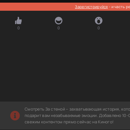
Зарегистрируйся
- и часть 
0
0
0
Смотреть За стеной – захватывающая история, кот
подарит вам незабываемые эмоции. Добавлено 10-0
свежим контентом прямо сейчас на Киного!