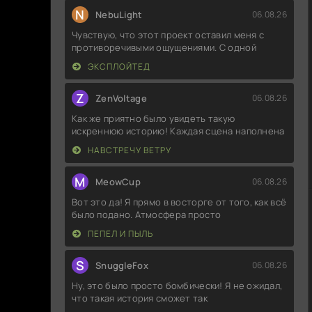
N
NebuLight
06.08.26
Чувствую, что этот проект оставил меня с
противоречивыми ощущениями. С одной
ЭКСПЛОЙТЕД
Z
ZenVoltage
06.08.26
Как же приятно было увидеть такую
искреннюю историю! Каждая сцена наполнена
НАВСТРЕЧУ ВЕТРУ
M
MeowCup
06.08.26
Вот это да! Я прямо в восторге от того, как всё
было подано. Атмосфера просто
ПЕПЕЛ И ПЫЛЬ
S
SnuggleFox
06.08.26
Ну, это было просто бомбически! Я не ожидал,
что такая история сможет так