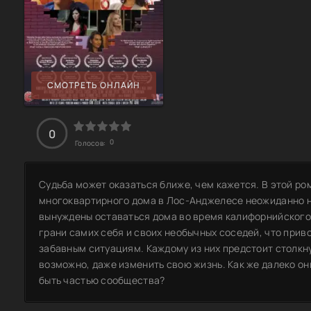
СМОТРЕТЬ ОНЛАЙН
0
0
Голосов:
Судьба может оказаться ближе, чем кажется. В этой р
многоквартирного дома в Лос-Анджелесе неожиданно на
вынуждены оставаться дома во время калифорнийского 
грани самих себя и своих необычных соседей, что при
забавным ситуациям. Каждому из них предстоит столкн
возможно, даже изменить свою жизнь. Как же далеко они
быть частью сообщества?