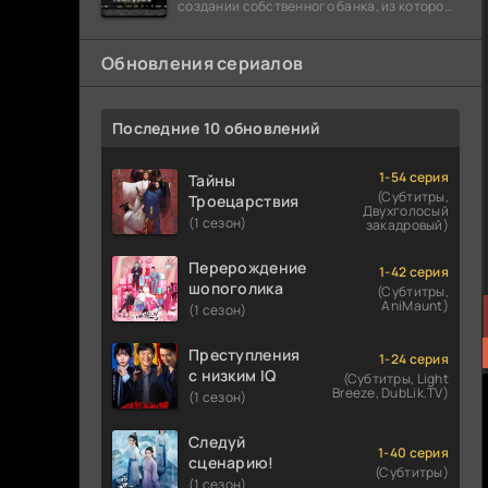
создании собственного банка, из которого
он планировал похитить миллиарды
долларов. Однако,
Обновления сериалов
Последние 10 обновлений
1-54 серия
Тайны
(Субтитры,
Троецарствия
Двухголосый
(1 сезон)
закадровый)
Перерождение
1-42 серия
шопоголика
(Субтитры,
AniMaunt)
(1 сезон)
Преступления
1-24 серия
с низким IQ
(Субтитры, Light
Breeze, DubLik.TV)
(1 сезон)
Следуй
1-40 серия
сценарию!
(Субтитры)
(1 сезон)