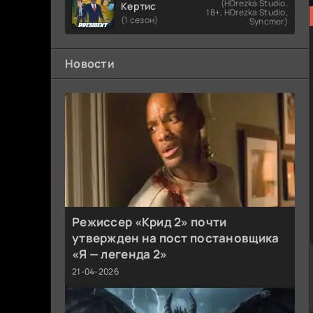
(HDrezka Studio.
Кертис
18+, HDrezka Studio,
(1 сезон)
Syncmer)
Новости
Режиссер «Крид 2» почти
утвержден на пост постановщика
«Я — легенда 2»
21-04-2026