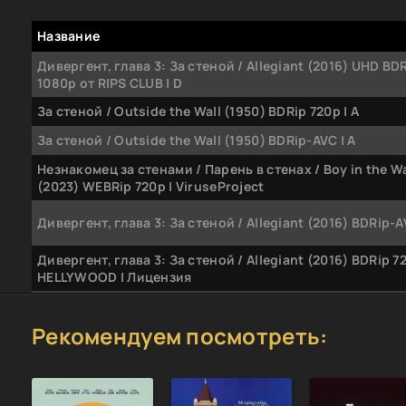
Название
Дивергент, глава 3: За стеной / Allegiant (2016) UHD B
1080p от RIPS CLUB | D
За стеной / Outside the Wall (1950) BDRip 720p | А
За стеной / Outside the Wall (1950) BDRip-AVC | А
Незнакомец за стенами / Парень в стенах / Boy in the Wa
(2023) WEBRip 720p | ViruseProject
Дивергент, глава 3: За стеной / Allegiant (2016) BDRip-A
Дивергент, глава 3: За стеной / Allegiant (2016) BDRip 7
HELLYWOOD | Лицензия
Илья Мельцов - Цикл «Мир за стеной» [2 книги] (2020) 
Рекомендуем посмотреть:
Звуки за стеной / Oto-na-ri (2009) BDRip-AVC от msltel |
Лу за стеной / Yoake Tsugeru Lu no Uta (2017) BDRip-HE
от Kracer | AniDUB