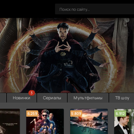
3
ы
Новинки
Сериалы
Мультфильмы
ТВ шоу
6.259
5.809
6.912