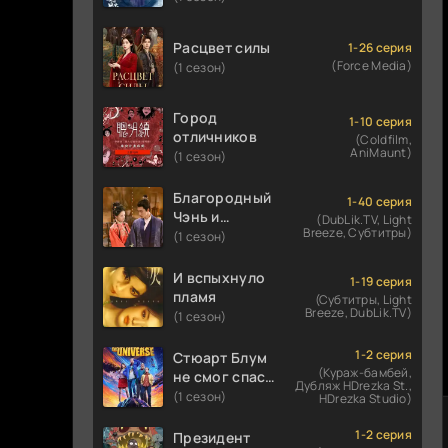
Расцвет силы
1-26 серия
(Force Media)
(1 сезон)
Город
1-10 серия
отличников
(Coldfilm,
AniMaunt)
(1 сезон)
Благородный
1-40 серия
Чэнь и
(DubLik.TV, Light
Breeze, Субтитры)
прекрасная
(1 сезон)
Цзинь
И вспыхнуло
1-19 серия
пламя
(Субтитры, Light
Breeze, DubLik.TV)
(1 сезон)
1-2 серия
Стюарт Блум
(Кураж-бамбей,
не смог спасти
Дубляж HDrezka St.,
вселенную
(1 сезон)
HDrezka Studio)
1-2 серия
Президент