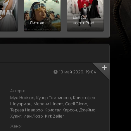
о
Дьявол
!
Литвяк
носит Prada
Верши
2
10 май 2026, 19:04
Актеры:
Mya Hudson, Купер Томлинсон, Кристофер
Шоуэрман, Мелани Шпект, Cecil Glenn,
Тереза Наварро, Кристал Карсон, Джеймс
Хуанг, Йен Лоэр, Kirk Zeller
Жанр: