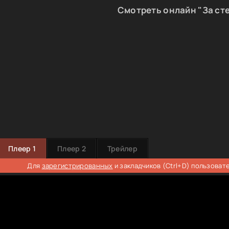
Смотреть онлайн "За ст
Плеер 1
Плеер 2
Трейлер
Для
зарегистрированных
и закладчиков (Ctrl+D) пользоват