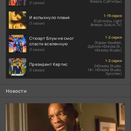
Breeze, Субтитры)
(1 сезон)
1-19 серия
И вспыхнуло пламя
(Субтитры, Light
(1 сезон)
Breeze, DubLik.TV)
1-2 серия
Стюарт Блум не смог
(Кураж-бамбей,
спасти вселенную
Дубляж HDrezka St.,
(1 сезон)
HDrezka Studio)
1-2 серия
Президент Кертис
(HDrezka Studio.
18+, HDrezka Studio,
(1 сезон)
Syncmer)
Новости