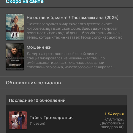
Скоро на сайте
Не оставляй, мама! / Тастамашы ана (2026)
Сюжет погружает в мир тяжёлого детства сирот,
которые живут в детском доме. Здесь царит суровая
реальность, где каждый день — борьба за внимание и
тепло, которых так не хватает. Герои соприкасаются с
Мошенники
Дамир на протяжении всей своей жизни
специализировался на мошенничестве. Его
амбициозная идея заключалась в создании
собственного банка, из которого он планировал
похитить миллиарды долларов. Однако,
Обновления сериалов
Последние 10 обновлений
1-54 серия
Тайны Троецарствия
(Субтитры,
Двухголосый
(1 сезон)
закадровый)