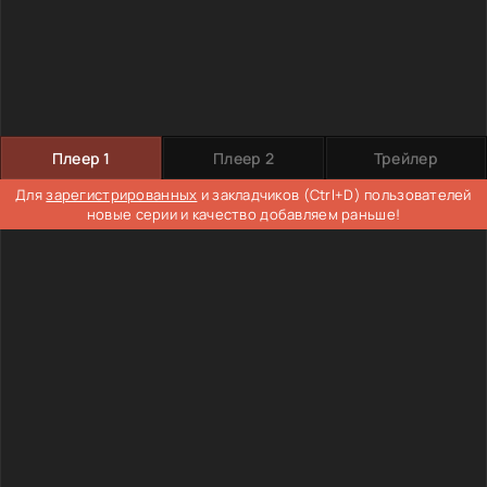
Плеер 1
Плеер 2
Трейлер
Для
зарегистрированных
и закладчиков (Ctrl+D) пользователей
новые серии и качество добавляем раньше!