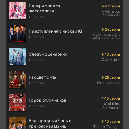
Перерождение
1-42 серия
шопоголика
(Субтитры,
AniMaunt)
(1 сезон)
1-24 серия
Преступления с низким IQ
(Субтитры, Light
(1 сезон)
Breeze, DubLik.TV)
Следуй сценарию!
1-40 серия
(Субтитры)
(1 сезон)
Расцвет силы
1-26 серия
(Force Media)
(1 сезон)
1-10 серия
Город отличников
(Coldfilm,
(1 сезон)
AniMaunt)
Благородный Чэнь и
1-40 серия
прекрасная Цзинь
(DubLik.TV, Light