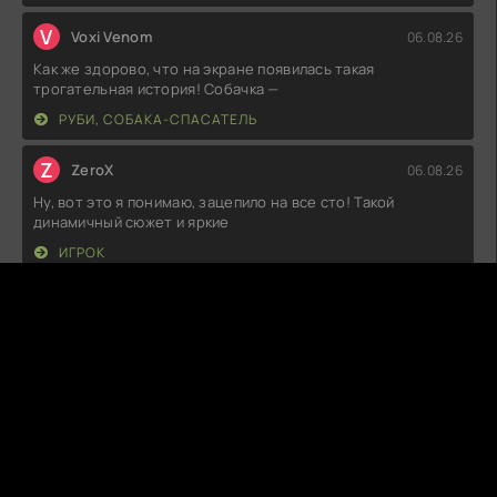
V
Voxi Venom
06.08.26
Как же здорово, что на экране появилась такая
трогательная история! Собачка —
РУБИ, СОБАКА-СПАСАТЕЛЬ
Z
ZeroX
06.08.26
Ну, вот это я понимаю, зацепило на все сто! Такой
динамичный сюжет и яркие
ИГРОК
А
Алекс
06.08.26
Ну, вот это да! Честно, ожидал чего-то банального, но
оказалось, что сюжет
ЭКЗОРЦИЗМ ХАННЫ СТИВЕНСОН