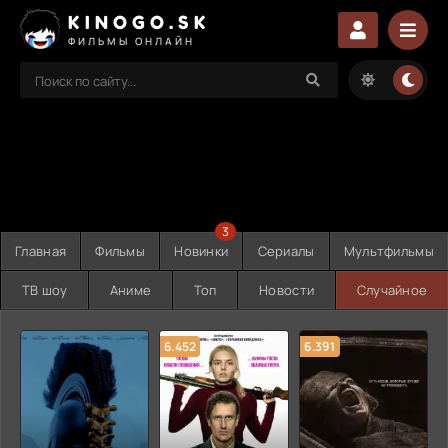
KINOGO.SK
ФИЛЬМЫ ОНЛАЙН
3
Главная
Фильмы
Новинки
Сериалы
Мультфильмы
ТВ шоу
Аниме
Топ
Новости
Случайное
6.452
6.391