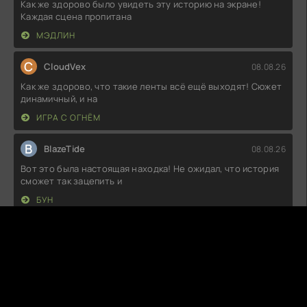
Как же здорово было увидеть эту историю на экране!
Каждая сцена пропитана
МЭДЛИН
C
CloudVex
08.08.26
Как же здорово, что такие ленты всё ещё выходят! Сюжет
динамичный, и на
ИГРА С ОГНЁМ
B
BlazeTide
08.08.26
Вот это была настоящая находка! Не ожидал, что история
сможет так зацепить и
БУН
Н
Никита
08.08.26
Вот это было неожиданно! Я пошёл на просмотр, думая,
что увижу обычную историю,
ЛУЧШЕ НЕЙТ, ЧЕМ КОГДА-ЛИБО