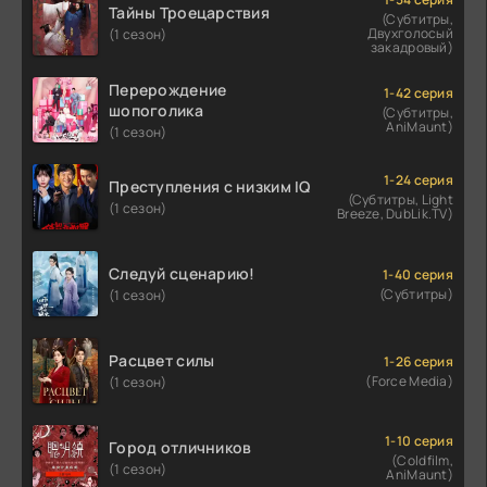
Тайны Троецарствия
(Субтитры,
Двухголосый
(1 сезон)
закадровый)
Перерождение
1-42 серия
шопоголика
(Субтитры,
AniMaunt)
(1 сезон)
1-24 серия
Преступления с низким IQ
(Субтитры, Light
(1 сезон)
Breeze, DubLik.TV)
Следуй сценарию!
1-40 серия
(Субтитры)
(1 сезон)
Расцвет силы
1-26 серия
(Force Media)
(1 сезон)
1-10 серия
Город отличников
(Coldfilm,
(1 сезон)
AniMaunt)