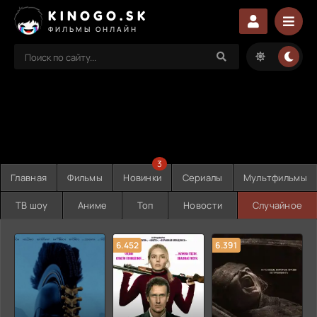
KINOGO.SK
ФИЛЬМЫ ОНЛАЙН
3
Главная
Фильмы
Новинки
Сериалы
Мультфильмы
ТВ шоу
Аниме
Топ
Новости
Случайное
6.452
6.391