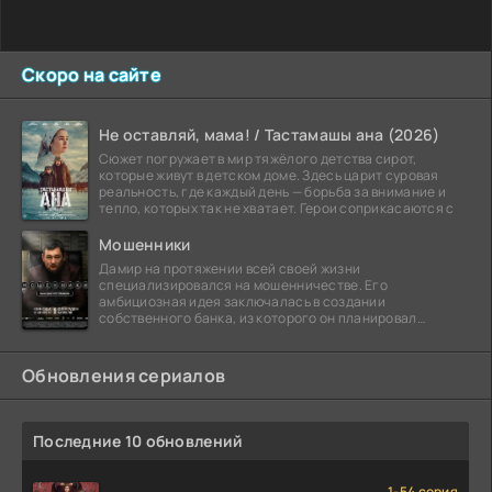
Скоро на сайте
Не оставляй, мама! / Тастамашы ана (2026)
Сюжет погружает в мир тяжёлого детства сирот,
которые живут в детском доме. Здесь царит суровая
реальность, где каждый день — борьба за внимание и
тепло, которых так не хватает. Герои соприкасаются с
Мошенники
Дамир на протяжении всей своей жизни
специализировался на мошенничестве. Его
амбициозная идея заключалась в создании
собственного банка, из которого он планировал
похитить миллиарды долларов. Однако,
Обновления сериалов
Последние 10 обновлений
1-54 серия