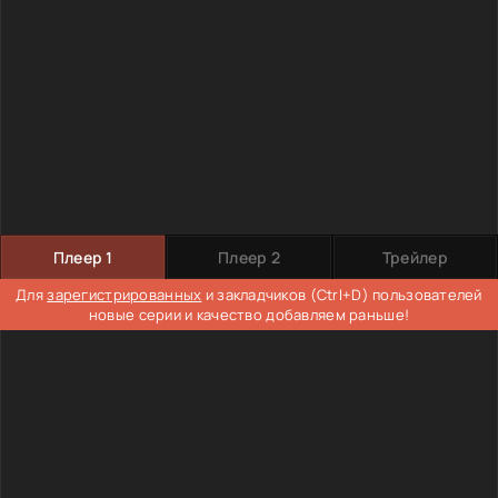
Плеер 1
Плеер 2
Трейлер
Для
зарегистрированных
и закладчиков (Ctrl+D) пользователей
новые серии и качество добавляем раньше!