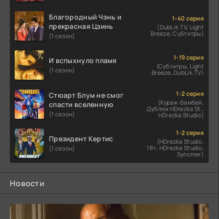
Благородный Чэнь и
1-40 серия
прекрасная Цзинь
(DubLik.TV, Light
Breeze, Субтитры)
(1 сезон)
1-19 серия
И вспыхнуло пламя
(Субтитры, Light
(1 сезон)
Breeze, DubLik.TV)
1-2 серия
Стюарт Блум не смог
(Кураж-бамбей,
спасти вселенную
Дубляж HDrezka St.,
(1 сезон)
HDrezka Studio)
1-2 серия
Президент Кертис
(HDrezka Studio.
18+, HDrezka Studio,
(1 сезон)
Syncmer)
Новости