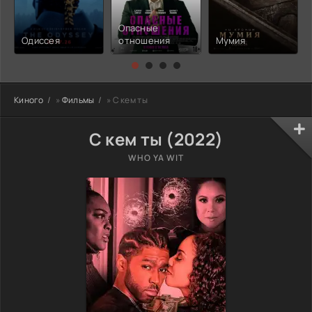
Опасные
Одиссея
отношения
Мумия
Киного
»
Фильмы
» С кем ты
С кем ты (2022)
WHO YA WIT