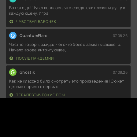
Вот это да! Чувствовалось, что создатели вложили душу в
каждую сцену. Игра
ЧУВСТВУЯ БАБОЧЕК
Q
QuantumFlare
07.08.26
Честно говоря, ожидал чего-то более захватывающего.
Начало вроде интригующее,
ПОСЛЕ ПАНДЕМИИ
G
Ghostik
07.08.26
Как же классно было смотреть это произведение! Сюжет
цепляет прямо с первых
ТЕРАПЕВТИЧЕСКИЕ ПСЫ
D
DustHarbor
07.08.26
Ну что сказать, атмосфера жуткая, прямо как надо для
любителей хоррора! Звуки,
ЗАКЛЯТЬЕ. ТАИНСТВЕННЫЙ ДОМ