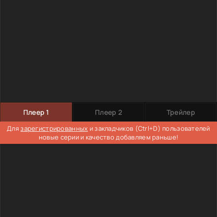
Плеер 1
Плеер 2
Трейлер
Для
зарегистрированных
и закладчиков (Ctrl+D) пользователей
новые серии и качество добавляем раньше!