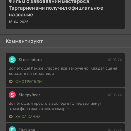
Фильм о завоевании Вестероса
Таргариенами получил официальное
название
16-04-2026
Комментируют
S
StealthAura
07.08.26
Вот это да! Как же классно всё закручено! Каждая сцена
держит в напряжении, а
СМОТРИТЕЛИ
S
SleepyBear
07.08.26
Вот это да, я просто в восторге! С первых минут
атмосфера захватила, а юмор —
ХА-ХА ХАННА
F
FireLuna
07.08.26