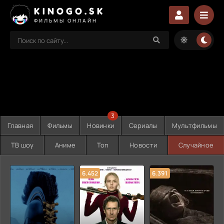
KINOGO.SK
ФИЛЬМЫ ОНЛАЙН
3
Главная
Фильмы
Новинки
Сериалы
Мультфильмы
ТВ шоу
Аниме
Топ
Новости
Случайное
6.452
6.391