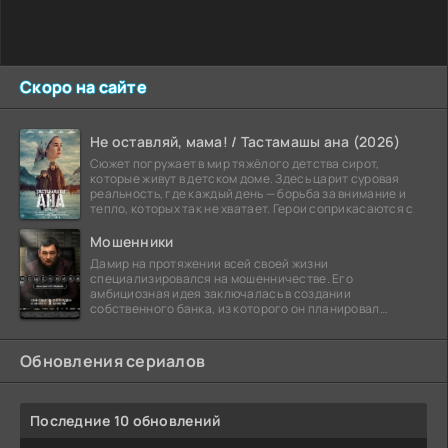
Скоро на сайте
Не оставляй, мама! / Тастамашы ана (2026)
Сюжет погружает в мир тяжёлого детства сирот,
которые живут в детском доме. Здесь царит суровая
реальность, где каждый день — борьба за внимание и
тепло, которых так не хватает. Герои соприкасаются с
Мошенники
Дамир на протяжении всей своей жизни
специализировался на мошенничестве. Его
амбициозная идея заключалась в создании
собственного банка, из которого он планировал
похитить миллиарды долларов. Однако,
Обновления сериалов
Последние 10 обновлений