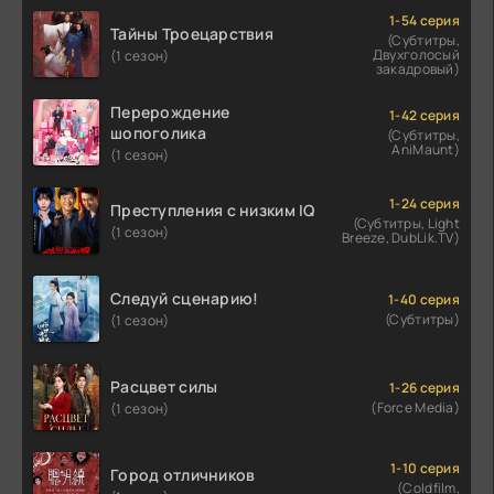
1-54 серия
Тайны Троецарствия
(Субтитры,
Двухголосый
(1 сезон)
закадровый)
Перерождение
1-42 серия
шопоголика
(Субтитры,
AniMaunt)
(1 сезон)
1-24 серия
Преступления с низким IQ
(Субтитры, Light
(1 сезон)
Breeze, DubLik.TV)
Следуй сценарию!
1-40 серия
(Субтитры)
(1 сезон)
Расцвет силы
1-26 серия
(Force Media)
(1 сезон)
1-10 серия
Город отличников
(Coldfilm,