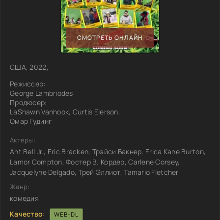
СМОТРЕТЬ ОНЛАЙН
США, 2022,
Режиссер:
George Lambriodes
Продюсер:
LaShawn Vanhook, Curtis Elerson,
Омар Гудинг
Актеры:
Ant Bell Jr., Eric Bracken, Трэйси Бакнер, Erica Kane Burton,
Lamor Compton, Фостер В. Кордер, Carlene Corsey,
Jacquelyne Delgado, Трей Эллиот, Tamario Fletcher
Жанр:
комедия
Качество:
WEB-DL