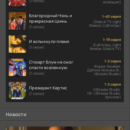
(1 сезон)
AniMaunt)
Благородный Чэнь и
1-40 серия
прекрасная Цзинь
(DubLik.TV, Light
Breeze, Субтитры)
(1 сезон)
1-19 серия
И вспыхнуло пламя
(Субтитры, Light
(1 сезон)
Breeze, DubLik.TV)
1-2 серия
Стюарт Блум не смог
(Кураж-бамбей,
спасти вселенную
Дубляж HDrezka St.,
(1 сезон)
HDrezka Studio)
1-2 серия
Президент Кертис
(HDrezka Studio.
18+, HDrezka Studio,
(1 сезон)
Syncmer)
Новости