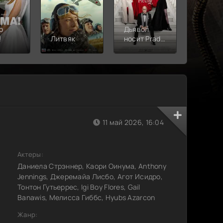
о
Дьявол
!
Литвяк
носит Prada
Верши
2
11 май 2026, 16:04
Актеры:
Даниела Стрэннер, Каори Оинума, Anthony
Jennings, Джеремайа Лисбо, Агот Исидро,
Тонтон Гутьеррес, Igi Boy Flores, Gail
Banawis, Мелисса Гиббс, Hyubs Azarcon
Жанр: