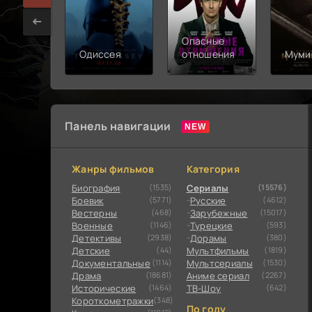
Опасные
Одиссея
отношения
Муми
Панель навигации
Жанры фильмов
Категория
Биография
(1535)
Сериалы
(15576)
Боевик
(5771)
Русские
(4612)
Вестерны
(468)
Зарубежные
(15017)
Военные
(1146)
Турецкие
(593)
Детективы
(2938)
Дорамы
(380)
Детские
(44)
Мультфильмы
(1819)
Документальные
(1114)
Мультсериалы
(1530)
Драма
(18681)
Аниме сериал
(2267)
Исторические
(1464)
ТВ-Шоу
(642)
Короткометражки
(348)
По году