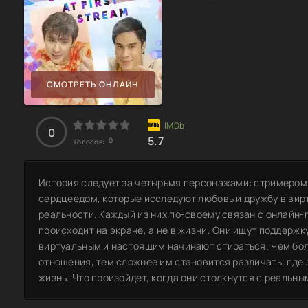
СМОТРЕТЬ ОНЛАЙН
0
5.7
0
Голосов:
История следует за четырьмя персонажами: стримером
сердцеедом, которые исследуют любовь и дружбу в вир
реальности. Каждый из них по-своему связан с онлайн
происходит на экране, а не в жизни. Они ищут поддерж
виртуальным и настоящим начинают стираться. Чем бол
отношения, тем сложнее им становится различать, где
жизнь. Что произойдет, когда они столкнутся с реальн