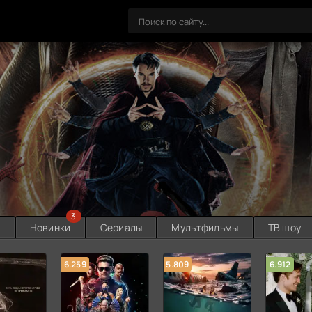
3
ы
Новинки
Сериалы
Мультфильмы
ТВ шоу
6.259
5.809
6.912