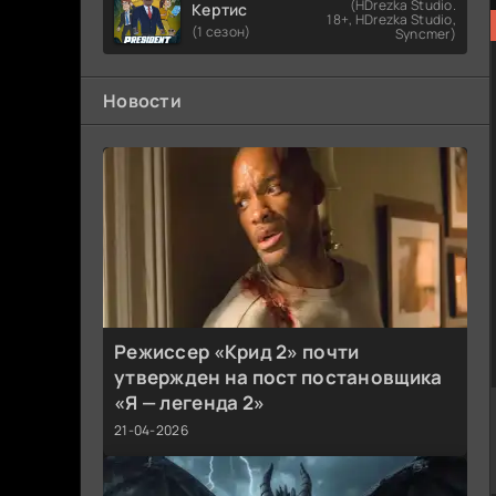
(HDrezka Studio.
Кертис
18+, HDrezka Studio,
(1 сезон)
Syncmer)
Новости
Режиссер «Крид 2» почти
утвержден на пост постановщика
«Я — легенда 2»
21-04-2026