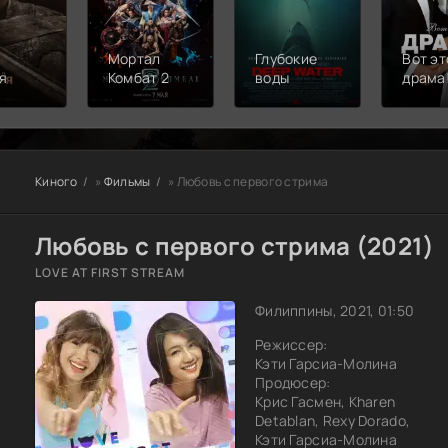
Мортал
Глубокие
Вот эт
я
Комбат 2
воды
драма
Киного
»
Фильмы
» Любовь с первого стрима
Любовь с первого стрима (2021)
LOVE AT FIRST STREAM
Филиппины, 2021, 01:50
Режиссер:
Кэти Гарсиа-Молина
Продюсер:
Крис Гасмен, Kharen
Detablan, Rexy Dorado,
Кэти Гарсиа-Молина