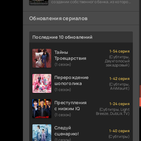
создании собственного банка, из которого
он планировал похитить миллиарды
долларов. Однако,
Обновления сериалов
Последние 10 обновлений
1-54 серия
Тайны
(Субтитры,
Троецарствия
Двухголосый
(1 сезон)
закадровый)
Перерождение
1-42 серия
шопоголика
(Субтитры,
AniMaunt)
(1 сезон)
Преступления
1-24 серия
с низким IQ
(Субтитры, Light
Breeze, DubLik.TV)
(1 сезон)
Следуй
1-40 серия
сценарию!
(Субтитры)
(1 сезон)