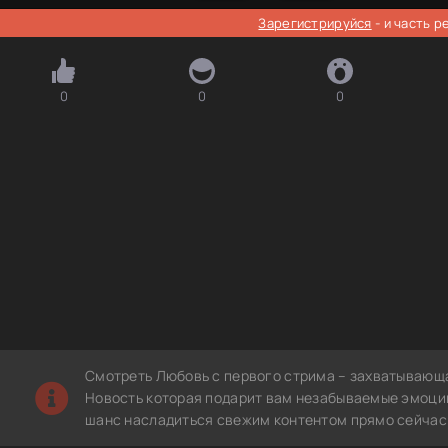
Зарегистрируйся
- и часть 
0
0
0
Смотреть Любовь с первого стрима – захватывающа
Новость которая подарит вам незабываемые эмоции.
шанс насладиться свежим контентом прямо сейчас 