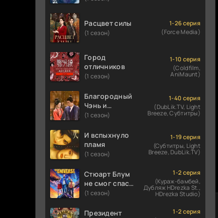
Расцвет силы
1-26 серия
(Force Media)
(1 сезон)
Город
1-10 серия
отличников
(Coldfilm,
AniMaunt)
(1 сезон)
Благородный
1-40 серия
Чэнь и
(DubLik.TV, Light
Breeze, Субтитры)
прекрасная
(1 сезон)
Цзинь
И вспыхнуло
1-19 серия
пламя
(Субтитры, Light
Breeze, DubLik.TV)
(1 сезон)
1-2 серия
Стюарт Блум
(Кураж-бамбей,
не смог спасти
Дубляж HDrezka St.,
вселенную
(1 сезон)
HDrezka Studio)
1-2 серия
Президент