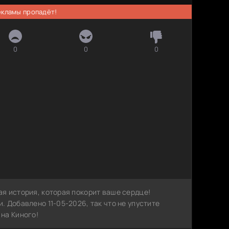
рекламы пропадёт!
0
0
0
я история, которая покорит ваше сердце!
 Добавлено 11-05-2026, так что не упустите
на Киного!