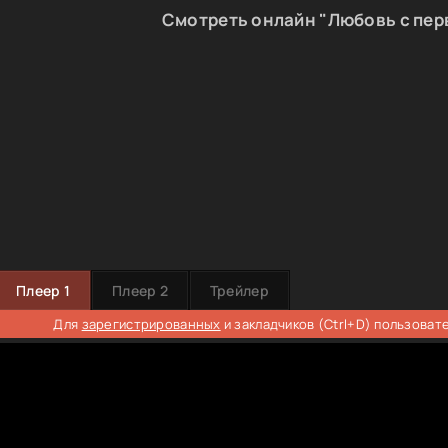
Смотреть онлайн "Любовь с пер
Плеер 1
Плеер 2
Трейлер
Для
зарегистрированных
и закладчиков (Ctrl+D) пользоват