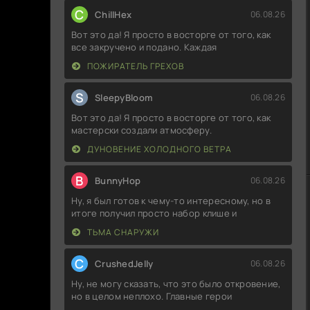
C
ChillHex
06.08.26
Вот это да! Я просто в восторге от того, как
все закручено и подано. Каждая
ПОЖИРАТЕЛЬ ГРЕХОВ
S
SleepyBloom
06.08.26
Вот это да! Я просто в восторге от того, как
мастерски создали атмосферу.
ДУНОВЕНИЕ ХОЛОДНОГО ВЕТРА
B
BunnyHop
06.08.26
Ну, я был готов к чему-то интересному, но в
итоге получил просто набор клише и
ТЬМА СНАРУЖИ
C
CrushedJelly
06.08.26
Ну, не могу сказать, что это было откровение,
но в целом неплохо. Главные герои