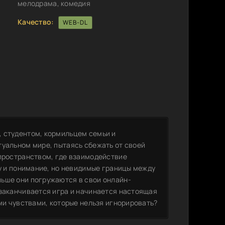
мелодрама, комедия
Качество:
WEB-DL
, студентом, кормильцем семьи и
туальном мире, пытаясь сбежать от своей
-пространством, где взаимодействие
ку и понимание, но невидимые границы между
ьше они погружаются в свои онлайн-
 заканчивается игра и начинается настоящая
ыми чувствами, которые нельзя игнорировать?