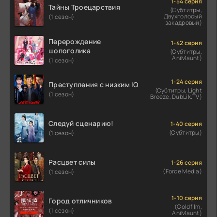
1-54 серия
Тайны Троецарствия
(Субтитры,
Двухголосый
(1 сезон)
закадровый)
Перерождение
1-42 серия
шопоголика
(Субтитры,
AniMaunt)
(1 сезон)
1-24 серия
Преступления с низким IQ
(Субтитры, Light
(1 сезон)
Breeze, DubLik.TV)
Следуй сценарию!
1-40 серия
(Субтитры)
(1 сезон)
Расцвет силы
1-26 серия
(Force Media)
(1 сезон)
1-10 серия
Город отличников
(Coldfilm,
(1 сезон)
AniMaunt)