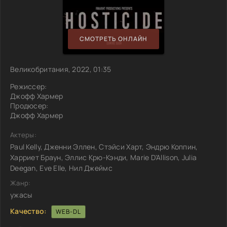
СМОТРЕТЬ ОНЛАЙН
Великобритания, 2022, 01:35
Режиссер:
Джофф Хармер
Продюсер:
Джофф Хармер
Актеры:
Paul Kelly, Дженни Эллен, Стэйси Харт, Эндрю Коппин,
Харриет Браун, Эллис Крю-Кэнди, Marie D'Allison, Julia
Deegan, Eve Elle, Нил Джеймс
Жанр:
ужасы
Качество:
WEB-DL