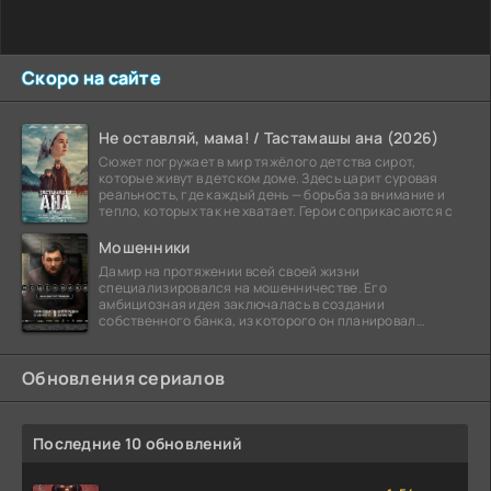
Скоро на сайте
Не оставляй, мама! / Тастамашы ана (2026)
Сюжет погружает в мир тяжёлого детства сирот,
которые живут в детском доме. Здесь царит суровая
реальность, где каждый день — борьба за внимание и
тепло, которых так не хватает. Герои соприкасаются с
Мошенники
Дамир на протяжении всей своей жизни
специализировался на мошенничестве. Его
амбициозная идея заключалась в создании
собственного банка, из которого он планировал
похитить миллиарды долларов. Однако,
Обновления сериалов
Последние 10 обновлений