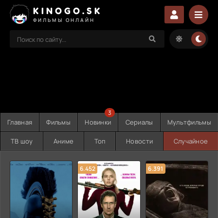
KINOGO.SK
ФИЛЬМЫ ОНЛАЙН
3
Главная
Фильмы
Новинки
Сериалы
Мультфильмы
ТВ шоу
Аниме
Топ
Новости
Случайное
6.452
6.391