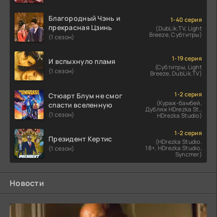
Благородный Чэнь и
1-40 серия
прекрасная Цзинь
(DubLik.TV, Light
Breeze, Субтитры)
(1 сезон)
1-19 серия
И вспыхнуло пламя
(Субтитры, Light
(1 сезон)
Breeze, DubLik.TV)
1-2 серия
Стюарт Блум не смог
(Кураж-бамбей,
спасти вселенную
Дубляж HDrezka St.,
(1 сезон)
HDrezka Studio)
1-2 серия
Президент Кертис
(HDrezka Studio.
18+, HDrezka Studio,
(1 сезон)
Syncmer)
Новости