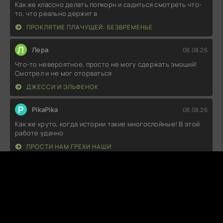
Как же классно делать попкорн и садиться смотреть что-
то, что реально держит в
ПРОКЛЯТИЕ ПЛАЧУЩЕЙ: БЕЗВРЕМЕНЬЕ
Л
Лера
08.08.26
Что-то невероятное, просто не могу сдержать эмоций!
Смотрел и не мог оторваться
ДЖЕССИ И ЭЛЬФЕНОК
P
PikaPika
08.08.26
Как же круто, когда истории такие многослойные! В этой
работе удачно
ПРОСТИ НАМ ГРЕХИ НАШИ
T
TacticalFreak
08.08.26
Как же я был удивлён! Это настоящая находка для
любителей домашнего уюта и
ДОБРО ПОЖАЛОВАТЬ В МАМАС