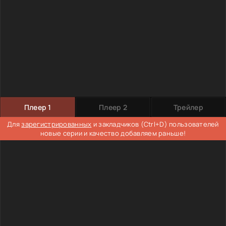
Плеер 1
Плеер 2
Трейлер
Для
зарегистрированных
и закладчиков (Ctrl+D) пользователей
новые серии и качество добавляем раньше!