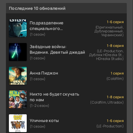
Последние 10 обновлений
1-6 серия
Подразделение
(Оригинальный,
специального
Дублированный,
назначения
(1 сезон)
Украинский)
1-8 серия
Звёздные войны:
(LE-Production,
Видения. Девятый джедай
Дубляж HDrezka St.,
(1 сезон)
HDrezka Studio)
Анна Пиджон
1 серия
(Coldfilm)
(1 сезон)
Никто не будет скучать
1-8 серия
по нам
(Coldfilm, Ultradox)
(1-2 сезон)
Уличные коты
1-6 серия
(LE-Production)
(1 сезон)