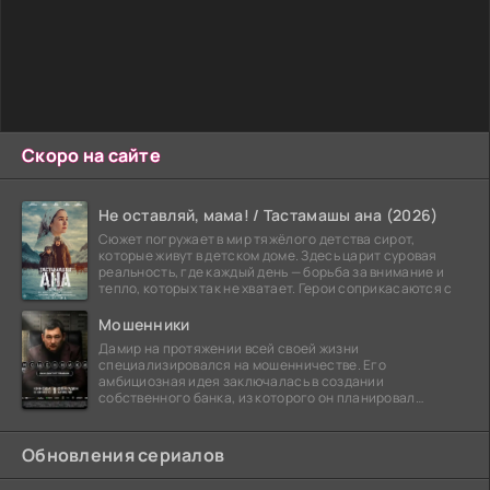
Скоро на сайте
Не оставляй, мама! / Тастамашы ана (2026)
Сюжет погружает в мир тяжёлого детства сирот,
которые живут в детском доме. Здесь царит суровая
реальность, где каждый день — борьба за внимание и
тепло, которых так не хватает. Герои соприкасаются с
Мошенники
Дамир на протяжении всей своей жизни
специализировался на мошенничестве. Его
амбициозная идея заключалась в создании
собственного банка, из которого он планировал
похитить миллиарды долларов. Однако,
Обновления сериалов