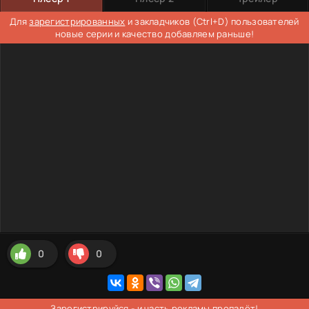
Для
зарегистрированных
и закладчиков (Ctrl+D) пользователей
новые серии и качество добавляем раньше!
0
0
Зарегистрируйся
- и часть рекламы пропадёт!