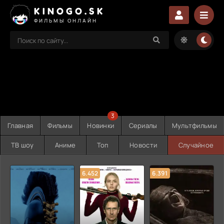
KINOGO.SK
ФИЛЬМЫ ОНЛАЙН
3
Главная
Фильмы
Новинки
Сериалы
Мультфильмы
ТВ шоу
Аниме
Топ
Новости
Случайное
6.452
6.391