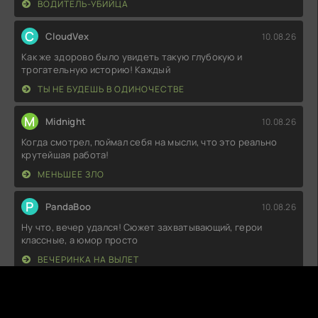
ВОДИТЕЛЬ-УБИЙЦА
C
CloudVex
10.08.26
Как же здорово было увидеть такую глубокую и
трогательную историю! Каждый
ТЫ НЕ БУДЕШЬ В ОДИНОЧЕСТВЕ
M
Midnight
10.08.26
Когда смотрел, поймал себя на мысли, что это реально
крутейшая работа!
МЕНЬШЕЕ ЗЛО
P
PandaBoo
10.08.26
Ну что, вечер удался! Сюжет захватывающий, герои
классные, а юмор просто
ВЕЧЕРИНКА НА ВЫЛЕТ
R
ReloadedMind
10.08.26
Как же круто было наблюдать за тем, как персонажи