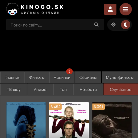
KINOGO.SK
ФИЛЬМЫ ОНЛАЙН
3
Главная
Фильмы
Новинки
Сериалы
Мультфильмы
ТВ шоу
Аниме
Топ
Новости
Случайное
6.452
6.391