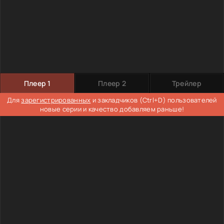
Плеер 1
Плеер 2
Трейлер
Для
зарегистрированных
и закладчиков (Ctrl+D) пользователей
новые серии и качество добавляем раньше!