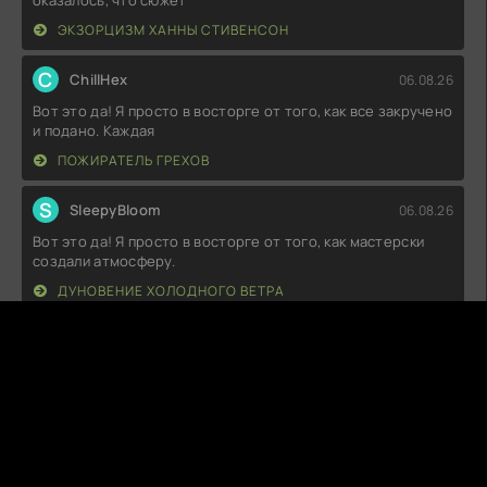
оказалось, что сюжет
ЭКЗОРЦИЗМ ХАННЫ СТИВЕНСОН
C
ChillHex
06.08.26
Вот это да! Я просто в восторге от того, как все закручено
и подано. Каждая
ПОЖИРАТЕЛЬ ГРЕХОВ
S
SleepyBloom
06.08.26
Вот это да! Я просто в восторге от того, как мастерски
создали атмосферу.
ДУНОВЕНИЕ ХОЛОДНОГО ВЕТРА
B
BunnyHop
06.08.26
Ну, я был готов к чему-то интересному, но в итоге получил
просто набор клише и
ТЬМА СНАРУЖИ