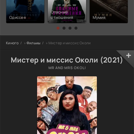
Опасные
Одиссея
отношения
Мумия
Киного
»
Фильмы
» Мистер и миссис Околи
Мистер и миссис Околи (2021)
MR AND MRS OKOLI