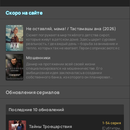
Скоро на сайте
Не оставляй, мама! / Тастамашы ана (2026)
Сюжет погружает в мир тяжёлого детства сирот,
которые живут в детском доме. Здесь царит суровая
реальность, где каждый день — борьба за внимание и
тепло, которых так не хватает. Герои соприкасаются с
Мошенники
Дамир на протяжении всей своей жизни
специализировался на мошенничестве. Его
амбициозная идея заключалась в создании
собственного банка, из которого он планировал
похитить миллиарды долларов. Однако,
Обновления сериалов
Последние 10 обновлений
1-54 серия
Тайны Троецарствия
(Субтитры,