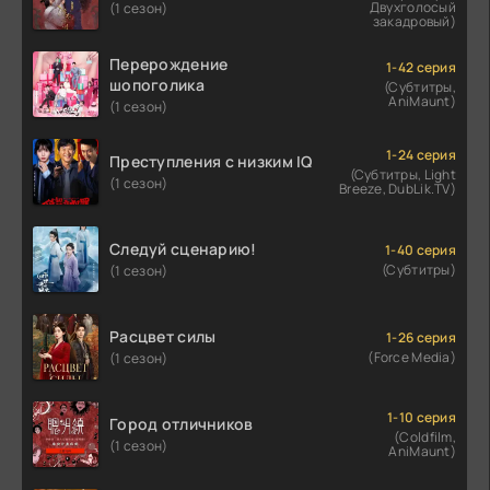
Двухголосый
(1 сезон)
закадровый)
Перерождение
1-42 серия
шопоголика
(Субтитры,
AniMaunt)
(1 сезон)
1-24 серия
Преступления с низким IQ
(Субтитры, Light
(1 сезон)
Breeze, DubLik.TV)
Следуй сценарию!
1-40 серия
(Субтитры)
(1 сезон)
Расцвет силы
1-26 серия
(Force Media)
(1 сезон)
1-10 серия
Город отличников
(Coldfilm,
(1 сезон)
AniMaunt)