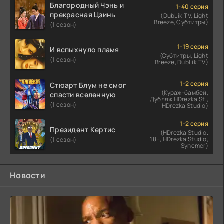
Благородный Чэнь и
1-40 серия
прекрасная Цзинь
(DubLik.TV, Light
Breeze, Субтитры)
(1 сезон)
1-19 серия
И вспыхнуло пламя
(Субтитры, Light
(1 сезон)
Breeze, DubLik.TV)
1-2 серия
Стюарт Блум не смог
(Кураж-бамбей,
спасти вселенную
Дубляж HDrezka St.,
(1 сезон)
HDrezka Studio)
1-2 серия
Президент Кертис
(HDrezka Studio.
18+, HDrezka Studio,
(1 сезон)
Syncmer)
Новости