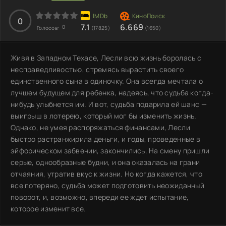
0
7.1
6.669
0
Голосов:
(17825)
(1650)
Живя в Западном Техасе, Лесли всю жизнь боролась с
несправедливостью, стремясь вырастить своего
единственного сына в одиночку. Она всегда мечтала о
лучшем будущем для ребенка, надеясь, что судьба когда-
нибудь улыбнется им. И вот, судьба подарила ей шанс —
выигрыш в лотерею, который мог бы изменить жизнь.
Однако, не умея распоряжаться финансами, Лесли
быстро растранжирила деньги, и годы, проведенные в
эйфорическом забвении, закончились. На смену пришли
серые, однообразные будни, и она оказалась на грани
отчаяния, утратив вкус к жизни. Но когда кажется, что
все потеряно, судьба может подготовить неожиданный
поворот, и, возможно, впереди ее ждет испытание,
которое изменит все.