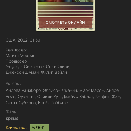
СМОТРЕТЬ ОНЛАЙН
США, 2022, 01:59
Режиссер:
Майкл Моррис
Продюсер:
Эдуардо Сиснерос, Сеси Клири,
Джейсон Шуман, Филип Вэйли
Актеры:
Андреа Райзборо, Эллисон Дженни, Марк Мэрон, Андре
Ройо, Оуэн Тиг, Стивен Рут, Джеймс Хеберт, Кэтфиш Жан,
Скотт Субионо, Блейк Роббинс
Жанр:
драма
Качество:
WEB-DL