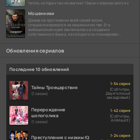
тепло, которых так не хватает. Герои соприкасаются с
Мошенники
Дамир на протяжении всей своей жизни
специализировался на мошенничестве. Его
амбициозная идея заключалась в создании
собственного банка, из которого он планировал
похитить миллиарды долларов. Однако,
Обновления сериалов
Последние 10 обновлений
1-54 серия
Тайны Троецарствия
(Субтитры,
Двухголосый
(1 сезон)
закадровый)
Перерождение
1-42 серия
шопоголика
(Субтитры,
AniMaunt)
(1 сезон)
1-24 серия
Преступления с низким IQ