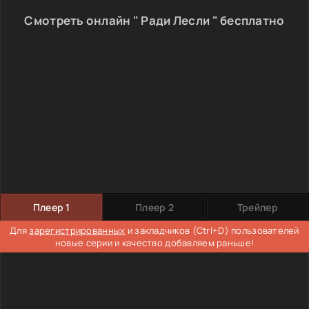
Смотреть онлайн " Ради Лесли " бесплатно
Плеер 1
Плеер 2
Трейлер
Для
зарегистрированных
и закладчиков (Ctrl+D) пользователей
новые серии и качество добавляем раньше!