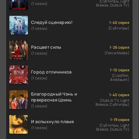
(Субтитры, Light
(1 сезон)
Breeze, DubLik.TV)
Следуй сценарию!
1-40 серия
(Субтитры)
(1 сезон)
Расцвет силы
1-26 серия
(Force Media)
(1 сезон)
1-10 серия
Город отличников
(Coldfilm,
(1 сезон)
AniMaunt)
Благородный Чэнь и
1-40 серия
прекрасная Цзинь
(DubLik.TV, Light
Breeze, Субтитры)
(1 сезон)
1-19 серия
И вспыхнуло пламя
(Субтитры, Light
(1 сезон)
Breeze, DubLik.TV)