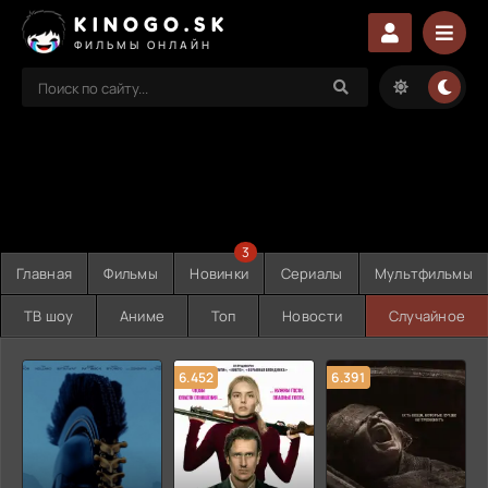
KINOGO.SK
ФИЛЬМЫ ОНЛАЙН
3
Главная
Фильмы
Новинки
Сериалы
Мультфильмы
ТВ шоу
Аниме
Топ
Новости
Случайное
6.452
6.391