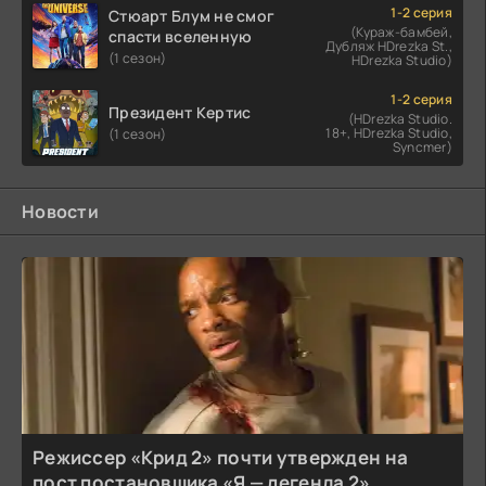
1-2 серия
Стюарт Блум не смог
(Кураж-бамбей,
спасти вселенную
Дубляж HDrezka St.,
(1 сезон)
HDrezka Studio)
1-2 серия
Президент Кертис
(HDrezka Studio.
18+, HDrezka Studio,
(1 сезон)
Syncmer)
Новости
Режиссер «Крид 2» почти утвержден на
пост постановщика «Я — легенда 2»