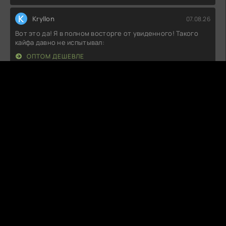
K
Kryllon
07.08.26
Вот это да! Я в полном восторге от увиденного! Такого
кайфа давно не испытывал:
ОПТОМ ДЕШЕВЛЕ
Д
Даня
07.08.26
Не могу не поделиться впечатлениями! Такого я не
ожидал: атмосфера
ПРИВЯЗАННЫЙ