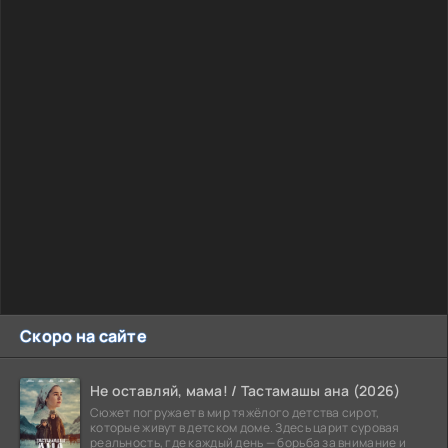
Скоро на сайте
Не оставляй, мама! / Тастамашы ана (2026)
Сюжет погружает в мир тяжёлого детства сирот,
которые живут в детском доме. Здесь царит суровая
реальность, где каждый день — борьба за внимание и