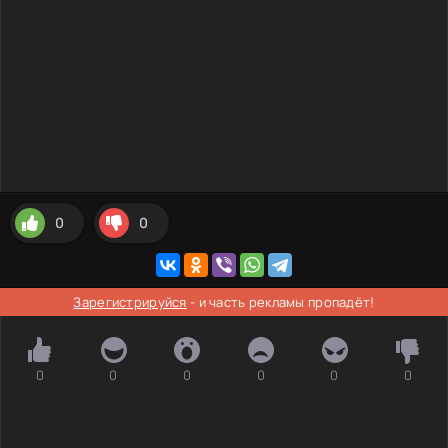
0
0
Зарегистрируйся
- и часть рекламы пропадёт!
0
0
0
0
0
0