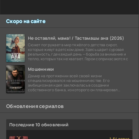
Скоро на сайте
Не оставляй, мама! / Тастамашы ана (2026)
Сюжет погружает в мир тяжёлого детства сирот,
которые живут в детском доме. Здесь царит суровая
реальность, где каждый день — борьба за внимание и
тепло, которых так не хватает. Герои соприкасаются с
Мошенники
Дамир на протяжении всей своей жизни
специализировался на мошенничестве. Его
амбициозная идея заключалась в создании
собственного банка, из которого он планировал
похитить миллиарды долларов. Однако,
Обновления сериалов
Последние 10 обновлений
1-54 серия