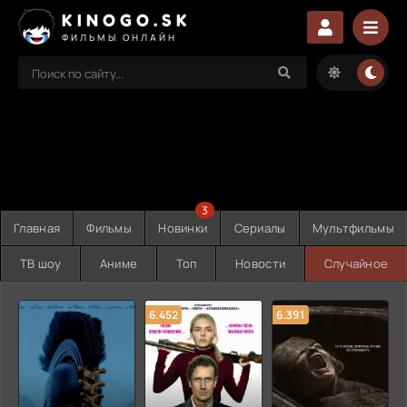
KINOGO.SK
ФИЛЬМЫ ОНЛАЙН
3
Главная
Фильмы
Новинки
Сериалы
Мультфильмы
ТВ шоу
Аниме
Топ
Новости
Случайное
6.452
6.391