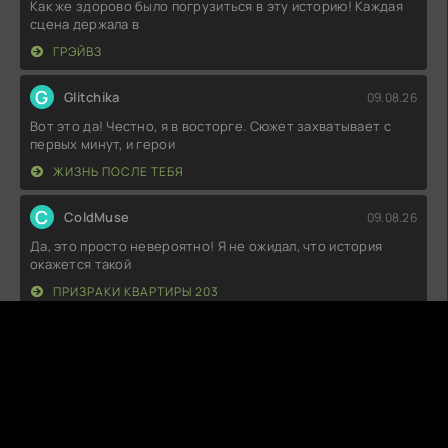
Как же здорово было погрузиться в эту историю! Каждая
сцена держала в
ГРЭЙВЗ
G
Glitchika
09.08.26
Вот это да! Честно, я в восторге. Сюжет захватывает с
первых минут, и герои
ЖИЗНЬ ПОСЛЕ ТЕБЯ
C
ColdMuse
09.08.26
Да, это просто невероятно! Я не ожидал, что история
окажется такой
ПРИЗРАКИ КВАРТИРЫ 203
М
Макс
09.08.26
Не могу сказать, что был в восторге. Сюжет вроде
неплохой, но местами так
ОПЫТНЫЙ ОБРАЗЕЦ