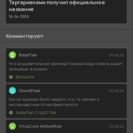
Таргариенами получил официальное
название
16-04-2026
Комментируют
B
BlazeTide
09.08.26
Что за удивительное зрелище! Каждый кадр словно дышит
эмоциями, а музыка
ВЕРШИНА
G
GloomPeak
09.08.26
Как же здорово было увидеть что-то свежее и
нестандартное! Атмосфера просто
ЗАБЫТЫЕ СУЩЕСТВА
V
V1rusCore HollowWish
09.08.26