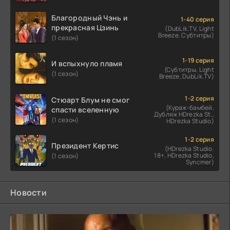
Благородный Чэнь и
1-40 серия
прекрасная Цзинь
(DubLik.TV, Light
Breeze, Субтитры)
(1 сезон)
1-19 серия
И вспыхнуло пламя
(Субтитры, Light
(1 сезон)
Breeze, DubLik.TV)
1-2 серия
Стюарт Блум не смог
(Кураж-бамбей,
спасти вселенную
Дубляж HDrezka St.,
(1 сезон)
HDrezka Studio)
1-2 серия
Президент Кертис
(HDrezka Studio.
18+, HDrezka Studio,
(1 сезон)
Syncmer)
Новости