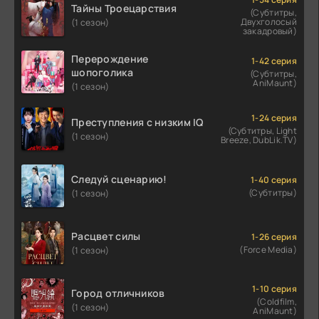
Тайны Троецарствия
(Субтитры,
Двухголосый
(1 сезон)
закадровый)
Перерождение
1-42 серия
шопоголика
(Субтитры,
AniMaunt)
(1 сезон)
1-24 серия
Преступления с низким IQ
(Субтитры, Light
(1 сезон)
Breeze, DubLik.TV)
Следуй сценарию!
1-40 серия
(Субтитры)
(1 сезон)
Расцвет силы
1-26 серия
(Force Media)
(1 сезон)
1-10 серия
Город отличников
(Coldfilm,
(1 сезон)
AniMaunt)