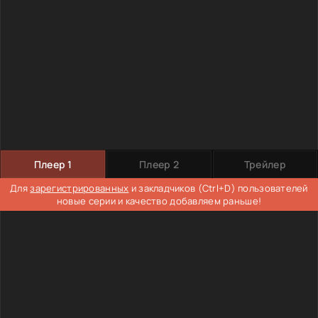
Плеер 1
Плеер 2
Трейлер
Для
зарегистрированных
и закладчиков (Ctrl+D) пользователей
новые серии и качество добавляем раньше!