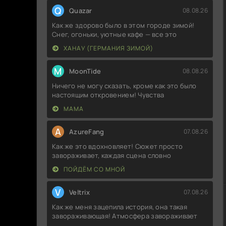
Q
Quazar
08.08.26
Как же здорово было в этом городе зимой!
Снег, огоньки, уютные кафе — все это
ХАНАУ (ГЕРМАНИЯ ЗИМОЙ)
M
MoonTide
08.08.26
Ничего не могу сказать, кроме как это было
настоящим откровением! Чувства
МАМА
A
AzureFang
07.08.26
Как же это вдохновляет! Сюжет просто
завораживает, каждая сцена словно
ПОЙДЁМ СО МНОЙ
V
Veltrix
07.08.26
Как же меня зацепила история, она такая
завораживающая! Атмосфера завораживает