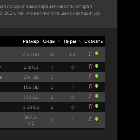
рая покорит ваше сердце!Новость которая
-2024, так что не упустите шанс насладиться
Размер
Сиды
Пиры
Скачать
3.23 GB
75
50
m
2.18 GB
1
0
am
2.91 GB
0
1
1.09 GB
0
1
1.70 GB
2
0
3.39 GB
2
0
867.51
0
1
MB
C от
3.39 GB
0
9