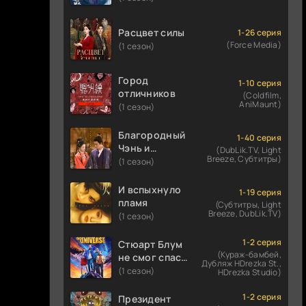
Расцвет силы
1-26 серия
(Force Media)
(1 сезон)
Город
1-10 серия
отличников
(Coldfilm,
AniMaunt)
(1 сезон)
Благородный
1-40 серия
Чэнь и
(DubLik.TV, Light
Breeze, Субтитры)
прекрасная
(1 сезон)
Цзинь
И вспыхнуло
1-19 серия
пламя
(Субтитры, Light
Breeze, DubLik.TV)
(1 сезон)
1-2 серия
Стюарт Блум
(Кураж-бамбей,
не смог спасти
Дубляж HDrezka St.,
вселенную
(1 сезон)
HDrezka Studio)
1-2 серия
Президент