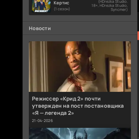
(HDrezka Studio.
Кертис
18+, HDrezka Studio,
(1 сезон)
Syncmer)
Новости
Режиссер «Крид 2» почти
утвержден на пост постановщика
«Я — легенда 2»
21-04-2026