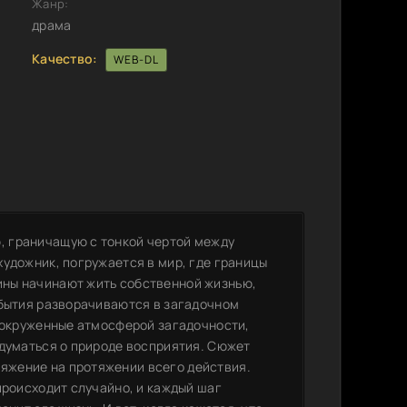
Жанр:
драма
Качество:
WEB-DL
 граничащую с тонкой чертой между
художник, погружается в мир, где границы
ны начинают жить собственной жизнью,
обытия разворачиваются в загадочном
, окруженные атмосферой загадочности,
адуматься о природе восприятия. Сюжет
яжение на протяжении всего действия.
происходит случайно, и каждый шаг