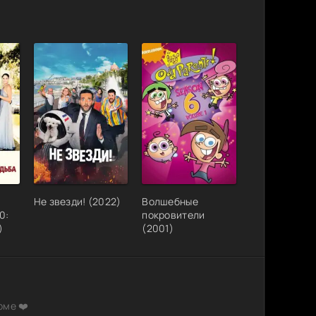
p-AVC от
1.46 GB
0
0
5)
26.19
1
0
GB
xtended
8.44 GB
5
1
 |
26.81
1
0
GB
ER
4.37 GB
1
0
4.94 GB
0
0
Не звезди! (2022)
Волшебные
0:
покровители
)
(2001)
22.31
EB-DL
0
1
GB
т DoMiNo
1.29 GB
49
15
рме ❤️
 КПК
3.12 GB
1
1