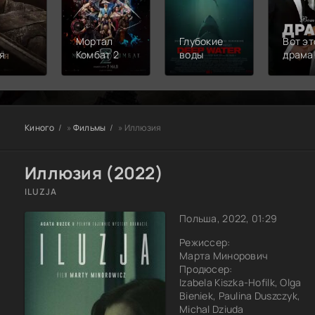
Мортал
Глубокие
Вот эт
я
Комбат 2
воды
драма
Киного
»
Фильмы
» Иллюзия
Иллюзия (2022)
ILUZJA
Польша, 2022, 01:29
Режиссер:
Марта Минорович
Продюсер:
Izabela Kiszka-Hofilk, Olga
Bieniek, Paulina Duszczyk,
Michal Dziuda