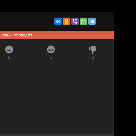
рекламы пропадёт!
0
0
0