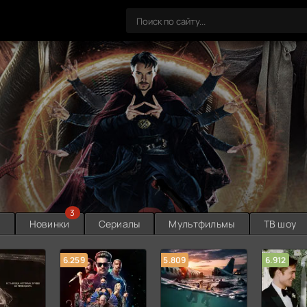
3
ы
Новинки
Сериалы
Мультфильмы
ТВ шоу
6.259
5.809
6.912