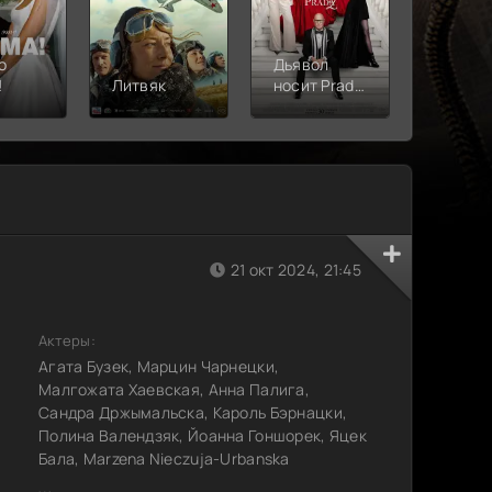
о
Дьявол
!
Литвяк
носит Prada
Верши
2
21 окт 2024, 21:45
Актеры:
Агата Бузек, Марцин Чарнецки,
Малгожата Хаевская, Анна Палига,
Сандра Држымальска, Кароль Бэрнацки,
Полина Валендзяк, Йоанна Гоншорек, Яцек
Бала, Marzena Nieczuja-Urbanska