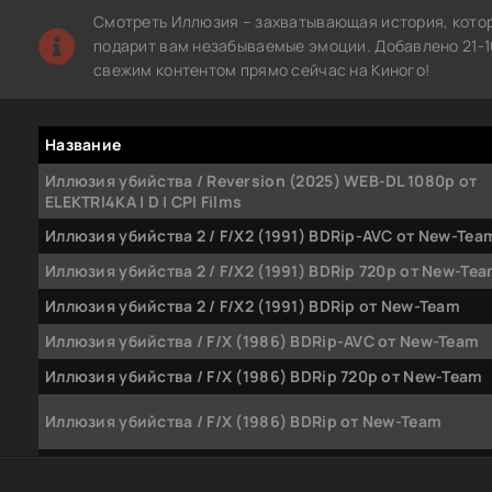
Смотреть Иллюзия – захватывающая история, кото
подарит вам незабываемые эмоции. Добавлено 21-10
свежим контентом прямо сейчас на Киного!
Название
Иллюзия убийства / Reversion (2025) WEB-DL 1080p от
ELEKTRI4KA | D | CPI Films
Иллюзия убийства 2 / F/X2 (1991) BDRip-AVC от New-Tea
Иллюзия убийства 2 / F/X2 (1991) BDRip 720p от New-Te
Иллюзия убийства 2 / F/X2 (1991) BDRip от New-Team
Иллюзия убийства / F/X (1986) BDRip-AVC от New-Team
Иллюзия убийства / F/X (1986) BDRip 720p от New-Team
Иллюзия убийства / F/X (1986) BDRip от New-Team
Повелитель иллюзий / Lord of Illusions (1995) BDRip-AV
DoMiNo | D, P | Director's Cut