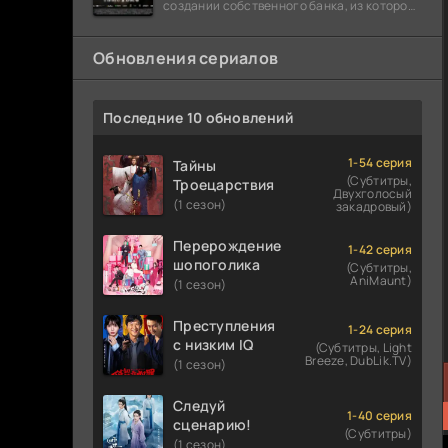
создании собственного банка, из которого
он планировал похитить миллиарды
долларов. Однако,
Обновления сериалов
Последние 10 обновлений
1-54 серия
Тайны
(Субтитры,
Троецарствия
Двухголосый
(1 сезон)
закадровый)
Перерождение
1-42 серия
шопоголика
(Субтитры,
AniMaunt)
(1 сезон)
Преступления
1-24 серия
с низким IQ
(Субтитры, Light
Breeze, DubLik.TV)
(1 сезон)
Следуй
1-40 серия
сценарию!
(Субтитры)
(1 сезон)