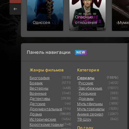
Опасные
Одиссея
отношения
Муми
Панель навигации
Жанры фильмов
Категория
Биография
(1535)
Сериалы
(15576)
Боевик
(5771)
Русские
(4612)
Вестерны
(468)
Зарубежные
(15017)
Военные
(1146)
Турецкие
(593)
Детективы
(2938)
Дорамы
(380)
Детские
(44)
Мультфильмы
(1819)
Документальные
(1114)
Мультсериалы
(1530)
Драма
(18683)
Аниме сериал
(2267)
Исторические
(1464)
ТВ-Шоу
(642)
Короткометражки
(348)
По году