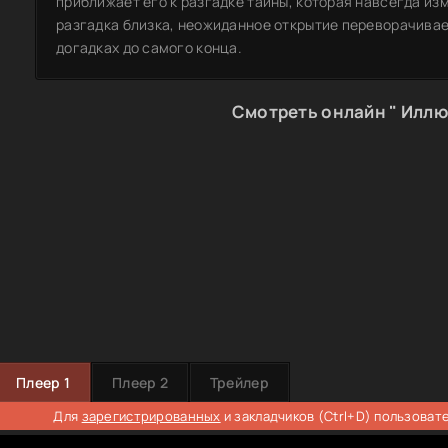
приближает его к разгадке тайны, которая навсегда изме
разгадка близка, неожиданное открытие переворачивает
догадках до самого конца.
Смотреть онлайн " Иллю
Плеер 1
Плеер 2
Трейлер
Для
зарегистрированных
и закладчиков (Ctrl+D) пользоват