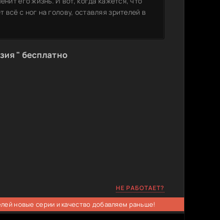
нит его жизнь. И вот, когда кажется, что
 всё с ног на голову, оставляя зрителей в
зия " бесплатно
НЕ РАБОТАЕТ?
елей новые серии и качество добавляем раньше!