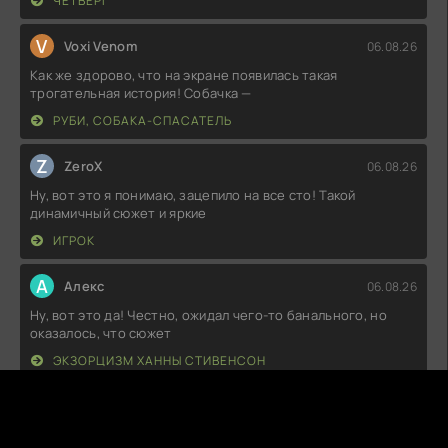
ЧЕТВЕРГ
V
Voxi Venom
06.08.26
Как же здорово, что на экране появилась такая
трогательная история! Собачка —
РУБИ, СОБАКА-СПАСАТЕЛЬ
Z
ZeroX
06.08.26
Ну, вот это я понимаю, зацепило на все сто! Такой
динамичный сюжет и яркие
ИГРОК
А
Алекс
06.08.26
Ну, вот это да! Честно, ожидал чего-то банального, но
оказалось, что сюжет
ЭКЗОРЦИЗМ ХАННЫ СТИВЕНСОН
C
ChillHex
06.08.26
Вот это да! Я просто в восторге от того, как все закручено