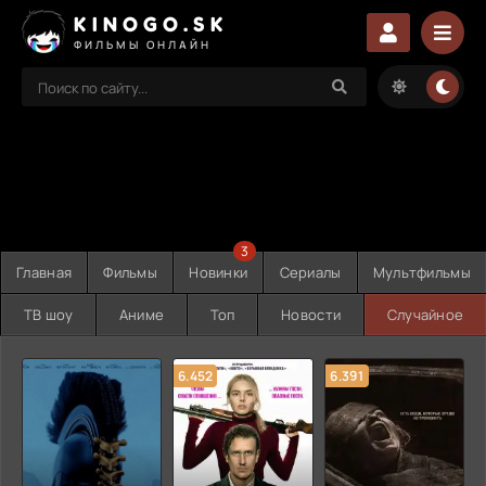
KINOGO.SK
ФИЛЬМЫ ОНЛАЙН
3
Главная
Фильмы
Новинки
Сериалы
Мультфильмы
ТВ шоу
Аниме
Топ
Новости
Случайное
6.452
6.391