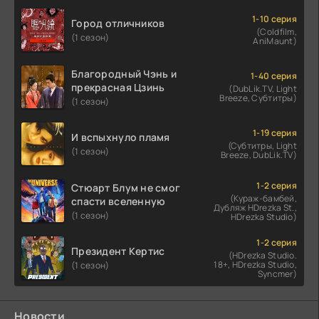
1-10 серия
Город отличников
(Coldfilm,
(1 сезон)
AniMaunt)
Благородный Чэнь и
1-40 серия
прекрасная Цзинь
(DubLik.TV, Light
Breeze, Субтитры)
(1 сезон)
1-19 серия
И вспыхнуло пламя
(Субтитры, Light
(1 сезон)
Breeze, DubLik.TV)
1-2 серия
Стюарт Блум не смог
(Кураж-бамбей,
спасти вселенную
Дубляж HDrezka St.,
(1 сезон)
HDrezka Studio)
1-2 серия
Президент Кертис
(HDrezka Studio.
18+, HDrezka Studio,
(1 сезон)
Syncmer)
Новости