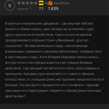
0
7.1
7.839
0
Голосов:
В уютных итальянских двориках, где мирный пейзаж
кажется обманчивым, два соседа не оставляют друг
другу шанса на спокойствие. Один из них искренне
придерживается фашистских убеждений, другой –
социалист. Их бесконечные споры, наполненные
взаимными упреками и резкими репликами, перерастают
в настоящие ссоры. Хотя Вторая Мировая закончилась,
внутри этих стен продолжаются настоящие боевые
действия, где каждый пытается отстоять свои идеалы и
принципы. Каждое утро начинается с нового обмена
колкостями, и с каждым днем настроения накаляются все
больше. Но как долго продлится этот конфликт, прежде
чем одна из сторон решит перейти к более решительным
действиям?