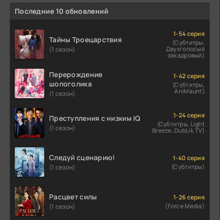
Последние 10 обновлений
1-54 серия
Тайны Троецарствия
(Субтитры,
Двухголосый
(1 сезон)
закадровый)
Перерождение
1-42 серия
шопоголика
(Субтитры,
AniMaunt)
(1 сезон)
1-24 серия
Преступления с низким IQ
(Субтитры, Light
(1 сезон)
Breeze, DubLik.TV)
Следуй сценарию!
1-40 серия
(Субтитры)
(1 сезон)
Расцвет силы
1-26 серия
(Force Media)
(1 сезон)