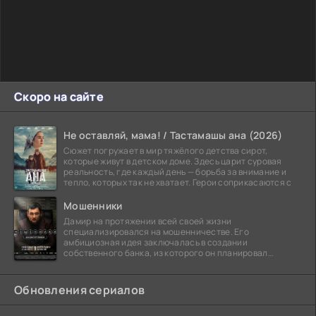
Скоро на сайте
Не оставляй, мама! / Тастамашы ана (2026)
Сюжет погружает в мир тяжёлого детства сирот,
которые живут в детском доме. Здесь царит суровая
реальность, где каждый день — борьба за внимание и
тепло, которых так не хватает. Герои соприкасаются с
Мошенники
Дамир на протяжении всей своей жизни
специализировался на мошенничестве. Его
амбициозная идея заключалась в создании
собственного банка, из которого он планировал
похитить миллиарды долларов. Однако,
Обновления сериалов