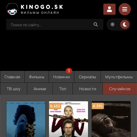
KINOGO.SK
ФИЛЬМЫ ОНЛАЙН
3
Главная
Фильмы
Новинки
Сериалы
Мультфильмы
ТВ шоу
Аниме
Топ
Новости
Случайное
6.452
6.391