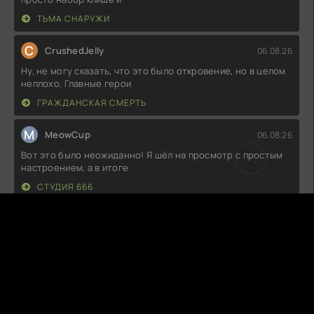
ТЬМА СНАРУЖИ
C
CrushedJelly
06.08.26
Ну, не могу сказать, что это было откровение, но в целом
неплохо. Главные герои
ГРАЖДАНСКАЯ СМЕРТЬ
M
MeowCup
06.08.26
Вот это было неожиданно! Я шёл на просмотр с простым
настроением, а в итоге
СТУДИЯ 666
Z
Zevolar
06.08.26
Как же классно было погрузиться в эту атмосферу!
Каждый кадр словно дышит
ПОСЛЕДНИЙ ПРИЗРАК