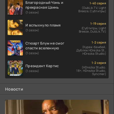
Благородный Чэнь и
1-40 серия
прекрасная Цзинь
(DubLik.TV, Light
Breeze, Субтитры)
(1 сезон)
1-19 серия
И вспыхнуло пламя
(Субтитры, Light
(1 сезон)
Breeze, DubLik.TV)
1-2 серия
Стюарт Блум не смог
(Кураж-бамбей,
спасти вселенную
Дубляж HDrezka St.,
(1 сезон)
HDrezka Studio)
1-2 серия
Президент Кертис
(HDrezka Studio.
18+, HDrezka Studio,
(1 сезон)
Syncmer)
Новости