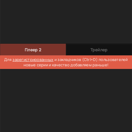
Плеер 2
Трейлер
Для
зарегистрированных
и закладчиков (Ctrl+D) пользователей
новые серии и качество добавляем раньше!