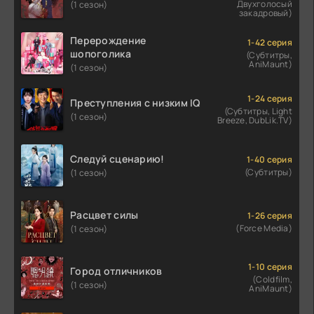
Двухголосый
(1 сезон)
закадровый)
Перерождение
1-42 серия
шопоголика
(Субтитры,
AniMaunt)
(1 сезон)
1-24 серия
Преступления с низким IQ
(Субтитры, Light
(1 сезон)
Breeze, DubLik.TV)
Следуй сценарию!
1-40 серия
(Субтитры)
(1 сезон)
Расцвет силы
1-26 серия
(Force Media)
(1 сезон)
1-10 серия
Город отличников
(Coldfilm,
(1 сезон)
AniMaunt)