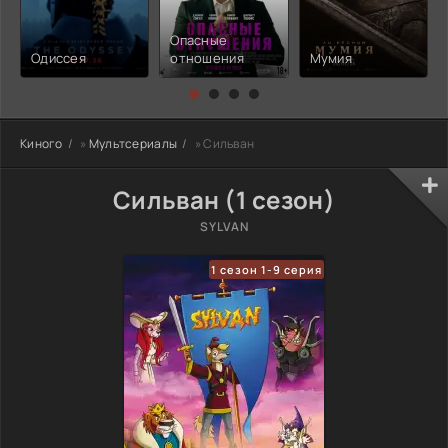
Опасные
Одиссея
отношения
Мумия
Киного
»
Мультсериалы
» Сильван
Сильван (1 сезон)
SYLVAN
1 сезон 1-9 серия