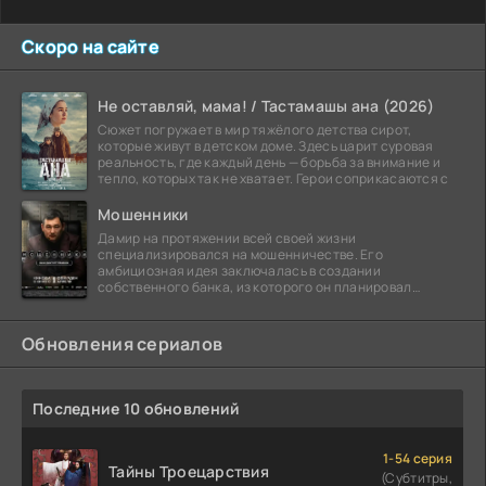
Скоро на сайте
Не оставляй, мама! / Тастамашы ана (2026)
Сюжет погружает в мир тяжёлого детства сирот,
которые живут в детском доме. Здесь царит суровая
реальность, где каждый день — борьба за внимание и
тепло, которых так не хватает. Герои соприкасаются с
Мошенники
Дамир на протяжении всей своей жизни
специализировался на мошенничестве. Его
амбициозная идея заключалась в создании
собственного банка, из которого он планировал
похитить миллиарды долларов. Однако,
Обновления сериалов
Последние 10 обновлений
1-54 серия
Тайны Троецарствия
(Субтитры,