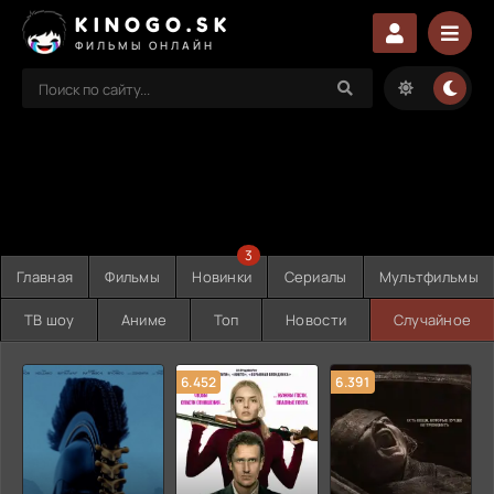
KINOGO.SK
ФИЛЬМЫ ОНЛАЙН
3
Главная
Фильмы
Новинки
Сериалы
Мультфильмы
ТВ шоу
Аниме
Топ
Новости
Случайное
6.452
6.391