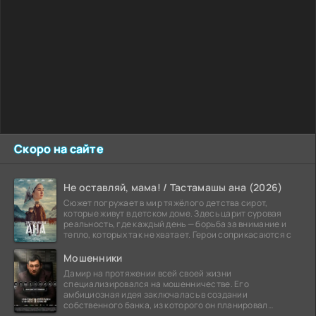
Скоро на сайте
Не оставляй, мама! / Тастамашы ана (2026)
Сюжет погружает в мир тяжёлого детства сирот,
которые живут в детском доме. Здесь царит суровая
реальность, где каждый день — борьба за внимание и
тепло, которых так не хватает. Герои соприкасаются с
Мошенники
Дамир на протяжении всей своей жизни
специализировался на мошенничестве. Его
амбициозная идея заключалась в создании
собственного банка, из которого он планировал
похитить миллиарды долларов. Однако,