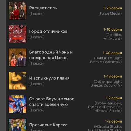
Расцвет силы
1-26 серия
(Force Media)
(1 сезон)
1-10 серия
Город отличников
(Coldfilm,
(1 сезон)
AniMaunt)
Благородный Чэнь и
1-40 серия
прекрасная Цзинь
(DubLik.TV, Light
Breeze, Субтитры)
(1 сезон)
1-19 серия
И вспыхнуло пламя
(Субтитры, Light
(1 сезон)
Breeze, DubLik.TV)
1-2 серия
Стюарт Блум не смог
(Кураж-бамбей,
спасти вселенную
Дубляж HDrezka St.,
(1 сезон)
HDrezka Studio)
1-2 серия
Президент Кертис
(HDrezka Studio.
18+, HDrezka Studio,
(1 сезон)