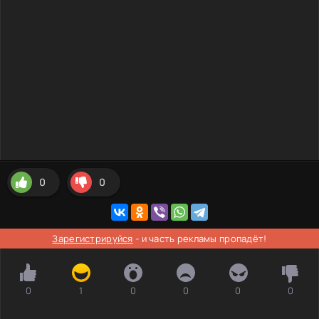
0
0
Зарегистрируйся
- и часть рекламы пропадёт!
0
1
0
0
0
0