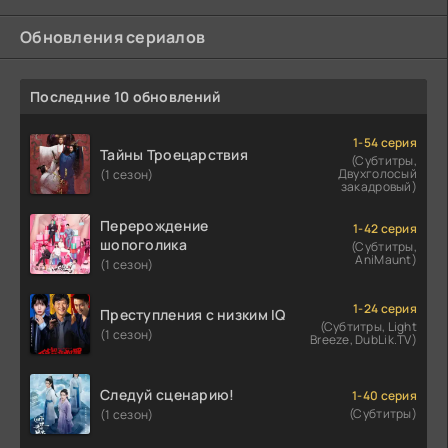
Обновления сериалов
Последние 10 обновлений
1-54 серия
Тайны Троецарствия
(Субтитры,
Двухголосый
(1 сезон)
закадровый)
Перерождение
1-42 серия
шопоголика
(Субтитры,
AniMaunt)
(1 сезон)
1-24 серия
Преступления с низким IQ
(Субтитры, Light
(1 сезон)
Breeze, DubLik.TV)
Следуй сценарию!
1-40 серия
(Субтитры)
(1 сезон)