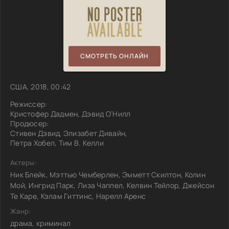
СМОТРЕТЬ ОНЛАЙН
США, 2018, 00:42
Режиссер:
Кристофер Дадмен, Дэвид О’Нилл
Продюсер:
Стивен Дэвид, Элизабет Дивайн,
Петра Хобел, Тим В. Келли
Актеры:
Ник Блейк, Мэттью Чемберлен, Эмметт Скилтон, Колин
Мой, Ингрид Парк, Лиза Чаппел, Келвин Тейлор, Джейсон
Те Каре, Кэлам Гиттинс, Нарелл Аренс
Жанр:
драма, криминал