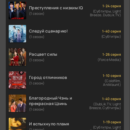
1-24 серия
Преступления с низким IQ
(Субтитры, Light
(1 сезон)
Breeze, DubLik.TV)
Следуй сценарию!
1-40 серия
(Субтитры)
(1 сезон)
Расцвет силы
1-26 серия
(Force Media)
(1 сезон)
1-10 серия
Город отличников
(Coldfilm,
(1 сезон)
AniMaunt)
Благородный Чэнь и
1-40 серия
прекрасная Цзинь
(DubLik.TV, Light
Breeze, Субтитры)
(1 сезон)
1-19 серия
И вспыхнуло пламя
(Субтитры, Light
(1 сезон)