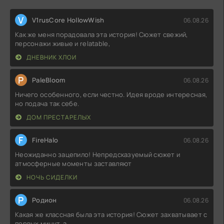
V
V1rusCore HollowWish
06.08.26
Как же меня порадовала эта история! Сюжет свежий,
персонажи живые и relatable,
ДНЕВНИК ХЛОИ
P
PaleBloom
06.08.26
Ничего особенного, если честно. Идея вроде интересная,
но подача так себе.
ДОМ ПРЕСТАРЕЛЫХ
F
FireHalo
06.08.26
Неожиданно зацепило! Непредсказуемый сюжет и
атмосферные моменты заставляют
НОЧЬ СИДЕЛКИ
Р
Родион
06.08.26
Какая же классная была эта история! Сюжет захватывает с
первых минут, а