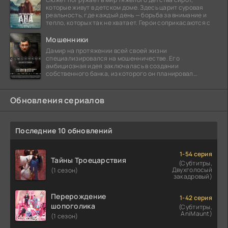
которые живут в детском доме. Здесь царит суровая
реальность, где каждый день — борьба за внимание и
тепло, которых так не хватает. Герои соприкасаются с
Мошенники
Дамир на протяжении всей своей жизни
специализировался на мошенничестве. Его
амбициозная идея заключалась в создании
собственного банка, из которого он планировал
похитить миллиарды долларов. Однако,
Обновления сериалов
Последние 10 обновлений
1-54 серия
Тайны Троецарствия
(Субтитры,
Двухголосый
(1 сезон)
закадровый)
Перерождение
1-42 серия
шопоголика
(Субтитры,
AniMaunt)
(1 сезон)