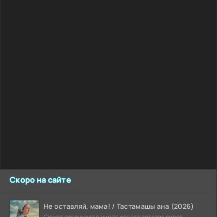
Скоро на сайте
Не оставляй, мама! / Тастамашы ана (2026)
Сюжет погружает в мир тяжёлого детства сирот,