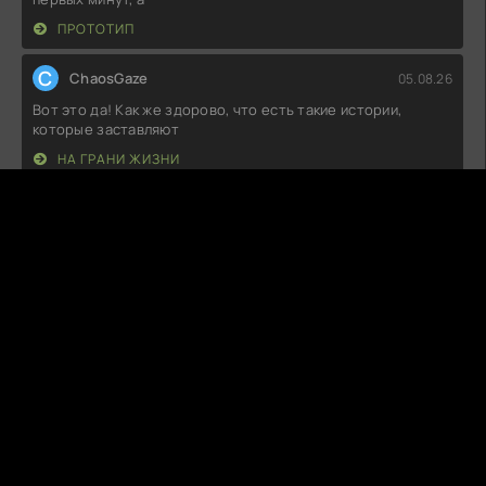
ПРОТОТИП
C
ChaosGaze
05.08.26
Вот это да! Как же здорово, что есть такие истории,
которые заставляют
НА ГРАНИ ЖИЗНИ
L
LovePoison
05.08.26
Вот это да! Такого заряда эмоций давно не испытывал!
История просто захватывает
ПРИКЛЮЧЕНИЯ НА ПУТИ К УСПЕХУ