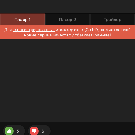
Плеер 1
Плеер 2
Трейлер
Для
зарегистрированных
и закладчиков (Ctrl+D) пользователей
новые серии и качество добавляем раньше!
3
6