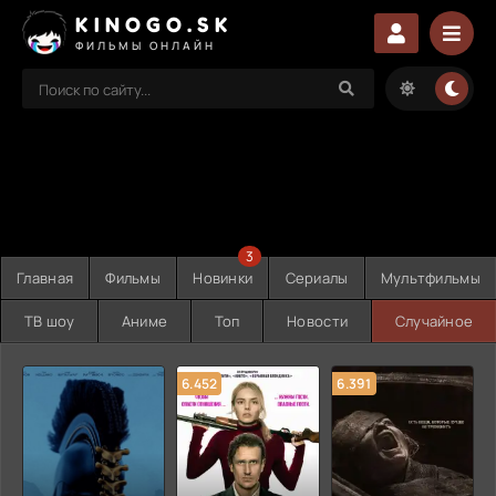
KINOGO.SK
ФИЛЬМЫ ОНЛАЙН
3
Главная
Фильмы
Новинки
Сериалы
Мультфильмы
ТВ шоу
Аниме
Топ
Новости
Случайное
6.452
6.391