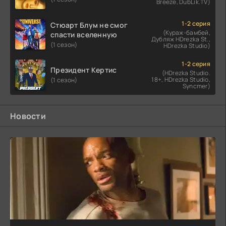
Breeze, DubLik.TV)
1-2 серия
Стюарт Блум не смог
(Кураж-бамбей,
спасти вселенную
Дубляж HDrezka St.,
(1 сезон)
HDrezka Studio)
1-2 серия
Президент Кертис
(HDrezka Studio.
18+, HDrezka Studio,
(1 сезон)
Syncmer)
Новости