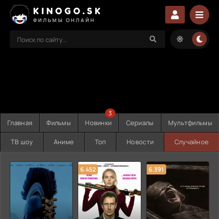
KINOGO.SK
ФИЛЬМЫ ОНЛАЙН
3
Главная
Фильмы
Новинки
Сериалы
Мультфильмы
ТВ шоу
Аниме
Топ
Новости
Случайное
6.452
6.391