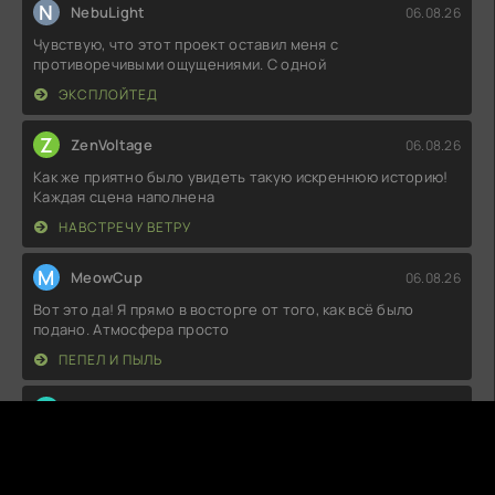
N
NebuLight
06.08.26
Чувствую, что этот проект оставил меня с
противоречивыми ощущениями. С одной
ЭКСПЛОЙТЕД
Z
ZenVoltage
06.08.26
Как же приятно было увидеть такую искреннюю историю!
Каждая сцена наполнена
НАВСТРЕЧУ ВЕТРУ
M
MeowCup
06.08.26
Вот это да! Я прямо в восторге от того, как всё было
подано. Атмосфера просто
ПЕПЕЛ И ПЫЛЬ
S
SnuggleFox
06.08.26
Ну, это было просто бомбически! Я не ожидал, что такая
история сможет так
АКУЛА БЫК