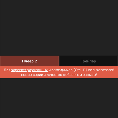
Плеер 2
Трейлер
Для
зарегистрированных
и закладчиков (Ctrl+D) пользователей
новые серии и качество добавляем раньше!