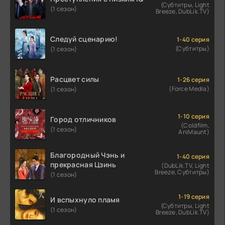
(Субтитры, Light
(1 сезон)
Breeze, DubLik.TV)
Следуй сценарию!
1-40 серия
(Субтитры)
(1 сезон)
Расцвет силы
1-26 серия
(Force Media)
(1 сезон)
1-10 серия
Город отличников
(Coldfilm,
(1 сезон)
AniMaunt)
Благородный Чэнь и
1-40 серия
прекрасная Цзинь
(DubLik.TV, Light
Breeze, Субтитры)
(1 сезон)
1-19 серия
И вспыхнуло пламя
(Субтитры, Light
(1 сезон)
Breeze, DubLik.TV)