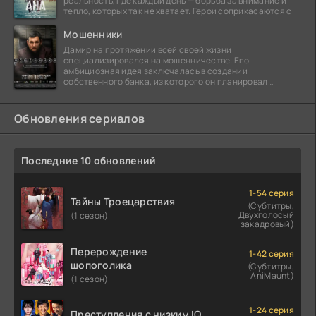
реальность, где каждый день — борьба за внимание и
тепло, которых так не хватает. Герои соприкасаются с
Мошенники
Дамир на протяжении всей своей жизни
специализировался на мошенничестве. Его
амбициозная идея заключалась в создании
собственного банка, из которого он планировал
похитить миллиарды долларов. Однако,
Обновления сериалов
Последние 10 обновлений
1-54 серия
Тайны Троецарствия
(Субтитры,
Двухголосый
(1 сезон)
закадровый)
Перерождение
1-42 серия
шопоголика
(Субтитры,
AniMaunt)
(1 сезон)
1-24 серия
Преступления с низким IQ