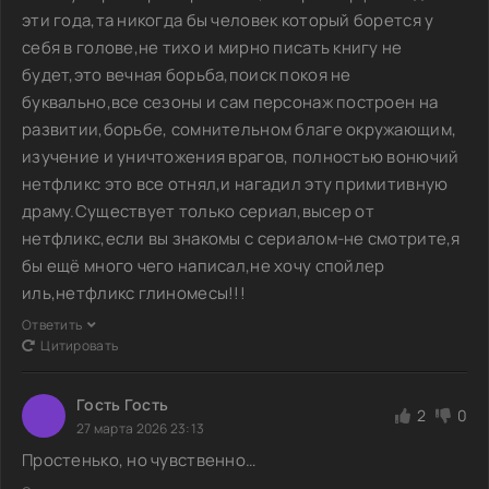
эти года,та никогда бы человек который борется у
себя в голове,не тихо и мирно писать книгу не
будет,это вечная борьба,поиск покоя не
буквально,все сезоны и сам персонаж построен на
развитии,борьбе, сомнительном благе окружающим,
изучение и уничтожения врагов, полностью вонючий
нетфликс это все отнял,и нагадил эту примитивную
драму.Существует только сериал,высер от
нетфликс,если вы знакомы с сериалом-не смотрите,я
бы ещё много чего написал,не хочу спойлер
иль,нетфликс глиномесы!!!
Ответить
Цитировать
Гость Гость
2
0
27 марта 2026 23:13
Простенько, но чувственно…