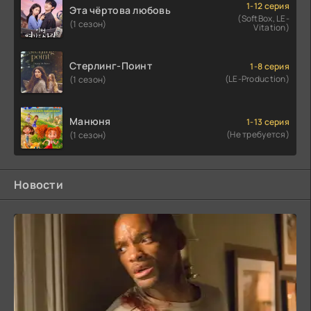
1-12 серия
Эта чёртова любовь
(SoftBox, LE-
(1 сезон)
Vitation)
Стерлинг-Поинт
1-8 серия
(LE-Production)
(1 сезон)
Манюня
1-13 серия
(Не требуется)
(1 сезон)
Новости