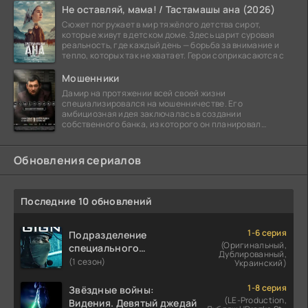
Не оставляй, мама! / Тастамашы ана (2026)
Сюжет погружает в мир тяжёлого детства сирот,
которые живут в детском доме. Здесь царит суровая
реальность, где каждый день — борьба за внимание и
тепло, которых так не хватает. Герои соприкасаются с
Мошенники
Дамир на протяжении всей своей жизни
специализировался на мошенничестве. Его
амбициозная идея заключалась в создании
собственного банка, из которого он планировал
похитить миллиарды долларов. Однако,
Обновления сериалов
Последние 10 обновлений
1-6 серия
Подразделение
(Оригинальный,
специального
Дублированный,
назначения
(1 сезон)
Украинский)
1-8 серия
Звёздные войны:
(LE-Production,
Видения. Девятый джедай