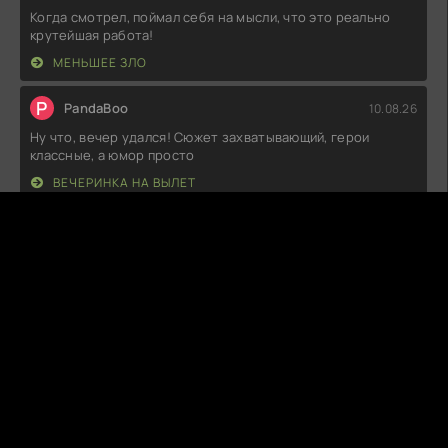
Когда смотрел, поймал себя на мысли, что это реально
крутейшая работа!
МЕНЬШЕЕ ЗЛО
P
PandaBoo
10.08.26
Ну что, вечер удался! Сюжет захватывающий, герои
классные, а юмор просто
ВЕЧЕРИНКА НА ВЫЛЕТ
R
ReloadedMind
10.08.26
Как же круто было наблюдать за тем, как персонажи
преодолевают свои страхи и
БОДИБИЛДЕР