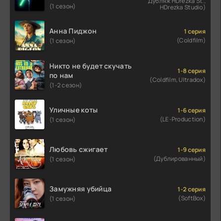
Дубляж HDrezka St.,
(1 сезон)
HDrezka Studio)
Анна Пиджон
1 серия
(Coldfilm)
(1 сезон)
Никто не будет скучать
1-8 серия
по нам
(Coldfilm, Ultradox)
(1-2 сезон)
Уличные коты
1-6 серия
(LE-Production)
(1 сезон)
Любовь сжигает
1-9 серия
(Дублированный)
(1 сезон)
Замужняя убийца
1-2 серия
(SoftBox)
(1 сезон)