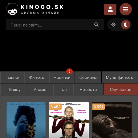
KINOGO.SK
ФИЛЬМЫ ОНЛАЙН
3
Главная
Фильмы
Новинки
Сериалы
Мультфильмы
ТВ шоу
Аниме
Топ
Новости
Случайное
6.452
6.391