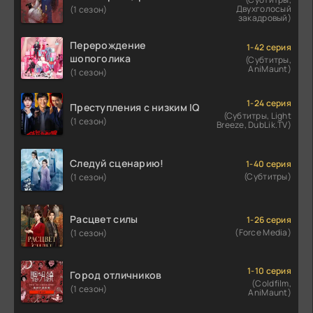
Двухголосый
(1 сезон)
закадровый)
Перерождение
1-42 серия
шопоголика
(Субтитры,
AniMaunt)
(1 сезон)
1-24 серия
Преступления с низким IQ
(Субтитры, Light
(1 сезон)
Breeze, DubLik.TV)
Следуй сценарию!
1-40 серия
(Субтитры)
(1 сезон)
Расцвет силы
1-26 серия
(Force Media)
(1 сезон)
1-10 серия
Город отличников
(Coldfilm,
(1 сезон)
AniMaunt)