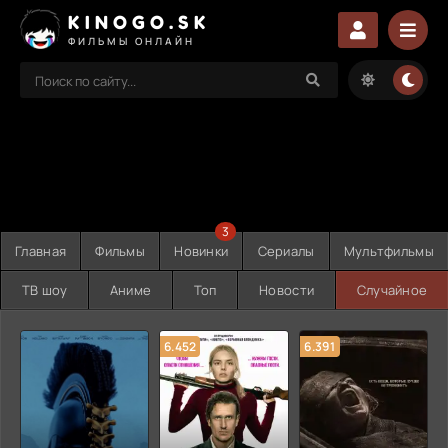
KINOGO.SK
ФИЛЬМЫ ОНЛАЙН
3
Главная
Фильмы
Новинки
Сериалы
Мультфильмы
ТВ шоу
Аниме
Топ
Новости
Случайное
6.452
6.391