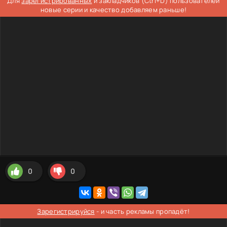
Для
зарегистрированных
и закладчиков (Ctrl+D) пользователей
новые серии и качество добавляем раньше!
0
0
Зарегистрируйся
- и часть рекламы пропадёт!