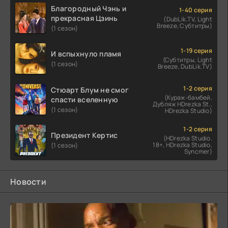
Благородный Чэнь и
1-40 серия
прекрасная Цзинь
(DubLik.TV, Light
Breeze, Субтитры)
(1 сезон)
1-19 серия
И вспыхнуло пламя
(Субтитры, Light
(1 сезон)
Breeze, DubLik.TV)
1-2 серия
Стюарт Блум не смог
(Кураж-бамбей,
спасти вселенную
Дубляж HDrezka St.,
(1 сезон)
HDrezka Studio)
1-2 серия
Президент Кертис
(HDrezka Studio.
18+, HDrezka Studio,
(1 сезон)
Syncmer)
Новости