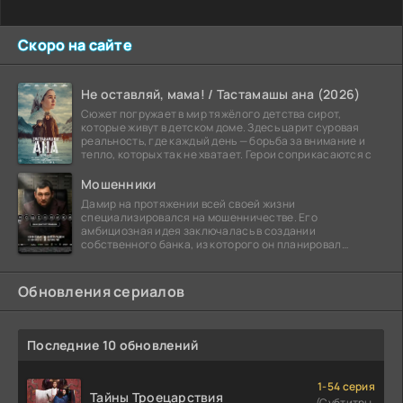
Скоро на сайте
Не оставляй, мама! / Тастамашы ана (2026)
Сюжет погружает в мир тяжёлого детства сирот,
которые живут в детском доме. Здесь царит суровая
реальность, где каждый день — борьба за внимание и
тепло, которых так не хватает. Герои соприкасаются с
Мошенники
Дамир на протяжении всей своей жизни
специализировался на мошенничестве. Его
амбициозная идея заключалась в создании
собственного банка, из которого он планировал
похитить миллиарды долларов. Однако,
Обновления сериалов
Последние 10 обновлений
1-54 серия
Тайны Троецарствия
(Субтитры,