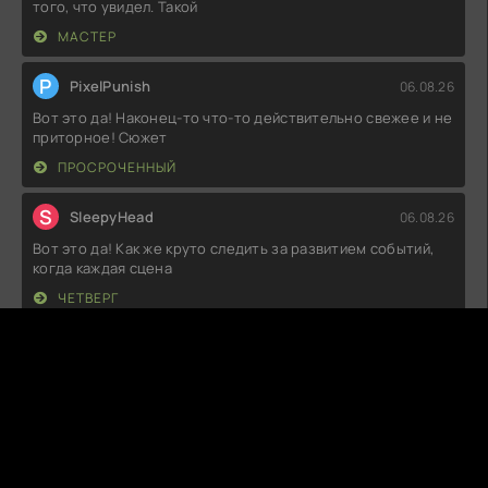
того, что увидел. Такой
МАСТЕР
P
PixelPunish
06.08.26
Вот это да! Наконец-то что-то действительно свежее и не
приторное! Сюжет
ПРОСРОЧЕННЫЙ
S
SleepyHead
06.08.26
Вот это да! Как же круто следить за развитием событий,
когда каждая сцена
ЧЕТВЕРГ
V
Voxi Venom
06.08.26
Как же здорово, что на экране появилась такая
трогательная история! Собачка —
РУБИ, СОБАКА-СПАСАТЕЛЬ