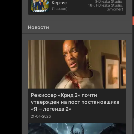
(HDrezka Studio.
Кертис
18+, HDrezka Studio,
(1 сезон)
Syncmer)
Новости
Режиссер «Крид 2» почти
утвержден на пост постановщика
«Я — легенда 2»
21-04-2026