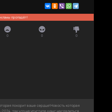
рекламы пропадёт!
0
0
0
оторая покорит ваше сердце!Новость которая
2024, так что не упустите шанс насладиться