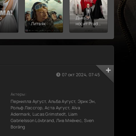
о
Дьявол
!
Литвяк
носит Prada
Верши
2
07 окт 2024, 07:45
Актеры:
Пернилла Аугуст, Альба Аугуст, Эрик Эн,
Рольф Лассгор, Аста Аугуст, Alva
Adermark, Lucas Grimstedt, Liam
Gabrielsson Lövbrand, Лив Мяёнес, Sven
Boräng