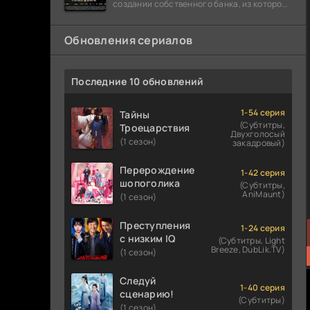
создании собственного банка, из которого
он планировал похитить миллиарды
долларов. Однако,
Обновления сериалов
Последние 10 обновлений
1-54 серия
Тайны
(Субтитры,
Троецарствия
Двухголосый
(1 сезон)
закадровый)
Перерождение
1-42 серия
шопоголика
(Субтитры,
AniMaunt)
(1 сезон)
Преступления
1-24 серия
с низким IQ
(Субтитры, Light
Breeze, DubLik.TV)
(1 сезон)
Следуй
1-40 серия
сценарию!
(Субтитры)
(1 сезон)