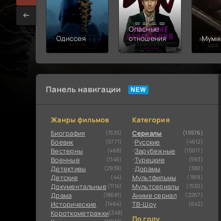
Опасные
Одиссея
отношения
Муми
Панель навигации
Жанры фильмов
Категория
Биография
(1535)
Сериалы
(15576)
Боевик
(5771)
Русские
(4612)
Вестерны
(468)
Зарубежные
(15017)
Военные
(1146)
Турецкие
(593)
Детективы
(2938)
Дорамы
(380)
Детские
(44)
Мультфильмы
(1819)
Документальные
(1114)
Мультсериалы
(1530)
Драма
(18681)
Аниме сериал
(2267)
Исторические
(1464)
ТВ-Шоу
(642)
Короткометражки
(348)
По году