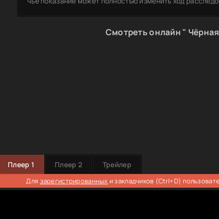
чьё показание может полностью изменить ход расследо
Смотреть онлайн " Чёрная
Плеер 1
Плеер 2
Трейлер
Для
зарегистрированных
и закладчиков (Ctrl+D) пользоват