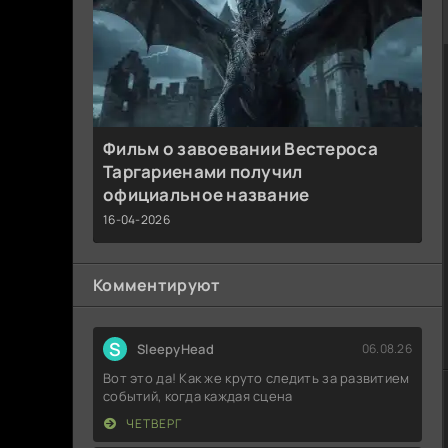
Фильм о завоевании Вестероса
Таргариенами получил
официальное название
16-04-2026
Комментируют
S
SleepyHead
06.08.26
Вот это да! Как же круто следить за развитием
событий, когда каждая сцена
ЧЕТВЕРГ