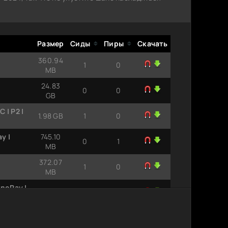
Размер
Сиды
Пиры
Скачать
360.94
1
0
MB
24.83
0
0
GB
 | P2 |
1.98 GB
1
0
y |
745.10
0
1
MB
372.07
1
0
MB
inoRay |
1.42 GB
0
1
746.63
0
1
MB