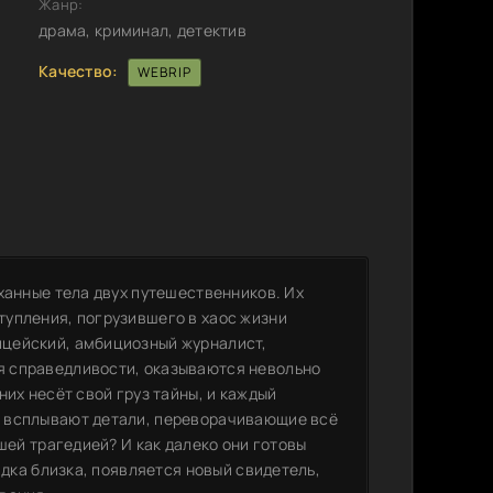
Жанр:
драма, криминал, детектив
Качество:
WEBRIP
ханные тела двух путешественников. Их
упления, погрузившего в хаос жизни
цейский, амбициозный журналист,
я справедливости, оказываются невольно
их несёт свой груз тайны, и каждый
о всплывают детали, переворачивающие всё
шей трагедией? И как далеко они готовы
адка близка, появляется новый свидетель,