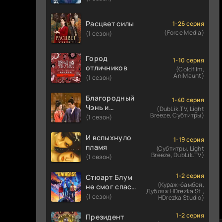
Расцвет силы
1-26 серия
(Force Media)
(1 сезон)
Город
1-10 серия
отличников
(Coldfilm,
AniMaunt)
(1 сезон)
Благородный
1-40 серия
Чэнь и
(DubLik.TV, Light
Breeze, Субтитры)
прекрасная
(1 сезон)
Цзинь
И вспыхнуло
1-19 серия
пламя
(Субтитры, Light
Breeze, DubLik.TV)
(1 сезон)
1-2 серия
Стюарт Блум
(Кураж-бамбей,
не смог спасти
Дубляж HDrezka St.,
вселенную
(1 сезон)
HDrezka Studio)
1-2 серия
Президент