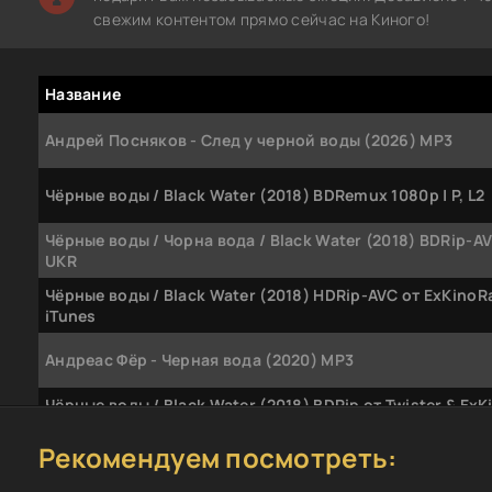
свежим контентом прямо сейчас на Киного!
Название
Андрей Посняков - След у черной воды (2026) MP3
Чёрные воды / Black Water (2018) BDRemux 1080p | P, L2
Чёрные воды / Чорна вода / Black Water (2018) BDRip-AVC
UKR
Чёрные воды / Black Water (2018) HDRip-AVC от ExKinoRa
iTunes
Андреас Фёр - Черная вода (2020) MP3
Чёрные воды / Black Water (2018) BDRip от Twister & ExK
iTunes
Рекомендуем посмотреть:
Чёрные воды / Black Water (2018) HDRip | iTunes