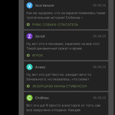
V
Voxi Venom
06.08.26
Как же здорово, что на экране появилась такая
трогательная история! Собачка —
РУБИ, СОБАКА-СПАСАТЕЛЬ
Z
ZeroX
06.08.26
Ну, вот это я понимаю, зацепило на все сто!
Такой динамичный сюжет и яркие
ИГРОК
А
Алекс
06.08.26
Ну, вот это да! Честно, ожидал чего-то
банального, но оказалось, что сюжет
ЭКЗОРЦИЗМ ХАННЫ СТИВЕНСОН
C
ChillHex
06.08.26
Вот это да! Я просто в восторге от того, как
все закручено и подано. Каждая