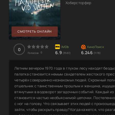
Хоберсторфер
СМОТРЕТЬ ОНЛАЙН
0
6.9
6.246
0
Голосов:
(3561)
(1178)
Летним вечером 1970 года в глухом лесу находят безды
палатка становится немым свидетелем жестокого прест
четырёх совершенно незнакомых людей. Скромный поли
отшельник с таинственным прошлым и женщина, ищуща
втянутыми в водоворот загадочных событий. Каждый из н
становится частью необъяснимой цепочки. Постепенн
с ног на голову. Что связывает этих людей с произошед
зайти, чтобы раскрыть правду? Когда кажется, что разг