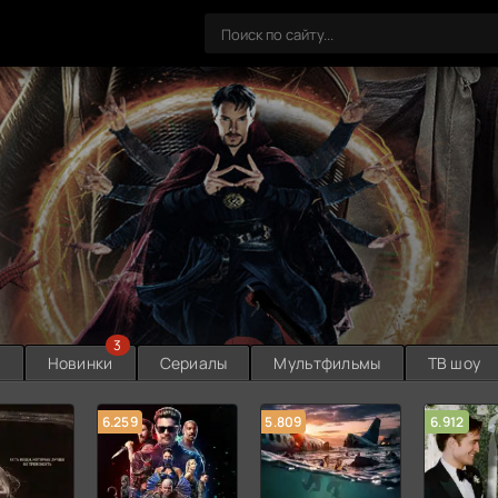
3
ы
Новинки
Сериалы
Мультфильмы
ТВ шоу
6.259
5.809
6.912