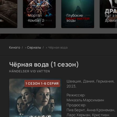
Мортал
Глубокие
Вот эт
я
Комбат 2
воды
драма
Киного
»
Сериалы
» Чёрная вода
Чёрная вода (1 сезон)
HÄNDELSER VID VATTEN
Швеция, Дания, Германия,
1 СЕЗОН 1-6 СЕРИЯ
2023,
Режиссер:
Микаэль Марсимаин
Продюсер:
Пив Бернт, Анна Кронеман,
Ларс Херман, Кристиан