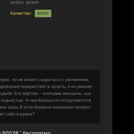
ужасы, драма
Качество:
BDRIP
трию, но не может смириться с унижением,
арование перерастает в ярость, и он решает
судьбе. Его жертвы — молодые женщины, чьи
сходностью. И чем больше он погружается в
вои ходы. В этом безумии возникает вопрос:
ет себя в мраке?
 90028 " бесплатно