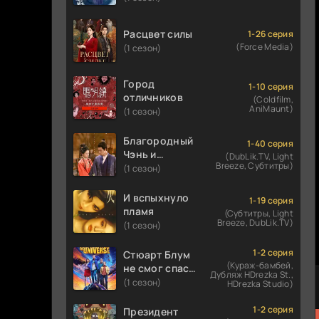
Расцвет силы
1-26 серия
(Force Media)
(1 сезон)
Город
1-10 серия
отличников
(Coldfilm,
AniMaunt)
(1 сезон)
Благородный
1-40 серия
Чэнь и
(DubLik.TV, Light
Breeze, Субтитры)
прекрасная
(1 сезон)
Цзинь
И вспыхнуло
1-19 серия
пламя
(Субтитры, Light
Breeze, DubLik.TV)
(1 сезон)
1-2 серия
Стюарт Блум
(Кураж-бамбей,
не смог спасти
Дубляж HDrezka St.,
вселенную
(1 сезон)
HDrezka Studio)
1-2 серия
Президент