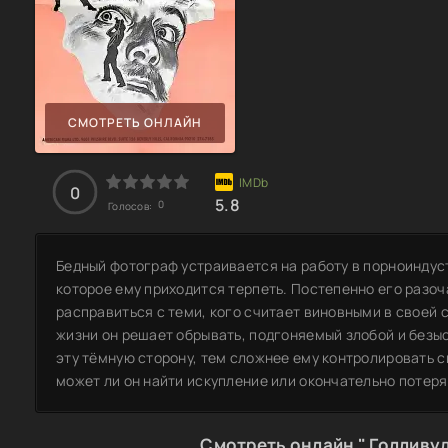
СМОТРЕТЬ ОНЛАЙН
0
5.8
0
Голосов:
Бедный фотограф устраивается на работу в порноиндус
которое ему приходится терпеть. Постепенно его разоч
расправиться с теми, кого считает виновными в своей 
жизни он решает обрывать, подгоняемый злобой и безы
эту тёмную сторону, тем сложнее ему контролировать с
может ли он найти искупление или окончательно потеря
Смотреть онлайн " Голливуд