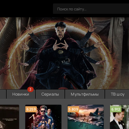
3
ы
Новинки
Сериалы
Мультфильмы
ТВ шоу
6.259
5.809
6.912