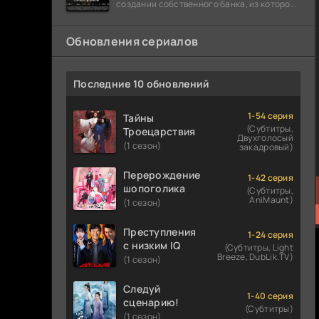
создании собственного банка, из которого
он планировал похитить миллиарды
долларов. Однако,
Обновления сериалов
Последние 10 обновлений
1-54 серия
Тайны
(Субтитры,
Троецарствия
Двухголосый
(1 сезон)
закадровый)
Перерождение
1-42 серия
шопоголика
(Субтитры,
AniMaunt)
(1 сезон)
Преступления
1-24 серия
с низким IQ
(Субтитры, Light
Breeze, DubLik.TV)
(1 сезон)
Следуй
1-40 серия
сценарию!
(Субтитры)
(1 сезон)