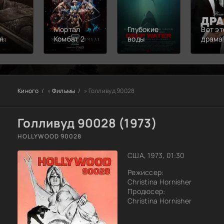
Мортал
Глубокие
Вот эт
я
Комбат 2
воды
драма
Киного
»
Фильмы
» Голливуд 90028
Голливуд 90028 (1973)
HOLLYWOOD 90028
США, 1973, 01:30
Режиссер:
Christina Hornisher
Продюсер:
Christina Hornisher