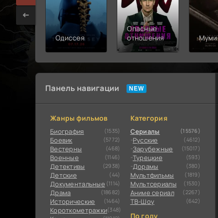
Опасные
Одиссея
отношения
Муми
Панель навигации
Жанры фильмов
Категория
Биография
(1535)
Сериалы
(15576)
Боевик
(5772)
Русские
(4612)
Вестерны
(468)
Зарубежные
(15017)
Военные
(1146)
Турецкие
(593)
Детективы
(2938)
Дорамы
(380)
Детские
(44)
Мультфильмы
(1819)
Документальные
(1114)
Мультсериалы
(1530)
Драма
(18682)
Аниме сериал
(2267)
Исторические
(1464)
ТВ-Шоу
(642)
Короткометражки
(348)
По году