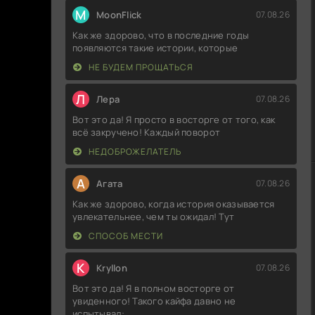
M
MoonFlick
07.08.26
Как же здорово, что в последние годы
появляются такие истории, которые
НЕ БУДЕМ ПРОЩАТЬСЯ
Л
Лера
07.08.26
Вот это да! Я просто в восторге от того, как
всё закручено! Каждый поворот
НЕДОБРОЖЕЛАТЕЛЬ
А
Агата
07.08.26
Как же здорово, когда история оказывается
увлекательнее, чем ты ожидал! Тут
СПОСОБ МЕСТИ
K
Kryllon
07.08.26
Вот это да! Я в полном восторге от
увиденного! Такого кайфа давно не
испытывал: