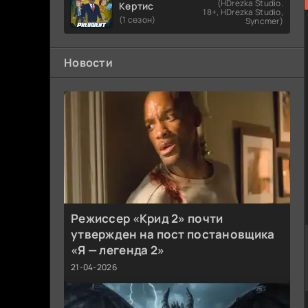
(HDrezka Studio.
Кертис
18+, HDrezka Studio,
(1 сезон)
Syncmer)
Новости
Режиссер «Крид 2» почти
утвержден на пост постановщика
«Я — легенда 2»
21-04-2026