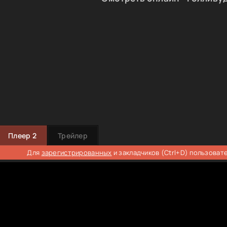
Плеер 2
Трейлер
Для
зарегистрированных
и закладчиков (Ctrl+D) пользоват