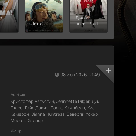
о
Дьявол
!
Литвяк
носит Prada
Верши
2
08 июн 2026, 21:49
Актеры:
Кристофер Августин, Jeannette Dilger, Дик
Гласс, Гэйл Дэвис, Ральф Кэмпбелл, Киа
Камерон, Dianna Huntress, Беверли Уокер,
Мелони Хэллер
Жанр: