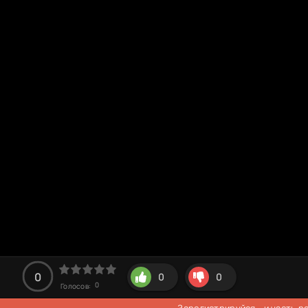
0
0
0
0
Голосов:
Зарегистрируйся
- и часть 