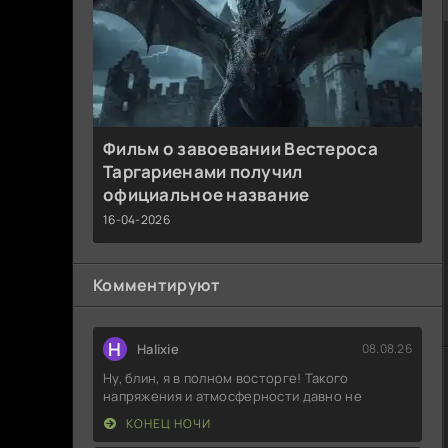
Фильм о завоевании Вестероса
Таргариенами получил
официальное название
16-04-2026
Комментируют
H
Halixie
08.08.26
Ну, блин, я в полном восторге! Такого
напряжения и атмосферности давно не
КОНЕЦ НОЧИ