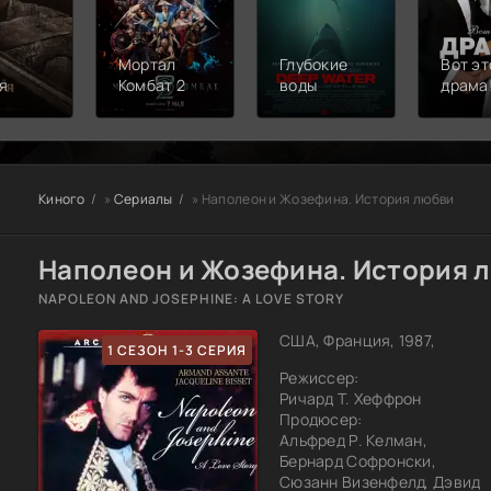
Мортал
Глубокие
Вот эт
я
Комбат 2
воды
драма
Киного
»
Сериалы
» Наполеон и Жозефина. История любви
Наполеон и Жозефина. История л
NAPOLEON AND JOSEPHINE: A LOVE STORY
США, Франция, 1987,
1 СЕЗОН 1-3 СЕРИЯ
Режиссер:
Ричард Т. Хеффрон
Продюсер:
Альфред Р. Келман,
Бернард Софронски,
Сюзанн Визенфелд, Дэвид