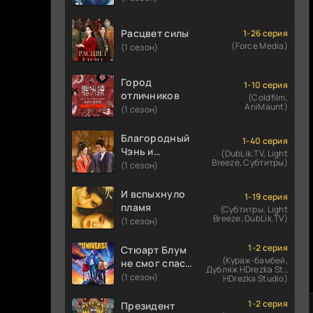
Расцвет силы
1-26 серия
(Force Media)
(1 сезон)
Город
1-10 серия
отличников
(Coldfilm,
AniMaunt)
(1 сезон)
Благородный
1-40 серия
Чэнь и
(DubLik.TV, Light
Breeze, Субтитры)
прекрасная
(1 сезон)
Цзинь
И вспыхнуло
1-19 серия
пламя
(Субтитры, Light
Breeze, DubLik.TV)
(1 сезон)
1-2 серия
Стюарт Блум
(Кураж-бамбей,
не смог спасти
Дубляж HDrezka St.,
вселенную
(1 сезон)
HDrezka Studio)
1-2 серия
Президент