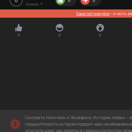
0
0
0
0
Голосов:
Зарегистрируйся
- и часть 
0
0
0
Смотреть Наполеон и Жозефина. История любви – з
сердце!Новость которая подарит вам незабываемые
упустите шанс насладиться свежим контентом прям