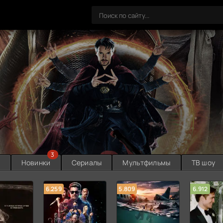
3
ы
Новинки
Сериалы
Мультфильмы
ТВ шоу
6.259
5.809
6.912