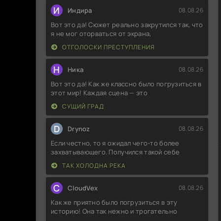
И
Индира
08.08.26
Вот это да! Сюжет реально закрутился так, что
я не мог оторваться от экрана,
ОТГОЛОСКИ ПРЕСТУПЛЕНИЯ
Н
Ника
08.08.26
Вот это да! Как же классно было погрузиться в
этот мир! Каждая сцена — это
СУЩИЙ ГРАД
D
Drynoz
08.08.26
Если честно, то я ожидал чего-то более
захватывающего. Получился такой себе
ТАК ХОЛОДНА РЕКА
C
CloudVex
08.08.26
Как же приятно было погрузиться в эту
историю! Она так нежно и трогательно