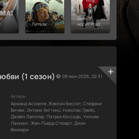
о
Дьявол
!
Литвяк
носит Prada
Верши
2
юбви (1 сезон)
08 июн 2026, 22:31
Актеры:
Арманд Ассанте, Жаклин Биссет, Стефани
Бичем, Энтони Хиггинс, Николас Грейс,
Джейн Лапотер, Патрик Кэссиди, Уильям
Лаккинг, Жан-Пьерр Стюарт, Джон
Виккери