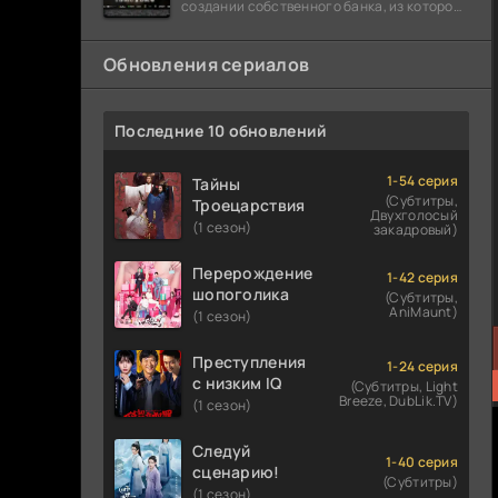
создании собственного банка, из которого
он планировал похитить миллиарды
долларов. Однако,
Обновления сериалов
Последние 10 обновлений
1-54 серия
Тайны
(Субтитры,
Троецарствия
Двухголосый
(1 сезон)
закадровый)
Перерождение
1-42 серия
шопоголика
(Субтитры,
AniMaunt)
(1 сезон)
Преступления
1-24 серия
с низким IQ
(Субтитры, Light
Breeze, DubLik.TV)
(1 сезон)
Следуй
1-40 серия
сценарию!
(Субтитры)
(1 сезон)