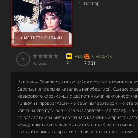
Л. Волпер
СМОТРЕТЬ ОНЛАЙН
0
7.1
7.731
0
Голосов:
Наполеон Бонапарт, выдающийся стратег, стремился в
Европы, и его армия казалась непобедимой. Однако суд
невысокого корсиканца с деспотичными наклонностями.
привели к провозглашению себя императором, но эта 
когда на его пути возникла очаровательная Жозефина. 
по возрасту, она была связана с казненным аристократ
между ними разгорелась страсть, способная вдохновить
был зайти император ради любви, и что это могло ему с