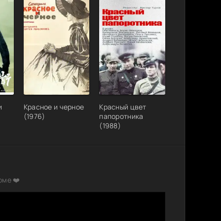
и
Красное и черное
Красный цвет
(1976)
папоротника
(1988)
рме ❤️