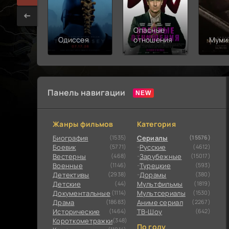
Опасные
Одиссея
отношения
Муми
Панель навигации
Жанры фильмов
Категория
Биография
(1535)
Сериалы
(15576)
Боевик
(5771)
Русские
(4612)
Вестерны
(468)
Зарубежные
(15017)
Военные
(1146)
Турецкие
(593)
Детективы
(2938)
Дорамы
(380)
Детские
(44)
Мультфильмы
(1819)
Документальные
(1114)
Мультсериалы
(1530)
Драма
(18683)
Аниме сериал
(2267)
Исторические
(1464)
ТВ-Шоу
(642)
Короткометражки
(348)
По году