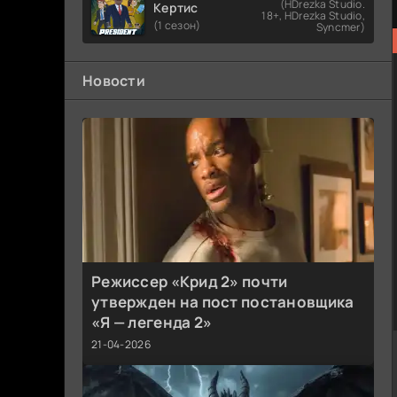
(HDrezka Studio.
Кертис
18+, HDrezka Studio,
(1 сезон)
Syncmer)
Новости
Режиссер «Крид 2» почти
утвержден на пост постановщика
«Я — легенда 2»
21-04-2026