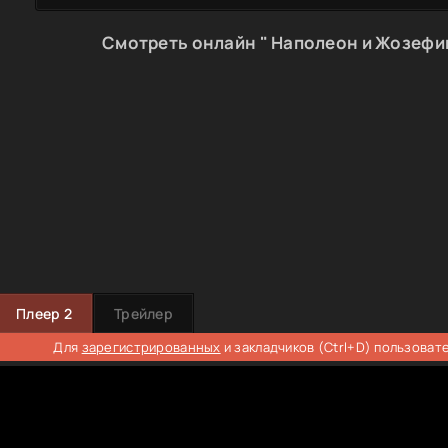
Смотреть онлайн " Наполеон и Жозефин
Плеер 2
Трейлер
Для
зарегистрированных
и закладчиков (Ctrl+D) пользоват