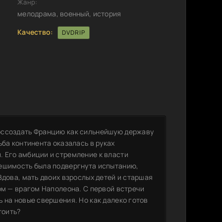
Жанр:
мелодрама, военный, история
Качество:
DVDRIP
оссоздать Францию как сильнейшую державу
ьба континента оказалась в руках
 Его амбиции и стремление к власти
решимость была подвергнута испытанию,
Вдова, мать двоих взрослых детей и старшая
ом — врагом Наполеона. С первой встречи
 на новые свершения. Но как далеко готов
тоить?