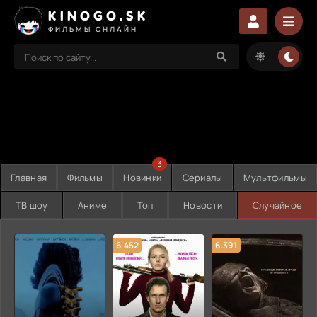
KINOGO.SK
ФИЛЬМЫ ОНЛАЙН
3
Главная
Фильмы
Новинки
Сериалы
Мультфильмы
ТВ шоу
Аниме
Топ
Новости
Случайное
6.452
6.391