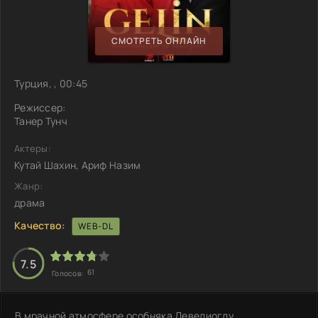
СМОТРЕТЬ ОНЛАЙН
Турция, , 00:45
Режиссер:
Танер Тунч
Актеры:
Кутай Шахин, Ариф Назим
Жанр:
драма
Качество:
WEB-DL
7.5
61
Голосов:
В мрачной атмосфере особняка Девелиоглу