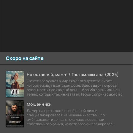
Скоро на сайте
Не оставляй, мама! / Тастамашы ана (2026)
Сюжет погружает в мир тяжёлого детства сирот,
которые живут в детском доме. Здесь царит суровая
реальность, где каждый день — борьба за внимание и
тепло, которых так не хватает. Герои соприкасаются с
Мошенники
Дамир на протяжении всей своей жизни
специализировался на мошенничестве. Его
амбициозная идея заключалась в создании
собственного банка, из которого он планировал
похитить миллиарды долларов. Однако,