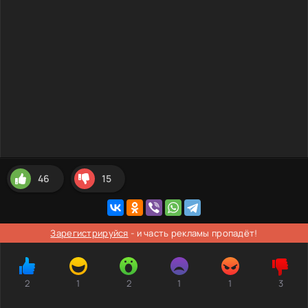
46
15
Зарегистрируйся
- и часть рекламы пропадёт!
2
1
2
1
1
3