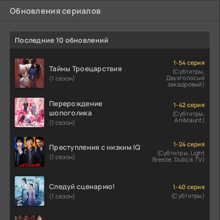
Обновления сериалов
Последние 10 обновлений
1-54 серия
Тайны Троецарствия
(Субтитры,
Двухголосый
(1 сезон)
закадровый)
Перерождение
1-42 серия
шопоголика
(Субтитры,
AniMaunt)
(1 сезон)
1-24 серия
Преступления с низким IQ
(Субтитры, Light
(1 сезон)
Breeze, DubLik.TV)
Следуй сценарию!
1-40 серия
(Субтитры)
(1 сезон)