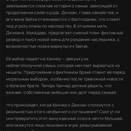
завязывается сложная история о семье, зависящей от
продолжения своего рода. Джихан, глава семейства, и
его жена Бейзе сталкиваются с бесплодием, что ставит
под угрозу планы по наследству. В отчаянии мать
Джихана, Мукаддер, предлагает смелый план: фиктивный
развод и поиск новой жены для рождения наследника, с
возможностью позже вернуться к Бейзе.
Её выбор падает на Ханчер — девушку из
неблагополучной семьи, которая мечтает вырваться из
нищеты. Предложение о фиктивном браке ставит её перед
моральным выбором, особенно после тревожной новости
о болезни брата. Теперь Ханчер должна решить, что
важнее: собственные амбиции или долг перед семьей.
Что произойдет, когда Ханчер и Джихан столкнутся с
реальностью этого необычного соглашения? Смогут ли
они превратить этот вынужденный союз в нечто большее,
или окажутся лишь пешками в игре, разыгрываемой