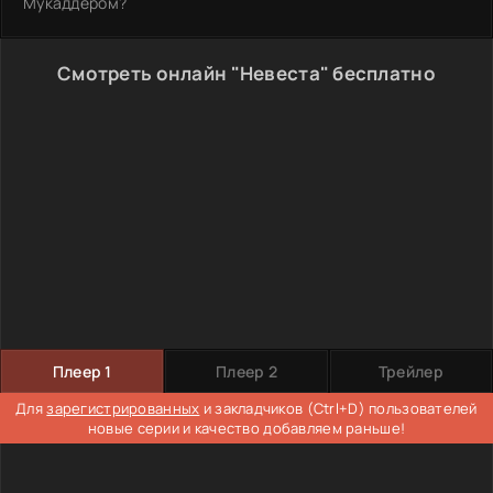
Мукаддером?
Смотреть онлайн "Невеста" бесплатно
Плеер 1
Плеер 2
Трейлер
Для
зарегистрированных
и закладчиков (Ctrl+D) пользователей
новые серии и качество добавляем раньше!