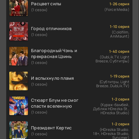
Расцвет силы
1-26 серия
(Force Media)
(1 сезон)
1-10 серия
Город отличников
(Coldfilm,
(1 сезон)
AniMaunt)
Благородный Чэнь и
1-40 серия
прекрасная Цзинь
(DubLik.TV, Light
Breeze, Субтитры)
(1 сезон)
1-19 серия
И вспыхнуло пламя
(Субтитры, Light
(1 сезон)
Breeze, DubLik.TV)
1-2 серия
Стюарт Блум не смог
(Кураж-бамбей,
спасти вселенную
Дубляж HDrezka St.,
(1 сезон)
HDrezka Studio)
1-2 серия
Президент Кертис
(HDrezka Studio.
18+, HDrezka Studio,
(1 сезон)
Syncmer)