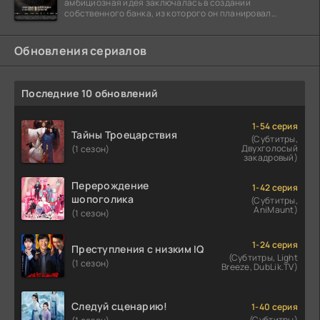
амбициозная идея заключалась в создании
собственного банка, из которого он планировал
похитить миллиарды долларов. Однако,
Обновления сериалов
Последние 10 обновлений
1-54 серия
Тайны Троецарствия
(Субтитры,
Двухголосый
(1 сезон)
закадровый)
Перерождение
1-42 серия
шопоголика
(Субтитры,
AniMaunt)
(1 сезон)
1-24 серия
Преступления с низким IQ
(Субтитры, Light
(1 сезон)
Breeze, DubLik.TV)
Следуй сценарию!
1-40 серия
(Субтитры)