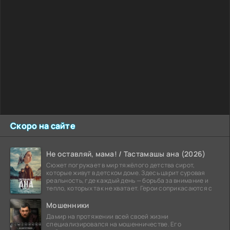
Скоро на сайте
Не оставляй, мама! / Тастамашы ана (2026)
Сюжет погружает в мир тяжёлого детства сирот,
которые живут в детском доме. Здесь царит суровая
реальность, где каждый день — борьба за внимание и
тепло, которых так не хватает. Герои соприкасаются с
Мошенники
Дамир на протяжении всей своей жизни
специализировался на мошенничестве. Его