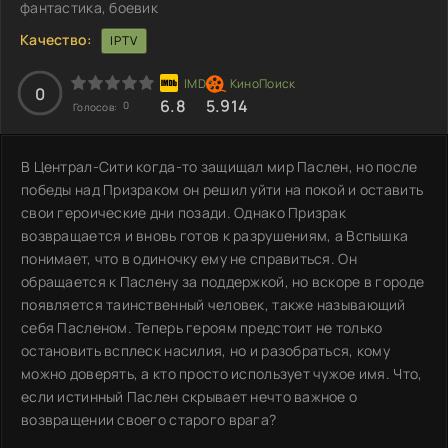
фантастика, боевик
Качество:
IPTV
0
6.8
5.914
0
Голосов:
В Централ-Сити когда-то защищал мир Паслен, но после
победы над Призраком он решил уйти на покой и оставить
свои героические дни позади. Однако Призрак
возвращается и вновь готов к разрушениям, а Вспышка
понимает, что в одиночку ему не справиться. Он
обращается к Паслену за поддержкой, но вскоре в городе
появляется таинственный человек, также называющий
себя Пасленом. Теперь героям предстоит не только
остановить всплеск насилия, но и разобраться, кому
можно доверять, а кто просто использует чужое имя. Что,
если истинный Паслен скрывает нечто важное о
возвращении своего старого врага?