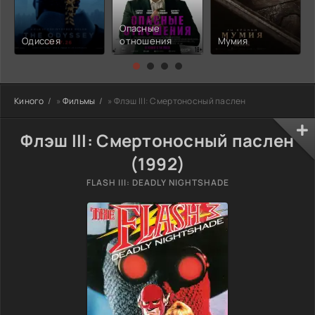
Опасные
Одиссея
отношения
Мумия
Киного
»
Фильмы
» Флэш III: Смертоносный паслен
Флэш III: Смертоносный паслен
(1992)
FLASH III: DEADLY NIGHTSHADE