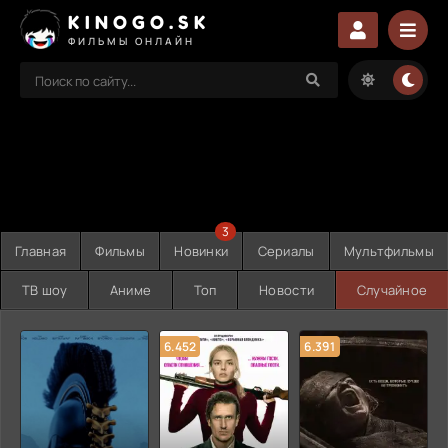
KINOGO.SK
ФИЛЬМЫ ОНЛАЙН
3
Главная
Фильмы
Новинки
Сериалы
Мультфильмы
ТВ шоу
Аниме
Топ
Новости
Случайное
6.452
6.391