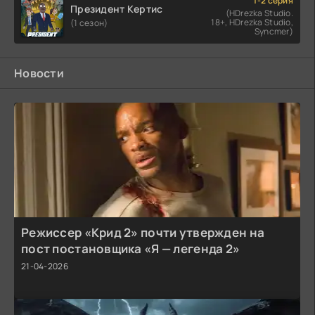
1-2 серия
Президент Кертис
(HDrezka Studio.
18+, HDrezka Studio,
(1 сезон)
Syncmer)
Новости
Режиссер «Крид 2» почти утвержден на
пост постановщика «Я — легенда 2»
21-04-2026