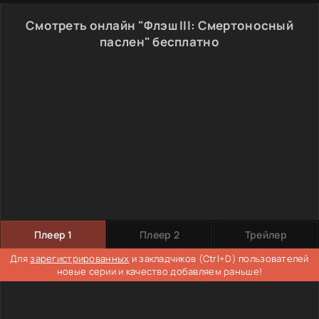
Смотреть онлайн "Флэш III: Смертоносный
паслен" бесплатно
Плеер 1
Плеер 2
Трейлер
Для
зарегистрированных
и закладчиков (Ctrl+D) пользователей
новые серии и качество добавляем раньше!