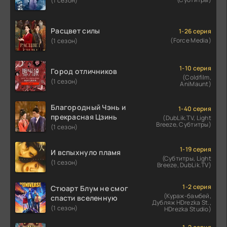
(1 сезон)
Расцвет силы
1-26 серия
(Force Media)
(1 сезон)
1-10 серия
Город отличников
(Coldfilm,
(1 сезон)
AniMaunt)
Благородный Чэнь и
1-40 серия
прекрасная Цзинь
(DubLik.TV, Light
Breeze, Субтитры)
(1 сезон)
1-19 серия
И вспыхнуло пламя
(Субтитры, Light
(1 сезон)
Breeze, DubLik.TV)
1-2 серия
Стюарт Блум не смог
(Кураж-бамбей,
спасти вселенную
Дубляж HDrezka St.,
(1 сезон)
HDrezka Studio)