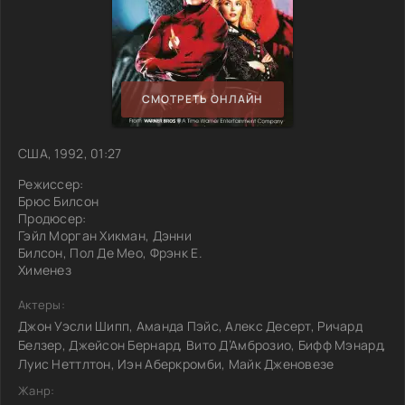
СМОТРЕТЬ ОНЛАЙН
США, 1992, 01:27
Режиссер:
Брюс Билсон
Продюсер:
Гэйл Морган Хикман, Дэнни
Билсон, Пол Де Мео, Фрэнк Е.
Хименез
Актеры:
Джон Уэсли Шипп, Аманда Пэйс, Алекс Десерт, Ричард
Белзер, Джейсон Бернард, Вито Д’Амброзио, Бифф Мэнард,
Луис Неттлтон, Иэн Аберкромби, Майк Дженовезе
Жанр: