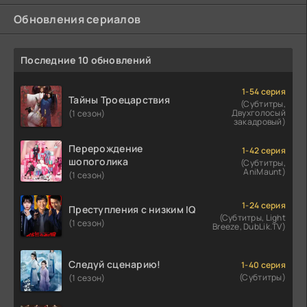
Обновления сериалов
Последние 10 обновлений
1-54 серия
Тайны Троецарствия
(Субтитры,
Двухголосый
(1 сезон)
закадровый)
Перерождение
1-42 серия
шопоголика
(Субтитры,
AniMaunt)
(1 сезон)
1-24 серия
Преступления с низким IQ
(Субтитры, Light
(1 сезон)
Breeze, DubLik.TV)
Следуй сценарию!
1-40 серия
(Субтитры)
(1 сезон)