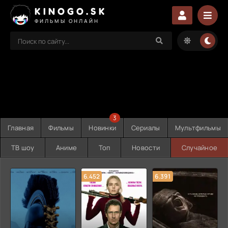
KINOGO.SK
ФИЛЬМЫ ОНЛАЙН
3
Главная
Фильмы
Новинки
Сериалы
Мультфильмы
ТВ шоу
Аниме
Топ
Новости
Случайное
6.452
6.391