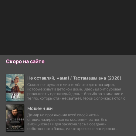
Скоро на сайте
Не оставляй, мама! / Тастамашы ана (2026)
Сюжет погружает в мир тяжёлого детства сирот,
которые живут в детском доме. Здесь царит суровая
реальность, где каждый день — борьба за внимание и
тепло, которых так не хватает. Герои соприкасаются с
Мошенники
Дамир на протяжении всей своей жизни
специализировался на мошенничестве. Его
амбициозная идея заключалась в создании
собственного банка, из которого он планировал
похитить миллиарды долларов. Однако,