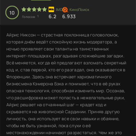
10
6.2
6.933
1
Голосов:
Айрис Никсон — страстная поклонница головоломок,
которая днём ведёт спокойную жизнь модератора, а
ночью проявляет свои таланты на таинственных
интернет-площадках, разгадывая сложнейшие загадки.
Всё меняется, когда ей предлагают взломать секретный
код, и, став первой, кто его разгадал, она оказывается в
Флоренции. Здесь она встречает харизматичного
бизнесмена Кэмерона Бэка и понимает, что в её руках
опасная технология, способная изменить мир. Осознав,
что расшифровка может попасть в нежелательные руки,
Айрис решает на отчаянный шаг — крадет код и
скрывается на живописной Сардинии. Приняв другую
личность, она использует все свои навыки и обаяние,
чтобы не быть узнанной, пока слухи о её
местонахождении начинают разрастаться. Чем же это