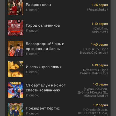
Расцвет силы
1-26 серия
(Force Media)
(1 сезон)
1-10 серия
Город отличников
(Coldfilm,
(1 сезон)
AniMaunt)
Благородный Чэнь и
1-40 серия
прекрасная Цзинь
(DubLik.TV, Light
Breeze, Субтитры)
(1 сезон)
1-19 серия
И вспыхнуло пламя
(Субтитры, Light
(1 сезон)
Breeze, DubLik.TV)
1-2 серия
Стюарт Блум не смог
(Кураж-бамбей,
спасти вселенную
Дубляж HDrezka St.,
(1 сезон)
HDrezka Studio)
1-2 серия
Президент Кертис
(HDrezka Studio.
18+, HDrezka Studio,
(1 сезон)