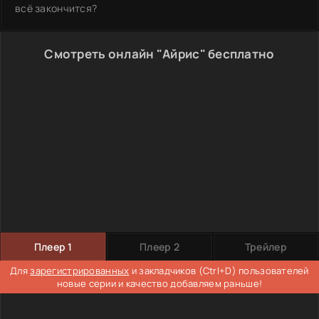
всё закончится?
Смотреть онлайн "Айрис" бесплатно
Плеер 1
Плеер 2
Трейлер
Для
зарегистрированных
и закладчиков (Ctrl+D) пользователей
новые серии и качество добавляем раньше!