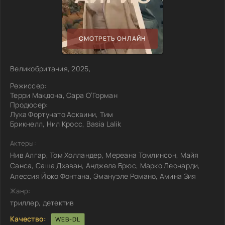
СМОТРЕТЬ ОНЛАЙН
Великобритания, 2025,
Режиссер:
Терри Макдона, Сара О’Горман
Продюсер:
Лука Фортунато Асквини, Тим
Брикнелл, Нил Кросс, Basia Lalik
Актеры:
Нив Алгар, Том Холландер, Мереана Томлинсон, Майя
Санса, Саша Дхаван, Анджела Брюс, Марко Леонарди,
Алессия Йоко Фонтана, Эмануэле Романо, Амина Зия
Жанр:
триллер, детектив
Качество:
WEB-DL