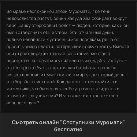
Во мраке неспокойной эпохи Муромати, где тени
недовольства растут, ронин Хасуда Хёэ собирает вокруг
себя шайку отбросов и бродяг — людей, которые, как и он,
были отвергнуты обществом. Эти отчаянные души,
полные ненависти к устоявшимся порядкам, решают
бросить вызов власти, потерявшей всякую честь. Вместе
они строят дерзкие планы о восстании, мечтая о
переменах, которые могут изменить их судьбы. Их путь —
это не просто бунт, а настоящая борьба за право на
существование и смысл жизни в мире, где каждый день —
это борьба с системой. Как далеко готовы зайти эти
мятежники, чтобы вернуть себе утраченные идеалы и
отомстить за унижения? И что ждет их в конце этого
опасного пути?
Смотреть онлайн "Отступники Муромати"
бесплатно