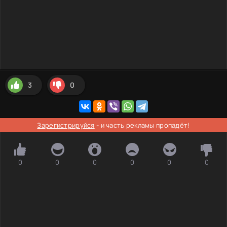
3
0
Зарегистрируйся
- и часть рекламы пропадёт!
0
0
0
0
0
0