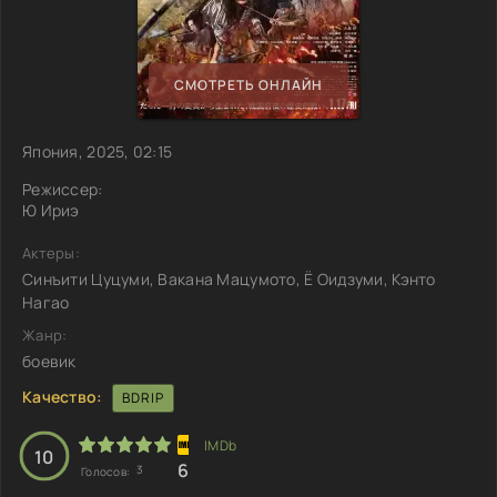
СМОТРЕТЬ ОНЛАЙН
Япония, 2025, 02:15
Режиссер:
Ю Ириэ
Актеры:
Синъити Цуцуми, Вакана Мацумото, Ё Оидзуми, Кэнто
Нагао
Жанр:
боевик
Качество:
BDRIP
10
6
3
Голосов: