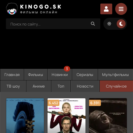
KINOGO.SK
ФИЛЬМЫ ОНЛАЙН
3
Главная
Фильмы
Новинки
Сериалы
Мультфильмы
ТВ шоу
Аниме
Топ
Новости
Случайное
6.452
6.391