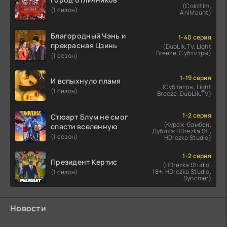
(Coldfilm,
(1 сезон)
AniMaunt)
Благородный Чэнь и
1-40 серия
прекрасная Цзинь
(DubLik.TV, Light
Breeze, Субтитры)
(1 сезон)
1-19 серия
И вспыхнуло пламя
(Субтитры, Light
(1 сезон)
Breeze, DubLik.TV)
1-2 серия
Стюарт Блум не смог
(Кураж-бамбей,
спасти вселенную
Дубляж HDrezka St.,
(1 сезон)
HDrezka Studio)
1-2 серия
Президент Кертис
(HDrezka Studio.
18+, HDrezka Studio,
(1 сезон)
Syncmer)
Новости