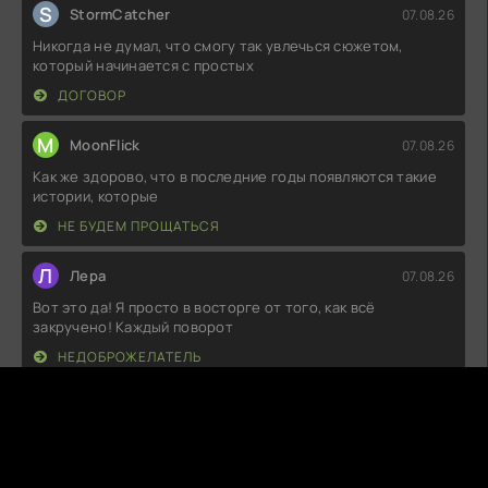
S
StormCatcher
07.08.26
Никогда не думал, что смогу так увлечься сюжетом,
который начинается с простых
ДОГОВОР
M
MoonFlick
07.08.26
Как же здорово, что в последние годы появляются такие
истории, которые
НЕ БУДЕМ ПРОЩАТЬСЯ
Л
Лера
07.08.26
Вот это да! Я просто в восторге от того, как всё
закручено! Каждый поворот
НЕДОБРОЖЕЛАТЕЛЬ
А
Агата
07.08.26
Как же здорово, когда история оказывается
увлекательнее, чем ты ожидал! Тут
СПОСОБ МЕСТИ