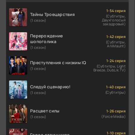
1-54 серия
Тайны Троецарствия
(Субтитры,
Двухголосый
(1 сезон)
закадровый)
Перерождение
1-42 серия
шопоголика
(Субтитры,
AniMaunt)
(1 сезон)
1-24 серия
Преступления с низким IQ
(Субтитры, Light
(1 сезон)
Breeze, DubLik.TV)
Следуй сценарию!
1-40 серия
(Субтитры)
(1 сезон)
Расцвет силы
1-26 серия
(Force Media)
(1 сезон)
1-10 серия
Город отличников