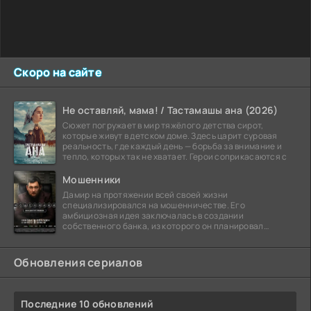
Скоро на сайте
Не оставляй, мама! / Тастамашы ана (2026)
Сюжет погружает в мир тяжёлого детства сирот,
которые живут в детском доме. Здесь царит суровая
реальность, где каждый день — борьба за внимание и
тепло, которых так не хватает. Герои соприкасаются с
Мошенники
Дамир на протяжении всей своей жизни
специализировался на мошенничестве. Его
амбициозная идея заключалась в создании
собственного банка, из которого он планировал
похитить миллиарды долларов. Однако,
Обновления сериалов
Последние 10 обновлений