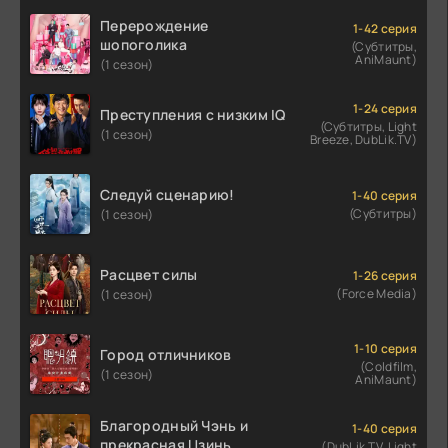
Перерождение
1-42 серия
шопоголика
(Субтитры,
AniMaunt)
(1 сезон)
1-24 серия
Преступления с низким IQ
(Субтитры, Light
(1 сезон)
Breeze, DubLik.TV)
Следуй сценарию!
1-40 серия
(Субтитры)
(1 сезон)
Расцвет силы
1-26 серия
(Force Media)
(1 сезон)
1-10 серия
Город отличников
(Coldfilm,
(1 сезон)
AniMaunt)
Благородный Чэнь и
1-40 серия
прекрасная Цзинь
(DubLik.TV, Light