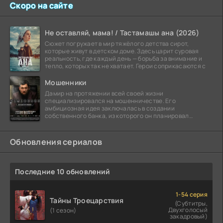
Скоро на сайте
Не оставляй, мама! / Тастамашы ана (2026)
Сюжет погружает в мир тяжёлого детства сирот,
которые живут в детском доме. Здесь царит суровая
реальность, где каждый день — борьба за внимание и
тепло, которых так не хватает. Герои соприкасаются с
Мошенники
Дамир на протяжении всей своей жизни
специализировался на мошенничестве. Его
амбициозная идея заключалась в создании
собственного банка, из которого он планировал
похитить миллиарды долларов. Однако,
Обновления сериалов
Последние 10 обновлений
1-54 серия
Тайны Троецарствия
(Субтитры,
Двухголосый
(1 сезон)
закадровый)