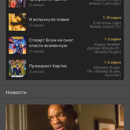
Breeze, Субтитры)
(1 сезон)
1-19 серия
И вспыхнуло пламя
(Субтитры, Light
(1 сезон)
Breeze, DubLik.TV)
1-2 серия
Стюарт Блум не смог
(Кураж-бамбей,
спасти вселенную
Дубляж HDrezka St.,
(1 сезон)
HDrezka Studio)
1-2 серия
Президент Кертис
(HDrezka Studio.
18+, HDrezka Studio,
(1 сезон)
Syncmer)
Новости