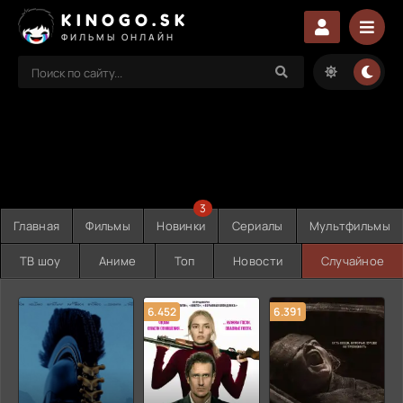
KINOGO.SK
ФИЛЬМЫ ОНЛАЙН
3
Главная
Фильмы
Новинки
Сериалы
Мультфильмы
ТВ шоу
Аниме
Топ
Новости
Случайное
6.452
6.391