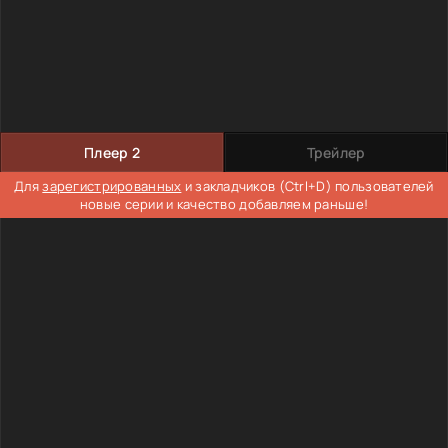
Плеер 2
Трейлер
Для
зарегистрированных
и закладчиков (Ctrl+D) пользователей
новые серии и качество добавляем раньше!