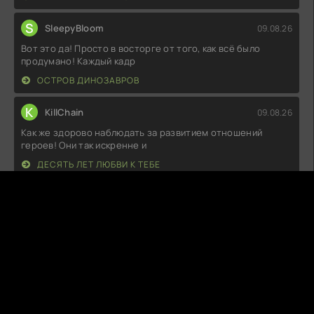
S
SleepyBloom
09.08.26
Вот это да! Просто в восторге от того, как всё было
продумано! Каждый кадр
ОСТРОВ ДИНОЗАВРОВ
K
KillChain
09.08.26
Как же здорово наблюдать за развитием отношений
героев! Они так искренне и
ДЕСЯТЬ ЛЕТ ЛЮБВИ К ТЕБЕ
P
PastelCrypt
09.08.26
Как же я кайфанул! Атмосфера такая классная, что даже
захотелось взять рюкзак и
ТУРИСТЫ