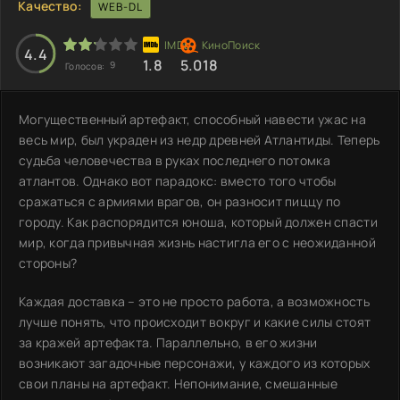
Качество:
WEB-DL
4.4
1.8
5.018
9
Голосов:
Могущественный артефакт, способный навести ужас на
весь мир, был украден из недр древней Атлантиды. Теперь
судьба человечества в руках последнего потомка
атлантов. Однако вот парадокс: вместо того чтобы
сражаться с армиями врагов, он разносит пиццу по
городу. Как распорядится юноша, который должен спасти
мир, когда привычная жизнь настигла его с неожиданной
стороны?
Каждая доставка – это не просто работа, а возможность
лучше понять, что происходит вокруг и какие силы стоят
за кражей артефакта. Параллельно, в его жизни
возникают загадочные персонажи, у каждого из которых
свои планы на артефакт. Непонимание, смешанные