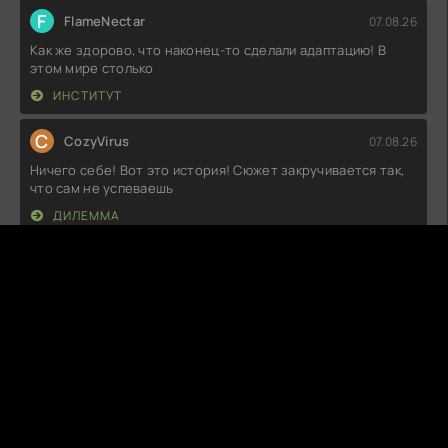
F
FlameNectar
07.08.26
Как же здорово, что наконец-то сделали адаптацию! В
этом мире столько
ИНСТИТУТ
C
CozyVirus
07.08.26
Ничего себе! Вот это история! Сюжет закручивается так,
что сам не успеваешь
ДИЛЕММА
K
Kelvor
07.08.26
Вот это да! Я не ожидал, что так сильно увлекусь. Сюжет
закрученный, а
АГРЕССОР