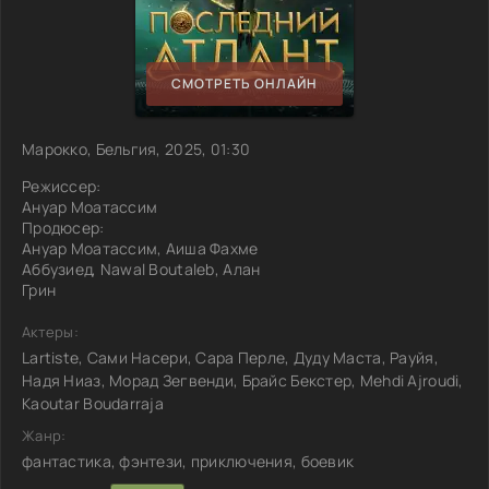
СМОТРЕТЬ ОНЛАЙН
Марокко, Бельгия, 2025, 01:30
Режиссер:
Ануар Моатассим
Продюсер:
Ануар Моатассим, Аиша Фахме
Аббузиед, Nawal Boutaleb, Алан
Грин
Актеры:
Lartiste, Сами Насери, Сара Перле, Дуду Маста, Рауйя,
Надя Ниаз, Морад Зегвенди, Брайс Бекстер, Mehdi Ajroudi,
Kaoutar Boudarraja
Жанр:
фантастика, фэнтези, приключения, боевик