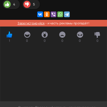
4
5
Зарегистрируйся
- и часть рекламы пропадёт!
1
0
0
0
0
0