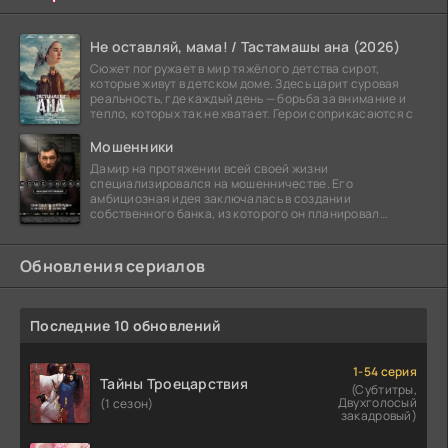
Не оставляй, мама! / Тастамашы ана (2026)
Сюжет погружает в мир тяжёлого детства сирот,
которые живут в детском доме. Здесь царит суровая
реальность, где каждый день — борьба за внимание и
тепло, которых так не хватает. Герои соприкасаются с
Мошенники
Дамир на протяжении всей своей жизни
специализировался на мошенничестве. Его
амбициозная идея заключалась в создании
собственного банка, из которого он планировал
похитить миллиарды долларов. Однако,
Обновления сериалов
Последние 10 обновлений
1-54 серия
Тайны Троецарствия
(Субтитры,
Двухголосый
(1 сезон)
закадровый)