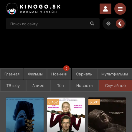
KINOGO.SK
ФИЛЬМЫ ОНЛАЙН
3
Главная
Фильмы
Новинки
Сериалы
Мультфильмы
ТВ шоу
Аниме
Топ
Новости
Случайное
6.452
6.391