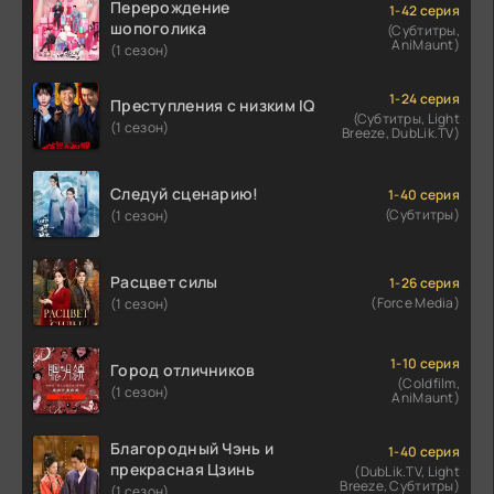
Перерождение
1-42 серия
шопоголика
(Субтитры,
AniMaunt)
(1 сезон)
1-24 серия
Преступления с низким IQ
(Субтитры, Light
(1 сезон)
Breeze, DubLik.TV)
Следуй сценарию!
1-40 серия
(Субтитры)
(1 сезон)
Расцвет силы
1-26 серия
(Force Media)
(1 сезон)
1-10 серия
Город отличников
(Coldfilm,
(1 сезон)
AniMaunt)
Благородный Чэнь и
1-40 серия
прекрасная Цзинь
(DubLik.TV, Light
Breeze, Субтитры)
(1 сезон)