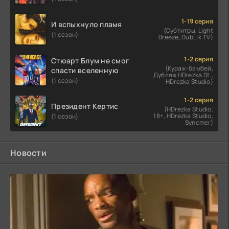
1-19 серия
И вспыхнуло пламя
(Субтитры, Light
(1 сезон)
Breeze, DubLik.TV)
1-2 серия
Стюарт Блум не смог
(Кураж-бамбей,
спасти вселенную
Дубляж HDrezka St.,
(1 сезон)
HDrezka Studio)
1-2 серия
Президент Кертис
(HDrezka Studio.
18+, HDrezka Studio,
(1 сезон)
Syncmer)
Новости