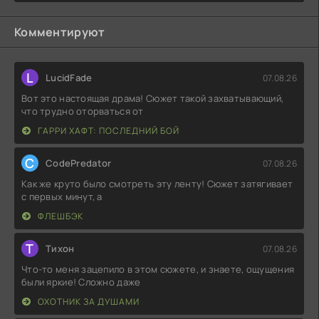
Комментируют
L
LucidFade
07.08.26
Вот это настоящая драма! Сюжет такой захватывающий,
что трудно оторваться от
ГАРРИ ХАФТ: ПОСЛЕДНИЙ БОЙ
C
CodePredator
07.08.26
Как же круто было смотреть эту ленту! Сюжет затягивает
с первых минут, а
ФЛЕШБЭК
Т
Тихон
07.08.26
Что-то меня зацепило в этом сюжете, и знаете, ощущения
были яркие! Сложно даже
ОХОТНИК ЗА ДУШАМИ