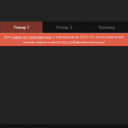
Плеер 1
Плеер 2
Трейлер
Для
зарегистрированных
и закладчиков (Ctrl+D) пользователей
новые серии и качество добавляем раньше!