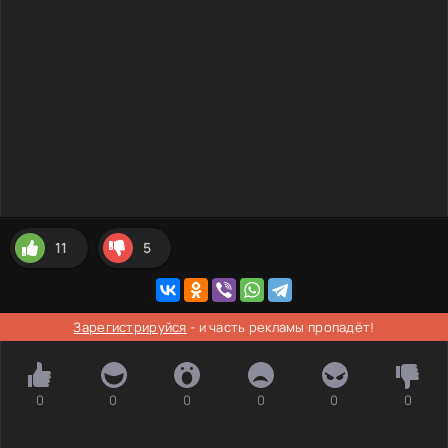
11
5
Зарегистрируйся
- и часть рекламы пропадёт!
0
0
0
0
0
0