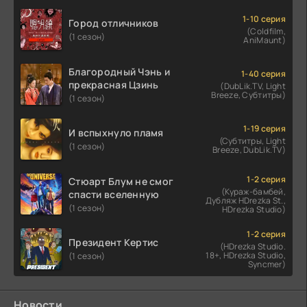
1-10 серия
Город отличников
(Coldfilm,
(1 сезон)
AniMaunt)
Благородный Чэнь и
1-40 серия
прекрасная Цзинь
(DubLik.TV, Light
Breeze, Субтитры)
(1 сезон)
1-19 серия
И вспыхнуло пламя
(Субтитры, Light
(1 сезон)
Breeze, DubLik.TV)
1-2 серия
Стюарт Блум не смог
(Кураж-бамбей,
спасти вселенную
Дубляж HDrezka St.,
(1 сезон)
HDrezka Studio)
1-2 серия
Президент Кертис
(HDrezka Studio.
18+, HDrezka Studio,
(1 сезон)
Syncmer)
Новости