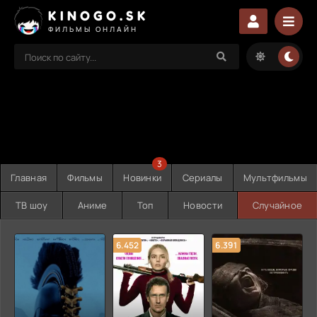
KINOGO.SK
ФИЛЬМЫ ОНЛАЙН
3
Главная
Фильмы
Новинки
Сериалы
Мультфильмы
ТВ шоу
Аниме
Топ
Новости
Случайное
6.452
6.391