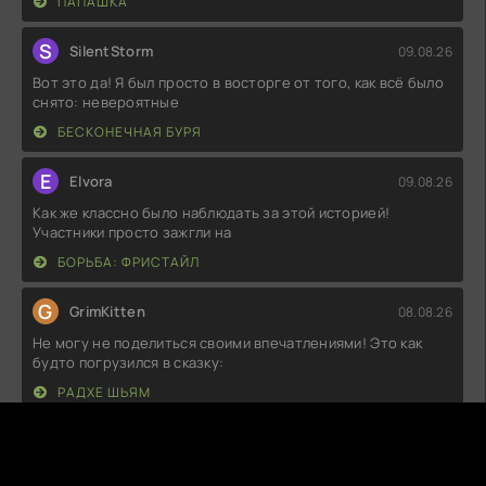
ПАПАШКА
S
SilentStorm
09.08.26
Вот это да! Я был просто в восторге от того, как всё было
снято: невероятные
БЕСКОНЕЧНАЯ БУРЯ
E
Elvora
09.08.26
Как же классно было наблюдать за этой историей!
Участники просто зажгли на
БОРЬБА: ФРИСТАЙЛ
G
GrimKitten
08.08.26
Не могу не поделиться своими впечатлениями! Это как
будто погрузился в сказку:
РАДХЕ ШЬЯМ
O
Oxyn
08.08.26
Как же здорово было увидеть эту историю на экране!