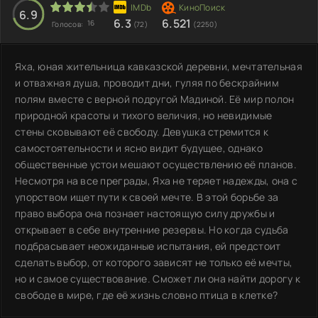
6.9
6.3
6.521
16
Голосов:
(72)
(2250)
Яха, юная жительница кавказской деревни, мечтательная
и отважная душа, проводит дни, гуляя по бескрайним
полям вместе с верной подругой Мадиной. Её мир полон
природной красоты и тихого величия, но невидимые
стены сковывают её свободу. Девушка стремится к
самостоятельности и ясно видит будущее, однако
общественные устои мешают осуществлению её планов.
Несмотря на все преграды, Яха не теряет надежды, она с
упорством ищет пути к своей мечте. В этой борьбе за
право выбора она познает настоящую силу дружбы и
открывает в себе внутренние резервы. Но когда судьба
подбрасывает неожиданные испытания, ей предстоит
сделать выбор, от которого зависят не только её мечты,
но и самое существование. Сможет ли она найти дорогу к
свободе в мире, где её жизнь словно птица в клетке?