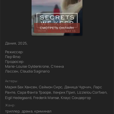
СМОТРЕТЬ ОНЛАЙН
Дания, 2025,
Режиссер:
Пер Флю
Продюсер:
Marie-Louise Gyldenkrone, Стинна
Лассен, Claudia Saginario
Актеры:
Мария Бах Хансен, Саймон Сирс, Даница Чурчич, Ларс
Ранте, Сара Фанта Траоре, Хенрик Прип, Lizzielou Corfixen,
Eigil Hedegaard, Frederik Mansø, Клаус Сондергор
Жанр:
триллер, драма, криминал