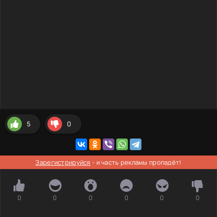
5
0
Зарегистрируйся
- и часть рекламы пропадёт!
0
0
0
0
0
0