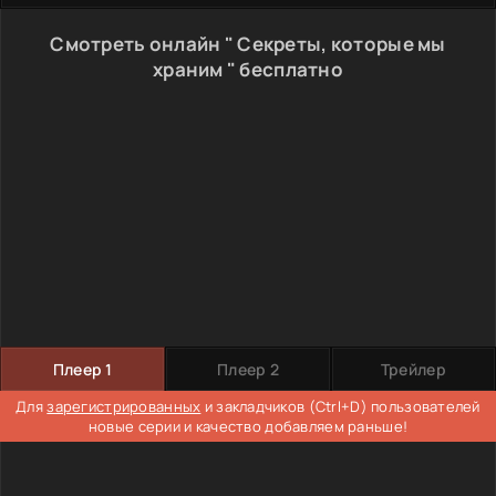
Смотреть онлайн " Секреты, которые мы
храним " бесплатно
Плеер 1
Плеер 2
Трейлер
Для
зарегистрированных
и закладчиков (Ctrl+D) пользователей
новые серии и качество добавляем раньше!