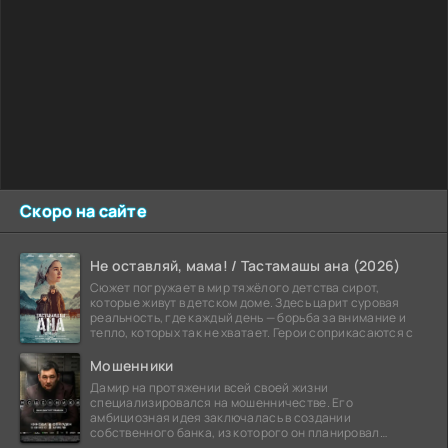
Скоро на сайте
Не оставляй, мама! / Тастамашы ана (2026)
Сюжет погружает в мир тяжёлого детства сирот,
которые живут в детском доме. Здесь царит суровая
реальность, где каждый день — борьба за внимание и
тепло, которых так не хватает. Герои соприкасаются с
Мошенники
Дамир на протяжении всей своей жизни
специализировался на мошенничестве. Его
амбициозная идея заключалась в создании
собственного банка, из которого он планировал
похитить миллиарды долларов. Однако,