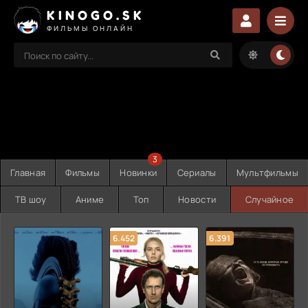
KINOGO.SK
ФИЛЬМЫ ОНЛАЙН
3
Главная
Фильмы
Новинки
Сериалы
Мультфильмы
ТВ шоу
Аниме
Топ
Новости
Случайное
6.452
6.391