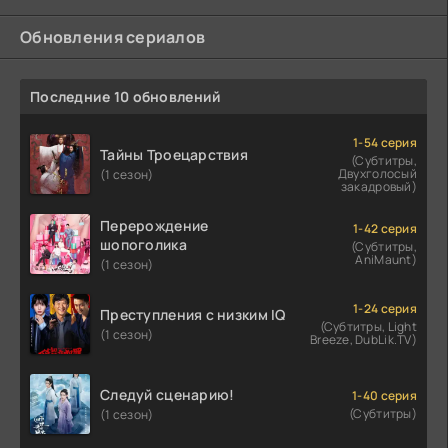
Обновления сериалов
Последние 10 обновлений
1-54 серия
Тайны Троецарствия
(Субтитры,
Двухголосый
(1 сезон)
закадровый)
Перерождение
1-42 серия
шопоголика
(Субтитры,
AniMaunt)
(1 сезон)
1-24 серия
Преступления с низким IQ
(Субтитры, Light
(1 сезон)
Breeze, DubLik.TV)
Следуй сценарию!
1-40 серия
(Субтитры)
(1 сезон)