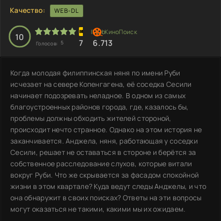
Качество:
WEB-DL
10
7
6.713
5
Голосов:
Когда молодая филиппинская няня по имени Руби
исчезает на севере Копенгагена, её соседка Сесили
начинает подозревать неладное. В одном из самых
благоустроенных районов города, где, казалось бы,
проблемы должны обходить жителей стороной,
происходит нечто странное. Однако на этом история не
заканчивается. Анджела, няня, работающая у соседки
Сесили, решает не оставаться в стороне и берётся за
собственное расследование слухов, которые витали
вокруг Руби. Что же скрывается за фасадом спокойной
жизни в этом квартале? Куда ведут следы Анджелы, и что
она обнаружит в своих поисках? Ответы на эти вопросы
могут оказаться не такими, какими мы их ожидаем.