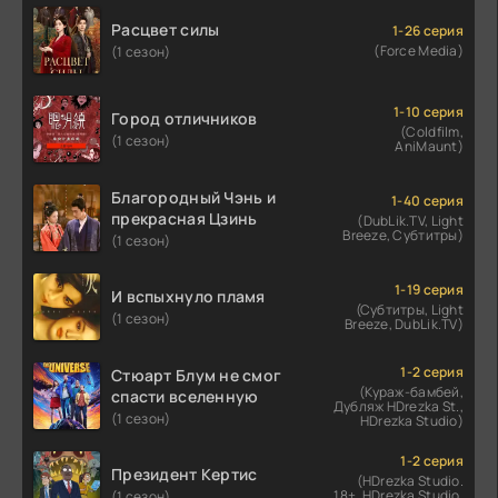
Расцвет силы
1-26 серия
(Force Media)
(1 сезон)
1-10 серия
Город отличников
(Coldfilm,
(1 сезон)
AniMaunt)
Благородный Чэнь и
1-40 серия
прекрасная Цзинь
(DubLik.TV, Light
Breeze, Субтитры)
(1 сезон)
1-19 серия
И вспыхнуло пламя
(Субтитры, Light
(1 сезон)
Breeze, DubLik.TV)
1-2 серия
Стюарт Блум не смог
(Кураж-бамбей,
спасти вселенную
Дубляж HDrezka St.,
(1 сезон)
HDrezka Studio)
1-2 серия
Президент Кертис
(HDrezka Studio.
18+, HDrezka Studio,
(1 сезон)