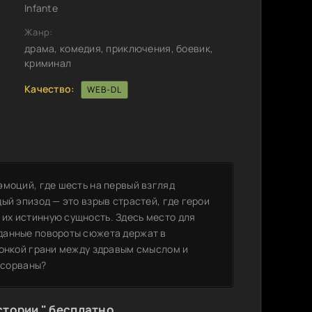
Infante
Жанр:
драма, комедия, приключения, боевик,
криминал
Качество:
WEB-DL
эмоций, где шесть на первый взгляд
ый эпизод — это взрыв страстей, где герои
их истинную сущность. Здесь место для
данные повороты сюжета держат в
тонкой грани между здравым смыслом и
 сорваны?
стории " бесплатно