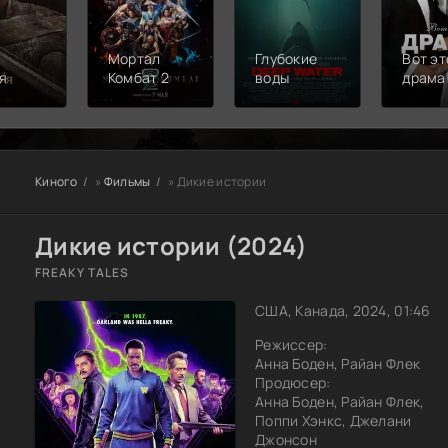
Мортал
Глубокие
Вот эт
я
Комбат 2
воды
драма
Киного
»
Фильмы
» Дикие истории
Дикие истории (2024)
FREAKY TALES
США, Канада, 2024, 01:46
Режиссер:
Анна Боден, Райан Флек
Продюсер:
Анна Боден, Райан Флек,
Поппи Хэнкс, Джелани
Джонсон