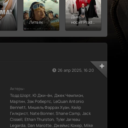
о
Дьявол
!
Литвяк
носит Prada
Верши
2
26 апр 2025, 16:20
Актеры:
Тодд Шорт, Ю Джи-ён, Джек Чемпион,
Мартин, Зак Робертс, LeQuan Antonio
Bennett, Мишель Фаррах Хуан, Кейр
Гилкрист, Nate Bonner, Shane Camp, Jack
Cissell, Ethan Thurston, Tyler Jarreau
Legarda, Dan Marotte, Джеймс Кокер, Mike