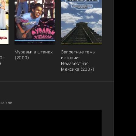
 DoMiNo
1.66 GB
3
0
т
8.31 GB
1
0
2.17 GB
0
0
oMiNo |
742.91
1
0
MB
Муравьи в штанах
Запретные темы
10.34
0:
(2000)
истории:
Tunes
11
0
GB
)
Неизвестная
Мексика (2007)
carabey |
6.19 GB
1
0
1.40 GB
2
0
eer | P,
4.32 GB
0
1
рме ❤️
 iTunes
4.02 GB
0
0
745.49
iTunes
0
1
MB
746.22