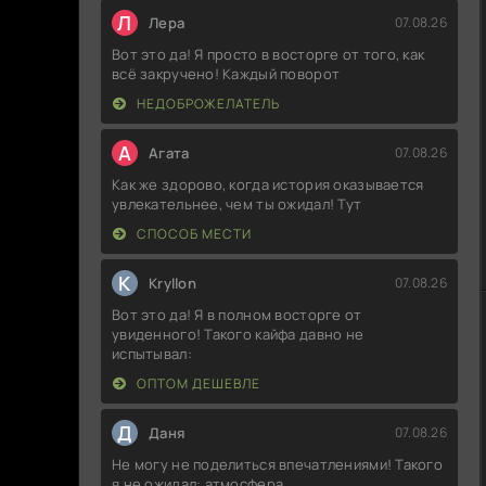
Л
Лера
07.08.26
Вот это да! Я просто в восторге от того, как
всё закручено! Каждый поворот
НЕДОБРОЖЕЛАТЕЛЬ
А
Агата
07.08.26
Как же здорово, когда история оказывается
увлекательнее, чем ты ожидал! Тут
СПОСОБ МЕСТИ
K
Kryllon
07.08.26
Вот это да! Я в полном восторге от
увиденного! Такого кайфа давно не
испытывал:
ОПТОМ ДЕШЕВЛЕ
Д
Даня
07.08.26
Не могу не поделиться впечатлениями! Такого
я не ожидал: атмосфера