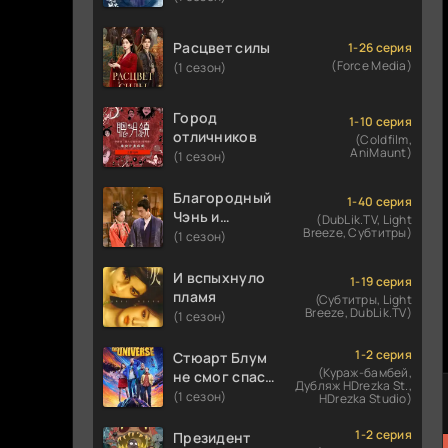
Расцвет силы
1-26 серия
(Force Media)
(1 сезон)
Город
1-10 серия
отличников
(Coldfilm,
AniMaunt)
(1 сезон)
Благородный
1-40 серия
Чэнь и
(DubLik.TV, Light
Breeze, Субтитры)
прекрасная
(1 сезон)
Цзинь
И вспыхнуло
1-19 серия
пламя
(Субтитры, Light
Breeze, DubLik.TV)
(1 сезон)
1-2 серия
Стюарт Блум
(Кураж-бамбей,
не смог спасти
Дубляж HDrezka St.,
вселенную
(1 сезон)
HDrezka Studio)
1-2 серия
Президент