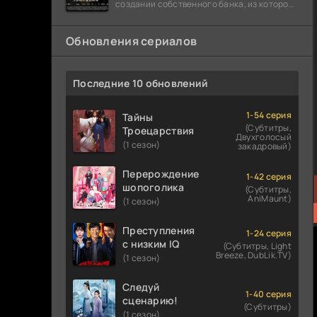
создании собственного банка, из которого
он планировал похитить миллиарды
долларов. Однако,
Обновления сериалов
Последние 10 обновлений
1-54 серия
Тайны
(Субтитры,
Троецарствия
Двухголосый
(1 сезон)
закадровый)
Перерождение
1-42 серия
шопоголика
(Субтитры,
AniMaunt)
(1 сезон)
Преступления
1-24 серия
с низким IQ
(Субтитры, Light
Breeze, DubLik.TV)
(1 сезон)
Следуй
1-40 серия
сценарию!
(Субтитры)
(1 сезон)