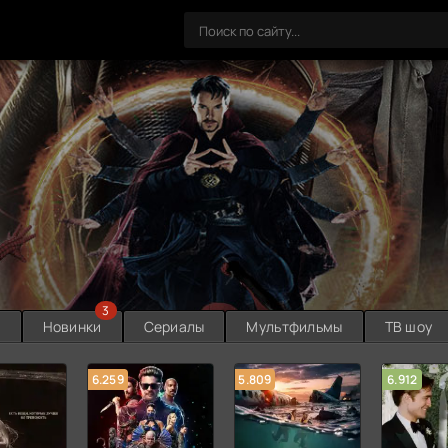
3
ы
Новинки
Сериалы
Мультфильмы
ТВ шоу
6.259
5.809
6.912