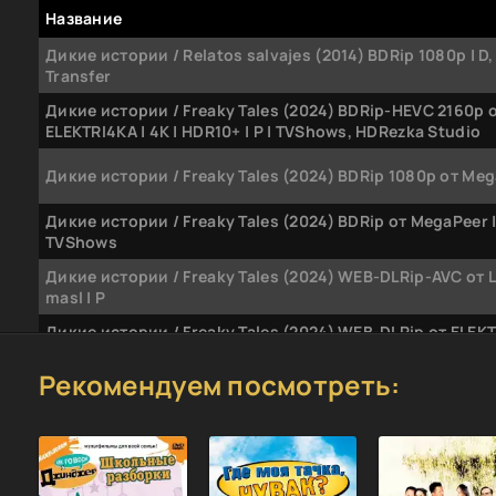
Название
Дикие истории / Relatos salvajes (2014) BDRip 1080p | D, 
Transfer
Дикие истории / Freaky Tales (2024) BDRip-HEVC 2160p 
ELEKTRI4KA | 4K | HDR10+ | P | TVShows, HDRezka Studio
Дикие истории / Freaky Tales (2024) BDRip 1080p от Meg
Дикие истории / Freaky Tales (2024) BDRip от MegaPeer | 
TVShows
Дикие истории / Freaky Tales (2024) WEB-DLRip-AVC от 
masl | P
Дикие истории / Freaky Tales (2024) WEB-DLRip от ELEKT
P | HDrezka Studio
Рекомендуем посмотреть:
Дикие истории / Freaky Tales (2024) WEB-DL 720p | P | H
Studio
Дикие истории / Freaky Tales (2024) WEB-DL 1080p от 
| P | HDRezka Studio