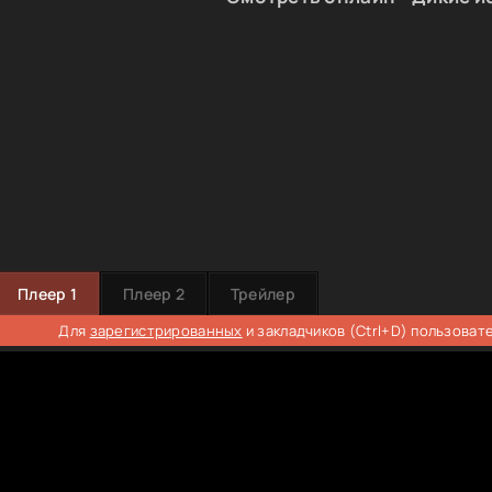
Плеер 1
Плеер 2
Трейлер
Для
зарегистрированных
и закладчиков (Ctrl+D) пользоват