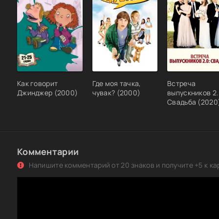
Дикие истории / Freaky Tales (2024) WEB-DLRip-AVC от
& селезень | P | HDRezka Studio
Дикие истории / Freaky Tales (2024) WEB-DLRip 1080p о
ExKinoRay | P
Дикая история / El bar (2017) BDRip-AVC | P | iTunes
Дикие истории / Relatos salvajes (2014) HDRip-AVC от D
iTunes
Как говорит
Где моя тачка,
Встреча
Джинджер (2000)
чувак? (2000)
выпускников 2.
Дикие истории / Relatos salvajes (2014) BDRip 1080p | i
Свадьба (2020
Дикие истории / Relatos salvajes (2014) BDRip 720p от S
D
Дикая история / El bar (2017) HDRip от Scarabey | iTunes
Комментарии
Дикая история / El bar (2017) BDRip 720p от k.e.n & MegaP
L1 | Line
Напишите комментарий от 20 знаков и получите +5 к ка
Дикая история / El bar (2017) BDRip 720p от ELEKTRI4KA |
Дикая история / El bar (2017) HDRip-AVC от ExKinoRay | 