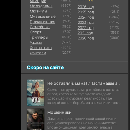
Комедии
(11012)
Мелодрамы
(6507)
2026 год
(774)
Мюзиклы
(464)
2025 год
(2811)
Музыкальные
(776)
2024 год
(2863)
Приключения
(2711)
2023 год
(3354)
Семейные
(1902)
2022 год
(4172)
Cпорт
(740)
2021 год
(3561)
Триллеры
(8716)
2020 год
(3168)
Ужасы
(5577)
Фантастика
(2648)
Фэнтези
(2277)
Скоро на сайте
Не оставляй, мама! / Тастамашы ана (2026)
Сюжет погружает в мир тяжёлого детства
сирот, которые живут в детском доме.
Здесь царит суровая реальность, где
каждый день — борьба за внимание и тепло,
которых так не хватает. Герои
соприкасаются с
Мошенники
Дамир на протяжении всей своей жизни
специализировался на мошенничестве.
Его амбициозная идея заключалась в