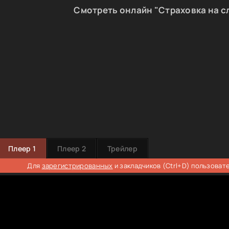
Смотреть онлайн "Страховка на с
Плеер 1
Плеер 2
Трейлер
Для
зарегистрированных
и закладчиков (Ctrl+D) пользоват