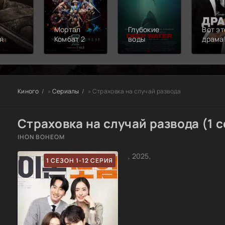
Мортал
Глубокие
Вот эт
я
Комбат 2
воды
драма
Киного
»
Сериалы
» Страховка на случай развода
Страховка на случай развода (1 с
IHON BOHEOM
, 2025,
1 СЕЗОН 1-12 СЕРИЯ