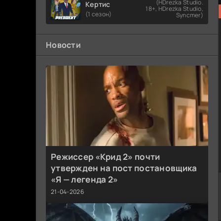
(HDrezka Studio.
Кертис
18+, HDrezka Studio,
(1 сезон)
Syncmer)
Новости
Режиссер «Крид 2» почти
утвержден на пост постановщика
«Я — легенда 2»
21-04-2026