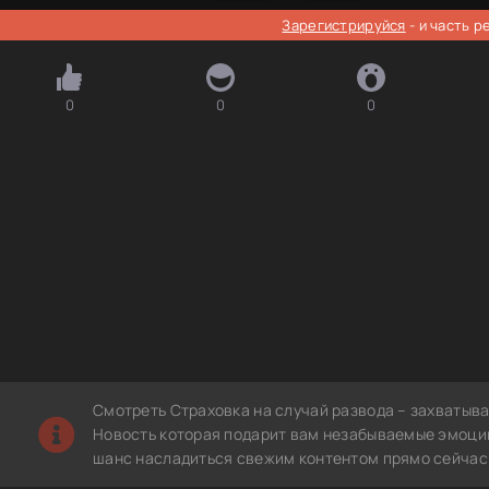
Зарегистрируйся
- и часть 
0
0
0
Смотреть Страховка на случай развода – захватыв
Новость которая подарит вам незабываемые эмоции.
шанс насладиться свежим контентом прямо сейчас 