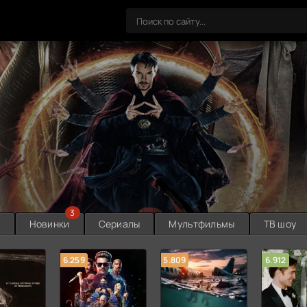
3
ы
Новинки
Сериалы
Мультфильмы
ТВ шоу
6.259
5.809
6.912