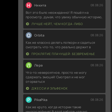
Н
Никита
08.08.26
Вот это было неожиданно! Я пошёл на
просмотр, думая, что увижу обычную историю,
ЛУЧШЕ НЕЙТ, ЧЕМ КОГДА-ЛИБО
O
Orbita
08.08.26
Как же классно делать попкорн и садиться
смотреть что-то, что реально держит в
ПРОКЛЯТИЕ ПЛАЧУЩЕЙ: БЕЗВРЕМЕНЬЕ
Л
Лера
08.08.26
Что-то невероятное, просто не могу
сдержать эмоций! Смотрел и не мог
оторваться
ДЖЕССИ И ЭЛЬФЕНОК
P
PikaPika
08.08.26
Как же круто, когда истории такие
многослойные! В этой работе удачно