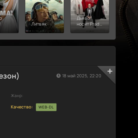
о
Дьявол
!
Литвяк
носит Prada
Верши
2
езон)
18 май 2025, 22:20
Жанр:
Качество:
WEB-DL