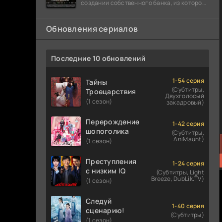
создании собственного банка, из которого
он планировал похитить миллиарды
долларов. Однако,
Обновления сериалов
Последние 10 обновлений
1-54 серия
Тайны
(Субтитры,
Троецарствия
Двухголосый
(1 сезон)
закадровый)
Перерождение
1-42 серия
шопоголика
(Субтитры,
AniMaunt)
(1 сезон)
Преступления
1-24 серия
с низким IQ
(Субтитры, Light
Breeze, DubLik.TV)
(1 сезон)
Следуй
1-40 серия
сценарию!
(Субтитры)
(1 сезон)