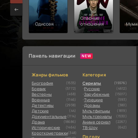
Опасные
Одиссея
отношения
Муми
Панель навигации
Жанры фильмов
Категория
Биография
(1535)
Сериалы
(15576)
Боевик
(5772)
Русские
(4612)
Вестерны
(468)
Зарубежные
(15017)
Военные
(1146)
Турецкие
(593)
Детективы
(2938)
Дорамы
(380)
Детские
(44)
Мультфильмы
(1819)
Документальные
(1114)
Мультсериалы
(1530)
Драма
(18686)
Аниме сериал
(2267)
Исторические
(1464)
ТВ-Шоу
(642)
Короткометражки
(348)
По году