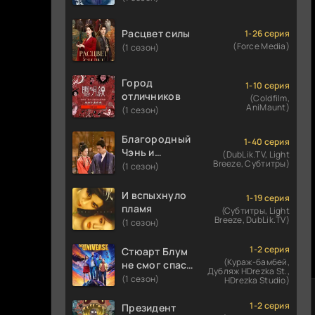
Расцвет силы
1-26 серия
(Force Media)
(1 сезон)
Город
1-10 серия
отличников
(Coldfilm,
AniMaunt)
(1 сезон)
Благородный
1-40 серия
Чэнь и
(DubLik.TV, Light
Breeze, Субтитры)
прекрасная
(1 сезон)
Цзинь
И вспыхнуло
1-19 серия
пламя
(Субтитры, Light
Breeze, DubLik.TV)
(1 сезон)
1-2 серия
Стюарт Блум
(Кураж-бамбей,
не смог спасти
Дубляж HDrezka St.,
вселенную
(1 сезон)
HDrezka Studio)
1-2 серия
Президент