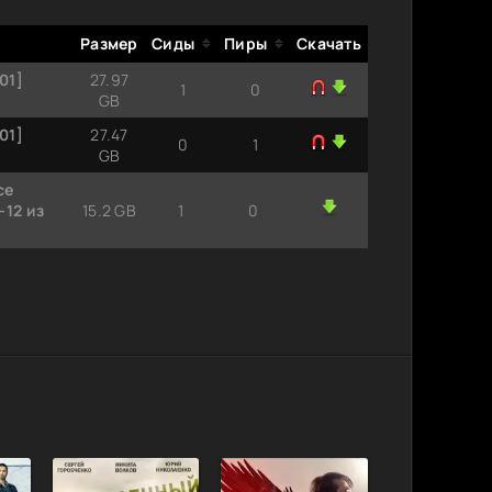
Размер
Сиды
Пиры
Скачать
01]
27.97
1
0
GB
01]
27.47
0
1
GB
ce
-12 из
15.2 GB
1
0