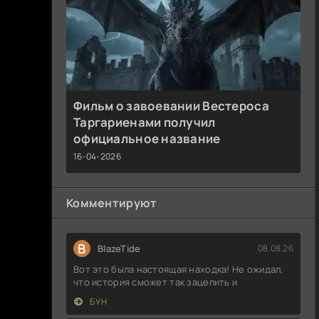
Фильм о завоевании Вестероса
Таргариенами получил
официальное название
16-04-2026
Комментируют
B
BlazeTide
08.08.26
Вот это была настоящая находка! Не ожидал,
что история сможет так зацепить и
БУН