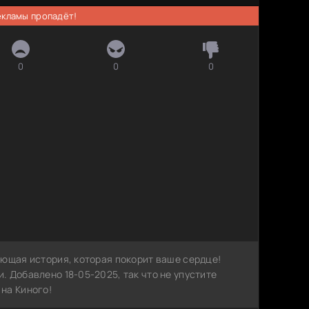
рекламы пропадёт!
0
0
0
ающая история, которая покорит ваше сердце!
 Добавлено 18-05-2025, так что не упустите
на Киного!