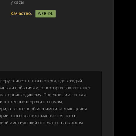
ужасы
Качество:
WEB-DL
феру таинственного отеля, где каждый
очными событиями, от которых захватывает
ным к происходящему. Приехавшим гостям
аинственные шорохи по ночам,
ри, а также необъяснимо изменяющаяся
рии этого здания выясняется, что в
свой мистический отпечаток на каждом