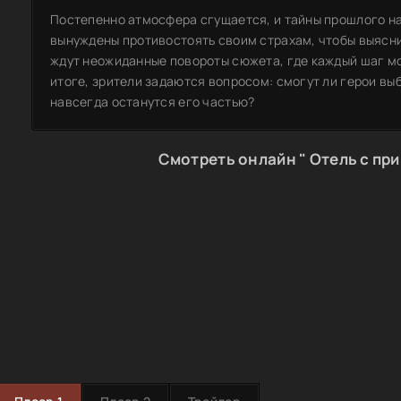
Постепенно атмосфера сгущается, и тайны прошлого н
вынуждены противостоять своим страхам, чтобы выясни
ждут неожиданные повороты сюжета, где каждый шаг м
итоге, зрители задаются вопросом: смогут ли герои выб
навсегда останутся его частью?
Смотреть онлайн " Отель с пр