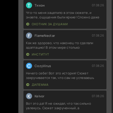
Т
Тихон
07.08.26
Что-то меня зацепило в этом сюжете, и
знаете, ощущения были яркие! Сложно даже
ОХОТНИК ЗА ДУШАМИ
F
FlameNectar
07.08.26
Как же здорово, что наконец-то сделали
адаптацию! В этом мире столько
ИНСТИТУТ
C
CozyVirus
07.08.26
Ничего себе! Вот это история! Сюжет
закручивается так, что сам не успеваешь
ДИЛЕММА
K
Kelvor
07.08.26
Вот это да! Я не ожидал, что так сильно
увлекусь. Сюжет закрученный, а