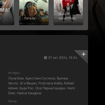
о
Дьявол
!
Литвяк
носит Prada
Верши
2
07 окт 2024, 19:34
Актеры:
Луна Мая, Кристиан Сугионо, Бьянка
Хелло, Эги Федли, Firstriana Aldila, Rafael
Adwel, Буди Рос, Осе Перматашари, Hami
Diah, Нейса Хандриа
Жанр: