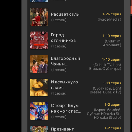
Расцвет силы
1-26 серия
(Force Media)
(1 сезон)
Город
1-10 серия
отличников
(Coldfilm,
AniMaunt)
(1 сезон)
Благородный
1-40 серия
Чэнь и
(DubLik.TV, Light
Breeze, Субтитры)
прекрасная
(1 сезон)
Цзинь
И вспыхнуло
1-19 серия
пламя
(Субтитры, Light
Breeze, DubLik.TV)
(1 сезон)
1-2 серия
Стюарт Блум
(Кураж-бамбей,
не смог спасти
Дубляж HDrezka St.,
вселенную
(1 сезон)
HDrezka Studio)
1-2 серия
Президент