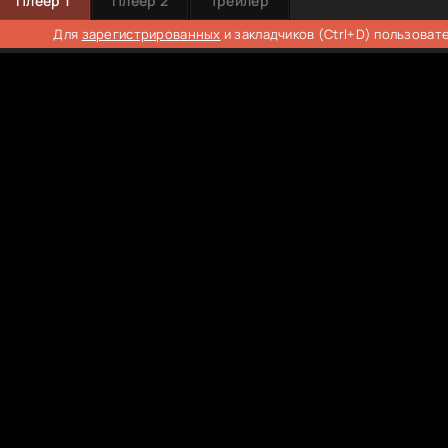
Плеер 1
Плеер 2
Трейлер
Для
зарегистрированных
и закладчиков (Ctrl+D) пользоват