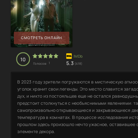
СМОТРЕТЬ ОНЛАЙН
10
5.3
1
Голосов:
(418)
В 2023 году зрители погружаются в мистическую атмос
уголок хранит свои легенды. Это место славится загад
дух, и никто из постояльцев еще не остался равнодуш
предстоит столкнуться с необъяснимыми явлениями: т
самопроизвольно открывающиеся и закрывающиеся две
температура в комнатах. В процессе исследования исто
прошлом здесь произошло нечто ужасное, оставившее 
элементе декора.