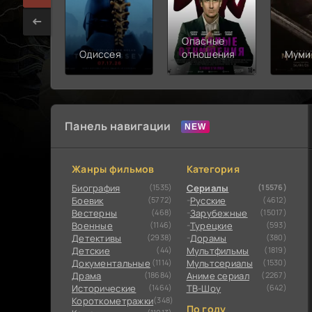
Опасные
Одиссея
отношения
Муми
Панель навигации
Жанры фильмов
Категория
Биография
(1535)
Сериалы
(15576)
Боевик
(5772)
Русские
(4612)
Вестерны
(468)
Зарубежные
(15017)
Военные
(1146)
Турецкие
(593)
Детективы
(2938)
Дорамы
(380)
Детские
(44)
Мультфильмы
(1819)
Документальные
(1114)
Мультсериалы
(1530)
Драма
(18684)
Аниме сериал
(2267)
Исторические
(1464)
ТВ-Шоу
(642)
Короткометражки
(348)
По году