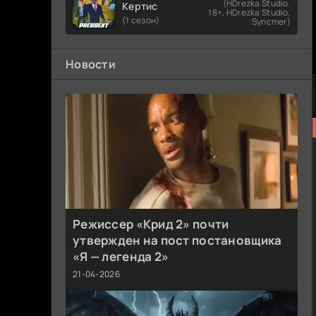
(HDrezka Studio.
Кертис
18+, HDrezka Studio,
(1 сезон)
Syncmer)
Новости
Режиссер «Крид 2» почти
утвержден на пост постановщика
«Я — легенда 2»
21-04-2026