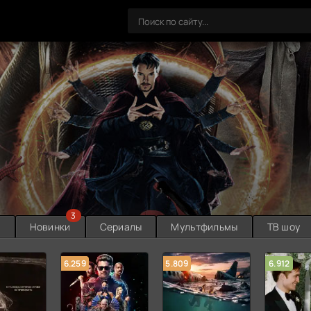
3
ы
Новинки
Сериалы
Мультфильмы
ТВ шоу
6.259
5.809
6.912