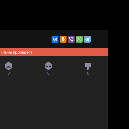
рекламы пропадёт!
0
0
0