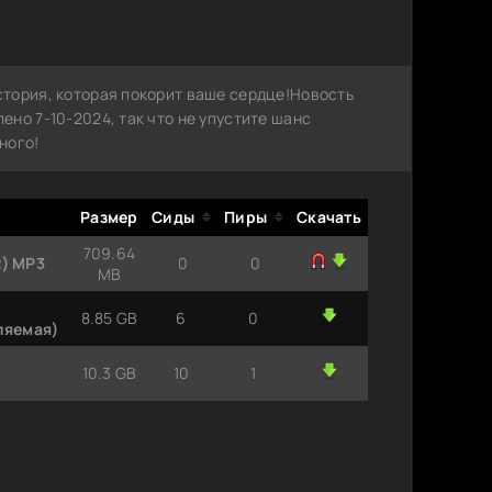
тория, которая покорит ваше сердце!Новость
но 7-10-2024, так что не упустите шанс
ного!
Размер
Сиды
Пиры
Скачать
709.64
2) MP3
0
0
MB
8.85 GB
6
0
вляемая)
10.3 GB
10
1