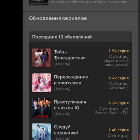
создании собственного банка, из которого
он планировал похитить миллиарды
долларов. Однако,
Обновления сериалов
Последние 10 обновлений
1-54 серия
Тайны
(Субтитры,
Троецарствия
Двухголосый
(1 сезон)
закадровый)
Перерождение
1-42 серия
шопоголика
(Субтитры,
AniMaunt)
(1 сезон)
Преступления
1-24 серия
с низким IQ
(Субтитры, Light
Breeze, DubLik.TV)
(1 сезон)
Следуй
1-40 серия
сценарию!
(Субтитры)
(1 сезон)