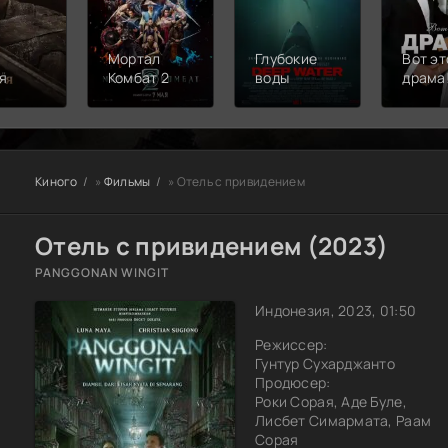
Мортал
Глубокие
Вот эт
я
Комбат 2
воды
драма
Киного
»
Фильмы
» Отель с привидением
Отель с привидением (2023)
PANGGONAN WINGIT
Индонезия, 2023, 01:50
Режиссер:
Гунтур Сухарджанто
Продюсер:
Роки Сорая, Аде Буле,
Лисбет Симармата, Раам
Сорая