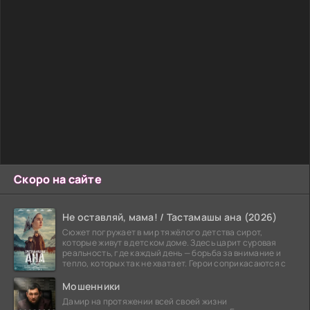
Скоро на сайте
Не оставляй, мама! / Тастамашы ана (2026)
Сюжет погружает в мир тяжёлого детства сирот,
которые живут в детском доме. Здесь царит суровая
реальность, где каждый день — борьба за внимание и
тепло, которых так не хватает. Герои соприкасаются с
Мошенники
Дамир на протяжении всей своей жизни