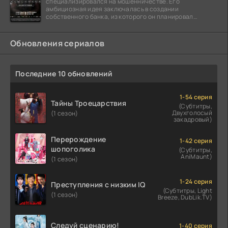
специализировался на мошенничестве. Его
амбициозная идея заключалась в создании
собственного банка, из которого он планировал
похитить миллиарды долларов. Однако,
Обновления сериалов
Последние 10 обновлений
1-54 серия
Тайны Троецарствия
(Субтитры,
Двухголосый
(1 сезон)
закадровый)
Перерождение
1-42 серия
шопоголика
(Субтитры,
AniMaunt)
(1 сезон)
1-24 серия
Преступления с низким IQ
(Субтитры, Light
(1 сезон)
Breeze, DubLik.TV)
Следуй сценарию!
1-40 серия