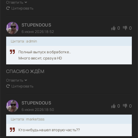
Ответить
Цитировать
STUPENDOUS
0
0
6 июня 2026 18:52
Цитата: admin
Полный выпуск в обработке..
Много весит, сразу в HD
СПАСИБО ЖДЁМ
Ответить
Цитировать
STUPENDOUS
0
0
6 июня 2026 18:50
Цитата: marketsss
Кто нибудь нашел вторую часть??