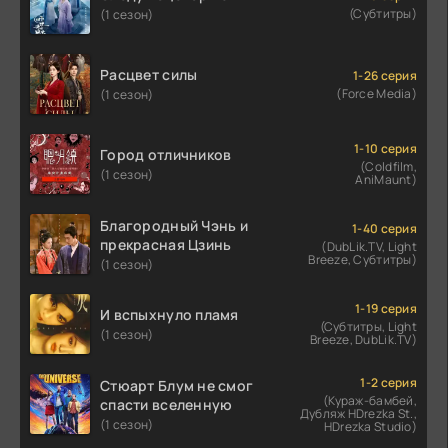
(Субтитры)
(1 сезон)
Расцвет силы
1-26 серия
(Force Media)
(1 сезон)
1-10 серия
Город отличников
(Coldfilm,
(1 сезон)
AniMaunt)
Благородный Чэнь и
1-40 серия
прекрасная Цзинь
(DubLik.TV, Light
Breeze, Субтитры)
(1 сезон)
1-19 серия
И вспыхнуло пламя
(Субтитры, Light
(1 сезон)
Breeze, DubLik.TV)
1-2 серия
Стюарт Блум не смог
(Кураж-бамбей,
спасти вселенную
Дубляж HDrezka St.,
(1 сезон)
HDrezka Studio)