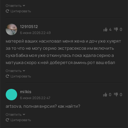
Ответить
Цитировать
12910512
4
0
6 июня 2026 22:49
матерей ваших насиловал меня жена и доч уже хуярят
за то что не могу серию экстрасексов им включить
сука бабка моя уже откинулась пока ждала серию а
матушка скоро к ней доберется аминь рот ваш ебал
Ответить
Цитировать
milkis
0
0
6 июня 2026 22:47
artsova, полная внрсия? как найти?
Ответить
Цитировать