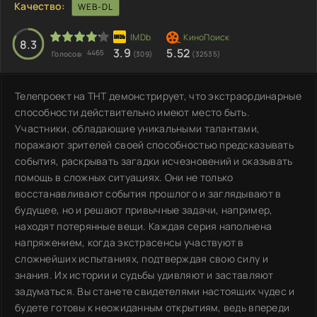
Качество:
WEB-DL
8.3
3.9
5.52
4465
Голосов:
(309)
(32535)
Телепроект на ТНТ демонстрирует, что экстраординарные
способности действительно имеют место быть.
Участники, обладающие уникальными талантами,
поражают зрителей своей способностью предсказывать
события, раскрывать загадки исчезновений и оказывать
помощь в сложных ситуациях. Они не только
восстанавливают события прошлого и заглядывают в
будущее, но и решают привычные задачи, например,
находят потерянные вещи. Каждая серия наполнена
напряжением, когда экстрасенсы участвуют в
сложнейших испытаниях, подтверждая свою силу и
знания. Их истории и судьбы удивляют и заставляют
задуматься. Вы станете свидетелями настоящих чудес и
будете готовы к неожиданным открытиям, ведь впереди