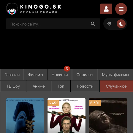
KINOGO.SK
ФИЛЬМЫ ОНЛАЙН
3
Главная
Фильмы
Новинки
Сериалы
Мультфильмы
ТВ шоу
Аниме
Топ
Новости
Случайное
6.452
6.391