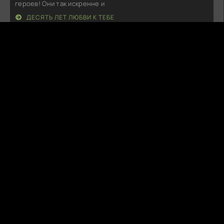
героев! Они так искренне и
ДЕСЯТЬ ЛЕТ ЛЮБВИ К ТЕБЕ
P
PastelCrypt
09.08.26
Как же я кайфанул! Атмосфера такая классная, что даже
захотелось взять рюкзак и
ТУРИСТЫ