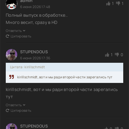
admin
1
1
6 июня 2026 17:48
Полный выпуск в обработке..
Много весит, сразу в HD
Ответить
Цитировать
STUPENDOUS
1
0
6 июня 2026 17:36
Цитата: kirillschmidt
kirillschmidt, вот и мы ради второй части зарегались тут
kirillschmidt, вот и мы ради второй части зарегались
тут
Ответить
Цитировать
STUPENDOUS
0
0