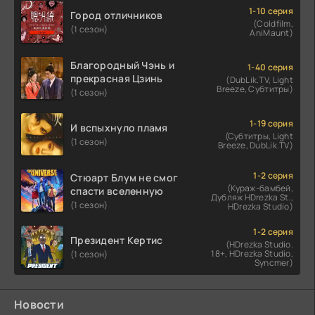
1-10 серия
Город отличников
(Coldfilm,
(1 сезон)
AniMaunt)
Благородный Чэнь и
1-40 серия
прекрасная Цзинь
(DubLik.TV, Light
Breeze, Субтитры)
(1 сезон)
1-19 серия
И вспыхнуло пламя
(Субтитры, Light
(1 сезон)
Breeze, DubLik.TV)
1-2 серия
Стюарт Блум не смог
(Кураж-бамбей,
спасти вселенную
Дубляж HDrezka St.,
(1 сезон)
HDrezka Studio)
1-2 серия
Президент Кертис
(HDrezka Studio.
18+, HDrezka Studio,
(1 сезон)
Syncmer)
Новости