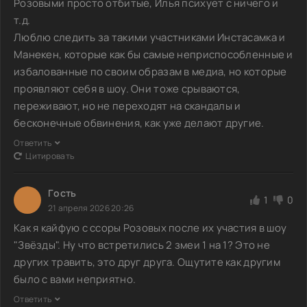
Розовыми просто отбитые, Илья психует с ничего и
т.д.
Люблю следить за такими участниками Инстасамка и
Манекен, которые как бы самые неприспособленные и
избалованные по своим образам в медиа, но которые
проявляют себя в шоу. Они тоже срываются,
переживают, но не переходят на скандалы и
бесконечные обвинения, как уже делают другие.
Ответить
Цитировать
Гoсть
1
0
21 апреля 2026 20:26
Как я кайфую с ссоры Розовых после их участия в шоу
"Звёзды". Ну что встретились 2 змеи 1 на 1? Это не
других травить, это друг друга. Ощутите как другим
было с вами неприятно.
Ответить