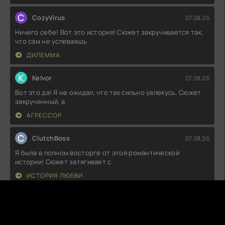
C
CozyVirus
07.08.26
Ничего себе! Вот это история! Сюжет закручивается так,
что сам не успеваешь
ДИЛЕММА
K
Kelvor
07.08.26
Вот это да! Я не ожидал, что так сильно увлекусь. Сюжет
закрученный, а
АГРЕССОР
C
ClutchBoss
07.08.26
Я была в полном восторге от этой романтической
истории! Сюжет затягивает с
ИСТОРИЯ ЛЮБВИ
N
Nimbloo
07.08.26
Ну, что тут сказать, я ожидал большего. Сюжет местами
казался затянутым, а