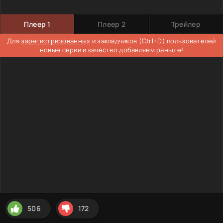
Плеер 1
Плеер 2
Трейлер
Для
зарегистрированных
и закладчиков (Ctrl+D) пользователей
новые серии и качество добавляем раньше!
506
172