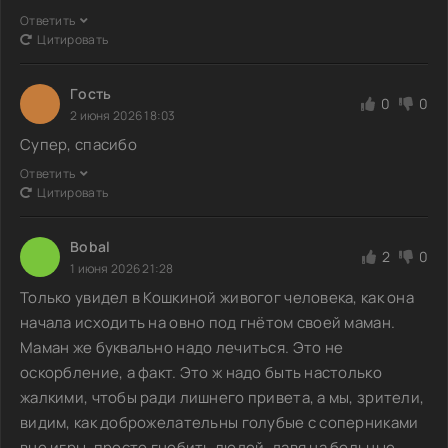
Ответить
Цитировать
Гoсть
0
0
2 июня 2026 18:03
Супер, спасибо
Ответить
Цитировать
Bobal
2
0
1 июня 2026 21:28
Только увидел в Кошкиной живогог человека, как она
начала исходить на овно под гнётом своей маман.
Маман же буквально надо лечиться. Это не
оскорбление, а факт. Это ж надо быть настолько
жалкими, чтобы ради лишнего привета, а мы, зрители,
видим, как доброжелательны голубые с соперниками
вне игры, просто гнобить людей, давя на больные