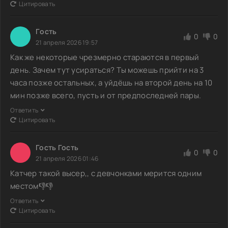
Цитировать
Гoсть
0
0
21 апреля 2026 19:57
Как же некоторые чрезмерно стараются в первый
день. Зачем тут усираться? Ты можешь прийти на 3
часа позже остальных, а уйдёшь на второй день на 10
мин позже всего, пусть и от предпоследней пары.
Ответить
Цитировать
Гость Гость
0
0
21 апреля 2026 01:46
Катчер такой высер,, с девчонками мерится одним
местом👎👎
Ответить
Цитировать