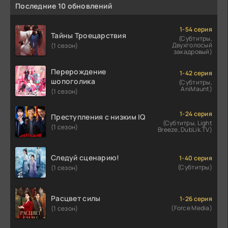
Последние 10 обновлений
1-54 серия
Тайны Троецарствия
(Субтитры,
Двухголосый
(1 сезон)
закадровый)
Перерождение
1-42 серия
шопоголика
(Субтитры,
AniMaunt)
(1 сезон)
1-24 серия
Преступления с низким IQ
(Субтитры, Light
(1 сезон)
Breeze, DubLik.TV)
Следуй сценарию!
1-40 серия
(Субтитры)
(1 сезон)
Расцвет силы
1-26 серия
(Force Media)
(1 сезон)