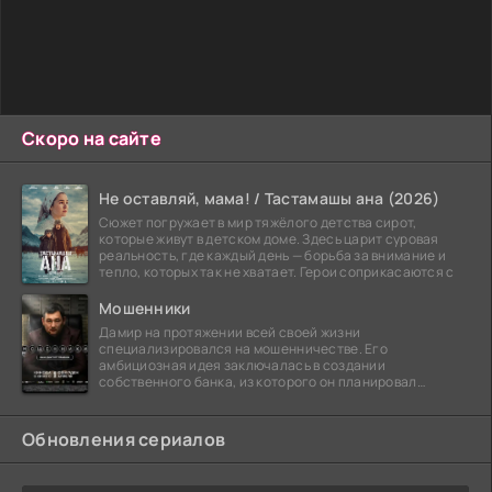
Скоро на сайте
Не оставляй, мама! / Тастамашы ана (2026)
Сюжет погружает в мир тяжёлого детства сирот,
которые живут в детском доме. Здесь царит суровая
реальность, где каждый день — борьба за внимание и
тепло, которых так не хватает. Герои соприкасаются с
Мошенники
Дамир на протяжении всей своей жизни
специализировался на мошенничестве. Его
амбициозная идея заключалась в создании
собственного банка, из которого он планировал
похитить миллиарды долларов. Однако,
Обновления сериалов