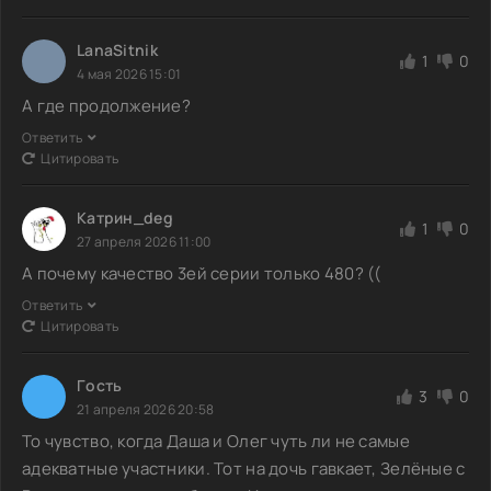
LanaSitnik
1
0
4 мая 2026 15:01
А где продолжение?
Ответить
Цитировать
Катрин_deg
1
0
27 апреля 2026 11:00
А почему качество 3ей серии только 480? ((
Ответить
Цитировать
Гoсть
3
0
21 апреля 2026 20:58
То чувство, когда Даша и Олег чуть ли не самые
адекватные участники. Тот на дочь гавкает, Зелёные с