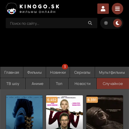
KINOGO.SK
ФИЛЬМЫ ОНЛАЙН
3
Главная
Фильмы
Новинки
Сериалы
Мультфильмы
ТВ шоу
Аниме
Топ
Новости
Случайное
6.452
6.391