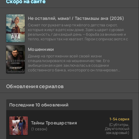
Скоро на сайте
Не оставляй, мама! / Тастамашы ана (2026)
Сюжет погружает в мир тяжёлого детства сирот,
которые живут в детском доме. Здесь царит суровая
реальность, где каждый день — борьба за внимание и
тепло, которых так не хватает. Герои соприкасаются с
Мошенники
Дамир на протяжении всей своей жизни
специализировался на мошенничестве. Его
амбициозная идея заключалась в создании
собственного банка, из которого он планировал
похитить миллиарды долларов. Однако,
Обновления сериалов
Последние 10 обновлений
1-54 серия
Тайны Троецарствия
(Субтитры,
Двухголосый
(1 сезон)
закадровый)