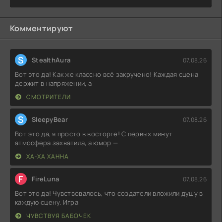
Комментируют
S
StealthAura
07.08.26
Вот это да! Как же классно всё закручено! Каждая сцена
держит в напряжении, а
СМОТРИТЕЛИ
S
SleepyBear
07.08.26
Вот это да, я просто в восторге! С первых минут
атмосфера захватила, а юмор —
ХА-ХА ХАННА
F
FireLuna
07.08.26
Вот это да! Чувствовалось, что создатели вложили душу в
каждую сцену. Игра
ЧУВСТВУЯ БАБОЧЕК