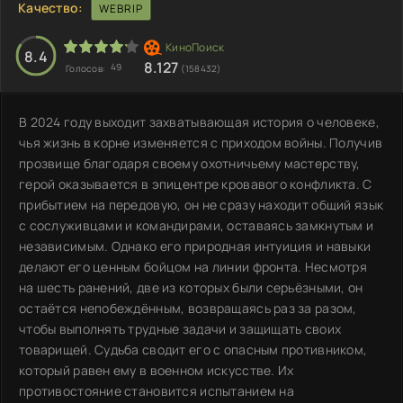
Качество:
WEBRIP
8.4
8.127
49
Голосов:
(158432)
В 2024 году выходит захватывающая история о человеке,
чья жизнь в корне изменяется с приходом войны. Получив
прозвище благодаря своему охотничьему мастерству,
герой оказывается в эпицентре кровавого конфликта. С
прибытием на передовую, он не сразу находит общий язык
с сослуживцами и командирами, оставаясь замкнутым и
независимым. Однако его природная интуиция и навыки
делают его ценным бойцом на линии фронта. Несмотря
на шесть ранений, две из которых были серьёзными, он
остаётся непобеждённым, возвращаясь раз за разом,
чтобы выполнять трудные задачи и защищать своих
товарищей. Судьба сводит его с опасным противником,
который равен ему в военном искусстве. Их
противостояние становится испытанием на