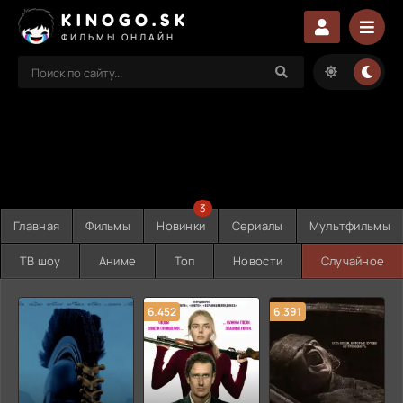
KINOGO.SK
ФИЛЬМЫ ОНЛАЙН
3
Главная
Фильмы
Новинки
Сериалы
Мультфильмы
ТВ шоу
Аниме
Топ
Новости
Случайное
6.452
6.391