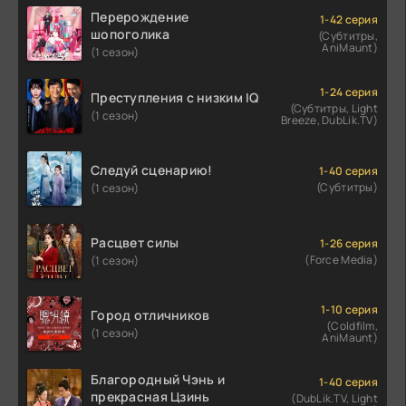
Перерождение
1-42 серия
шопоголика
(Субтитры,
AniMaunt)
(1 сезон)
1-24 серия
Преступления с низким IQ
(Субтитры, Light
(1 сезон)
Breeze, DubLik.TV)
Следуй сценарию!
1-40 серия
(Субтитры)
(1 сезон)
Расцвет силы
1-26 серия
(Force Media)
(1 сезон)
1-10 серия
Город отличников
(Coldfilm,
(1 сезон)
AniMaunt)
Благородный Чэнь и
1-40 серия
прекрасная Цзинь
(DubLik.TV, Light