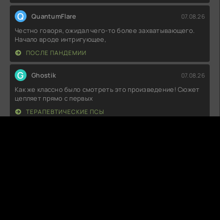
Q
QuantumFlare
07.08.26
Честно говоря, ожидал чего-то более захватывающего.
Начало вроде интригующее,
ПОСЛЕ ПАНДЕМИИ
G
Ghostik
07.08.26
Как же классно было смотреть это произведение! Сюжет
цепляет прямо с первых
ТЕРАПЕВТИЧЕСКИЕ ПСЫ
D
DustHarbor
07.08.26
Ну что сказать, атмосфера жуткая, прямо как надо для
любителей хоррора! Звуки,
ЗАКЛЯТЬЕ. ТАИНСТВЕННЫЙ ДОМ