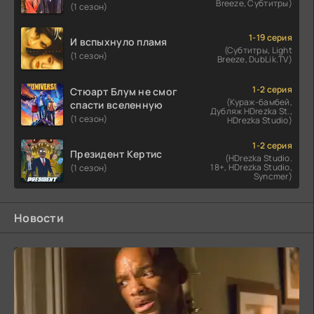
Breeze, Субтитры)
(1 сезон)
1-19 серия
И вспыхнуло пламя
(Субтитры, Light
(1 сезон)
Breeze, DubLik.TV)
1-2 серия
Стюарт Блум не смог
(Кураж-бамбей,
спасти вселенную
Дубляж HDrezka St.,
(1 сезон)
HDrezka Studio)
1-2 серия
Президент Кертис
(HDrezka Studio.
18+, HDrezka Studio,
(1 сезон)
Syncmer)
Новости