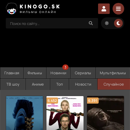
KINOGO.SK
ФИЛЬМЫ ОНЛАЙН
3
Главная
Фильмы
Новинки
Сериалы
Мультфильмы
ТВ шоу
Аниме
Топ
Новости
Случайное
6.452
6.391