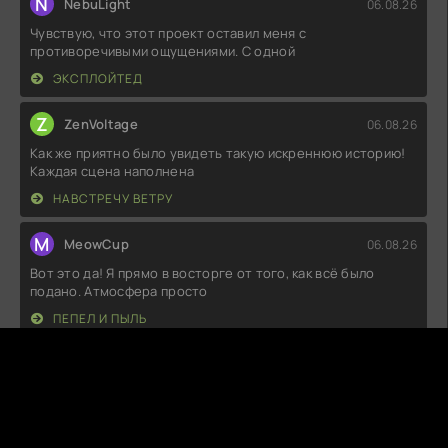
N
NebuLight
06.08.26
Чувствую, что этот проект оставил меня с
противоречивыми ощущениями. С одной
ЭКСПЛОЙТЕД
Z
ZenVoltage
06.08.26
Как же приятно было увидеть такую искреннюю историю!
Каждая сцена наполнена
НАВСТРЕЧУ ВЕТРУ
M
MeowCup
06.08.26
Вот это да! Я прямо в восторге от того, как всё было
подано. Атмосфера просто
ПЕПЕЛ И ПЫЛЬ
S
SnuggleFox
06.08.26
Ну, это было просто бомбически! Я не ожидал, что такая
история сможет так
АКУЛА БЫК