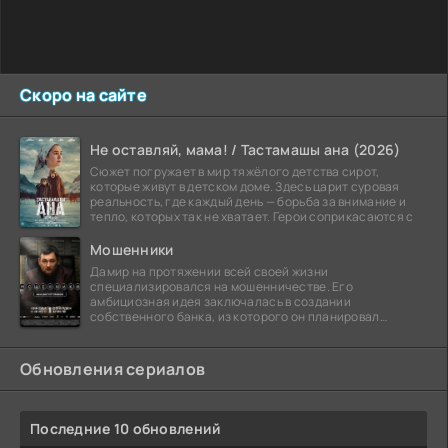
Скоро на сайте
Не оставляй, мама! / Тастамашы ана (2026)
Сюжет погружает в мир тяжёлого детства сирот,
которые живут в детском доме. Здесь царит суровая
реальность, где каждый день — борьба за внимание и
тепло, которых так не хватает. Герои соприкасаются с
Мошенники
Дамир на протяжении всей своей жизни
специализировался на мошенничестве. Его
амбициозная идея заключалась в создании
собственного банка, из которого он планировал
похитить миллиарды долларов. Однако,
Обновления сериалов
Последние 10 обновлений