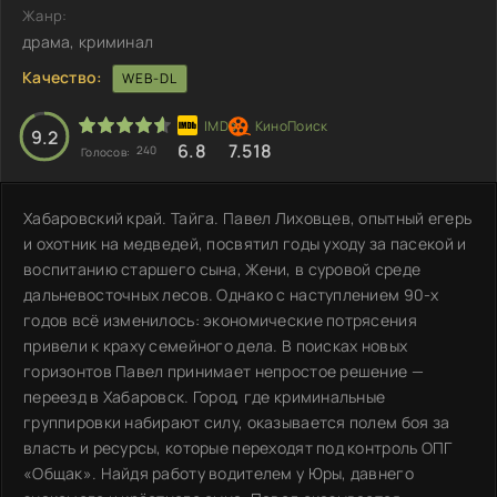
Жанр:
драма, криминал
Качество:
WEB-DL
9.2
6.8
7.518
240
Голосов:
Хабаровский край. Тайга. Павел Лиховцев, опытный егерь
и охотник на медведей, посвятил годы уходу за пасекой и
воспитанию старшего сына, Жени, в суровой среде
дальневосточных лесов. Однако с наступлением 90-х
годов всё изменилось: экономические потрясения
привели к краху семейного дела. В поисках новых
горизонтов Павел принимает непростое решение —
переезд в Хабаровск. Город, где криминальные
группировки набирают силу, оказывается полем боя за
власть и ресурсы, которые переходят под контроль ОПГ
«Общак». Найдя работу водителем у Юры, давнего