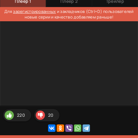
Плеер 1
Плеер 2
Трейлер
Для
зарегистрированных
и закладчиков (Ctrl+D) пользователей
новые серии и качество добавляем раньше!
220
20