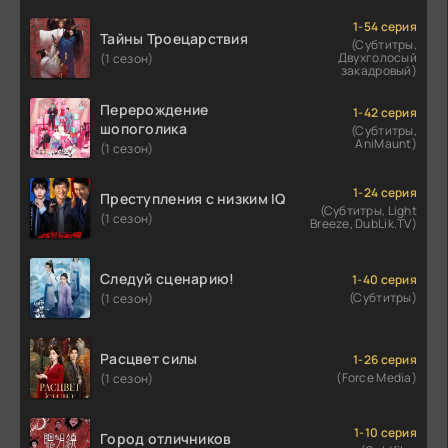
1-54 серия
Тайны Троецарствия
(Субтитры,
Двухголосый
(1 сезон)
закадровый)
Перерождение
1-42 серия
шопоголика
(Субтитры,
AniMaunt)
(1 сезон)
1-24 серия
Преступления с низким IQ
(Субтитры, Light
(1 сезон)
Breeze, DubLik.TV)
Следуй сценарию!
1-40 серия
(Субтитры)
(1 сезон)
Расцвет силы
1-26 серия
(Force Media)
(1 сезон)
1-10 серия
Город отличников