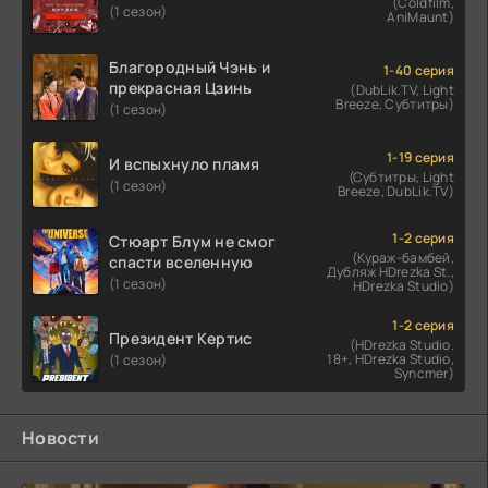
(Coldfilm,
(1 сезон)
AniMaunt)
Благородный Чэнь и
1-40 серия
прекрасная Цзинь
(DubLik.TV, Light
Breeze, Субтитры)
(1 сезон)
1-19 серия
И вспыхнуло пламя
(Субтитры, Light
(1 сезон)
Breeze, DubLik.TV)
1-2 серия
Стюарт Блум не смог
(Кураж-бамбей,
спасти вселенную
Дубляж HDrezka St.,
(1 сезон)
HDrezka Studio)
1-2 серия
Президент Кертис
(HDrezka Studio.
18+, HDrezka Studio,
(1 сезон)
Syncmer)
Новости