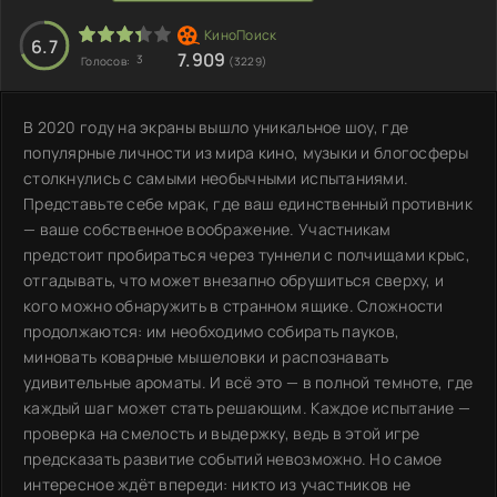
6.7
7.909
3
Голосов:
(3229)
В 2020 году на экраны вышло уникальное шоу, где
популярные личности из мира кино, музыки и блогосферы
столкнулись с самыми необычными испытаниями.
Представьте себе мрак, где ваш единственный противник
— ваше собственное воображение. Участникам
предстоит пробираться через туннели с полчищами крыс,
отгадывать, что может внезапно обрушиться сверху, и
кого можно обнаружить в странном ящике. Сложности
продолжаются: им необходимо собирать пауков,
миновать коварные мышеловки и распознавать
удивительные ароматы. И всё это — в полной темноте, где
каждый шаг может стать решающим. Каждое испытание —
проверка на смелость и выдержку, ведь в этой игре
предсказать развитие событий невозможно. Но самое
интересное ждёт впереди: никто из участников не