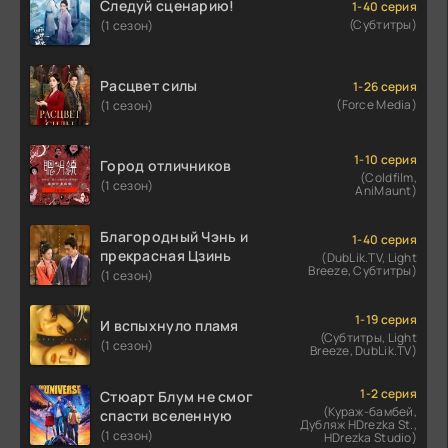
Следуй сценарию!
1-40 серия
(Субтитры)
(1 сезон)
Расцвет силы
1-26 серия
(Force Media)
(1 сезон)
1-10 серия
Город отличников
(Coldfilm,
(1 сезон)
AniMaunt)
Благородный Чэнь и
1-40 серия
прекрасная Цзинь
(DubLik.TV, Light
Breeze, Субтитры)
(1 сезон)
1-19 серия
И вспыхнуло пламя
(Субтитры, Light
(1 сезон)
Breeze, DubLik.TV)
1-2 серия
Стюарт Блум не смог
(Кураж-бамбей,
спасти вселенную
Дубляж HDrezka St.,
(1 сезон)
HDrezka Studio)