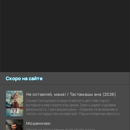
Скоро на сайте
Не оставляй, мама! / Тастамашы ана (2026)
Сюжет погружает в мир тяжёлого детства сирот,
которые живут в детском доме. Здесь царит суровая
реальность, где каждый день — борьба за внимание и
тепло, которых так не хватает. Герои соприкасаются с
Мошенники
Дамир на протяжении всей своей жизни