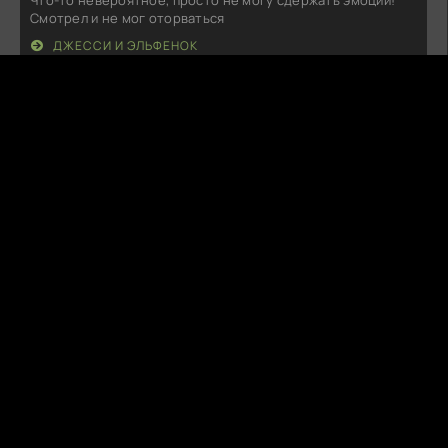
Что-то невероятное, просто не могу сдержать эмоций!
Смотрел и не мог оторваться
ДЖЕССИ И ЭЛЬФЕНОК
P
PikaPika
08.08.26
Как же круто, когда истории такие многослойные! В этой
работе удачно
ПРОСТИ НАМ ГРЕХИ НАШИ