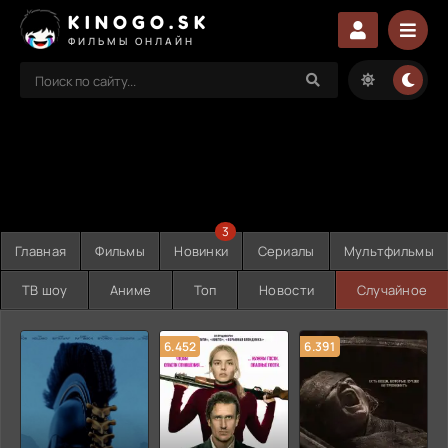
KINOGO.SK
ФИЛЬМЫ ОНЛАЙН
3
Главная
Фильмы
Новинки
Сериалы
Мультфильмы
ТВ шоу
Аниме
Топ
Новости
Случайное
6.452
6.391