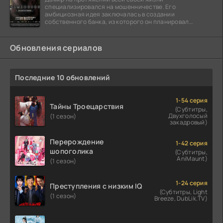
специализировался на мошенничестве. Его
амбициозная идея заключалась в создании
собственного банка, из которого он планировал
похитить миллиарды долларов. Однако,
Обновления сериалов
Последние 10 обновлений
1-54 серия
Тайны Троецарствия
(Субтитры,
Двухголосый
(1 сезон)
закадровый)
Перерождение
1-42 серия
шопоголика
(Субтитры,
AniMaunt)
(1 сезон)
1-24 серия
Преступления с низким IQ
(Субтитры, Light
(1 сезон)
Breeze, DubLik.TV)