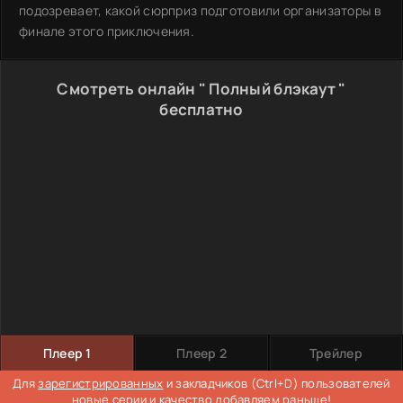
подозревает, какой сюрприз подготовили организаторы в
финале этого приключения.
Смотреть онлайн " Полный блэкаут "
бесплатно
Плеер 1
Плеер 2
Трейлер
Для
зарегистрированных
и закладчиков (Ctrl+D) пользователей
новые серии и качество добавляем раньше!