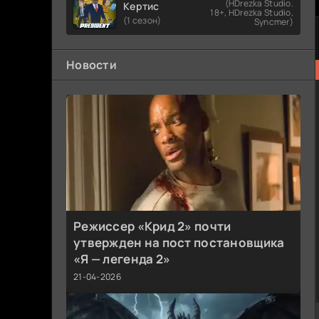
(HDrezka Studio.
Кертис
18+, HDrezka Studio,
(1 сезон)
Syncmer)
Новости
Режиссер «Крид 2» почти
утвержден на пост постановщика
«Я — легенда 2»
21-04-2026