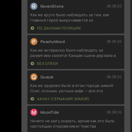
R
RavenStone
08.08.26
Как же круто было наблюдать за тем, как
главный герой выкручивается из
ПО ДАННЫМ ПОЛИЦИИ
P
PeachyMood
08.08.26
Как же интересно было наблюдать за
развитием сюжета! Каждая сцена держала в
БЕЗ ОПЕКИ
Q
Quazar
08.08.26
Как же здорово было в этом городе зимой!
Снег, огоньки, уютные кафе — все это
ХАНАУ (ГЕРМАНИЯ ЗИМОЙ)
M
MoonTide
08.08.26
Ничего не могу сказать, кроме как это было
настоящим откровением! Чувства