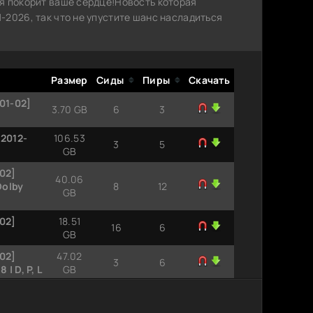
я покорит ваше сердце!Новость которая
-2026, так что не упустите шанс насладиться
Размер
Сиды
Пиры
Скачать
S01-02]
3.70 GB
6
3
(2012-
106.53
3
5
GB
S02]
40.06
Dolby
8
12
GB
S02]
18.51
16
6
GB
S02]
47.02
3
6
| D, P, L
GB
S02]
25.47
0
3
GB