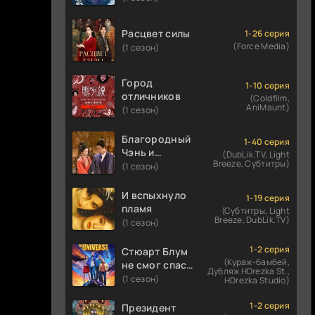
Расцвет силы
1-26 серия
(Force Media)
(1 сезон)
Город
1-10 серия
отличников
(Coldfilm,
AniMaunt)
(1 сезон)
Благородный
1-40 серия
Чэнь и
(DubLik.TV, Light
Breeze, Субтитры)
прекрасная
(1 сезон)
Цзинь
И вспыхнуло
1-19 серия
пламя
(Субтитры, Light
Breeze, DubLik.TV)
(1 сезон)
1-2 серия
Стюарт Блум
(Кураж-бамбей,
не смог спасти
Дубляж HDrezka St.,
вселенную
(1 сезон)
HDrezka Studio)
1-2 серия
Президент