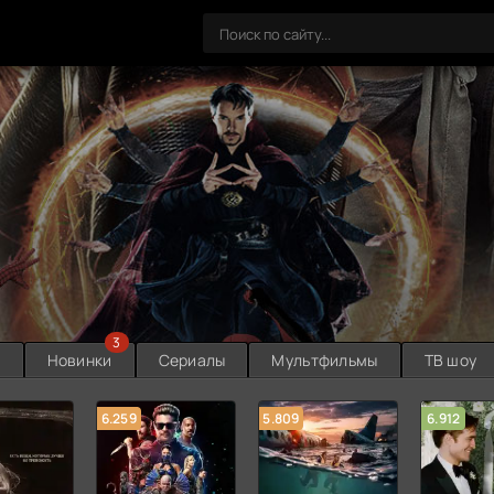
3
ы
Новинки
Сериалы
Мультфильмы
ТВ шоу
6.259
5.809
6.912