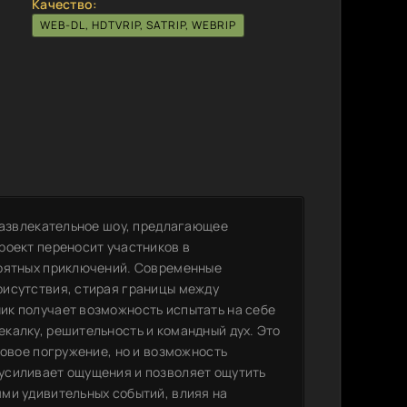
Качество:
WEB-DL, HDTVRIP, SATRIP, WEBRIP
 развлекательное шоу, предлагающее
роект переносит участников в
роятных приключений. Современные
рисутствия, стирая границы между
ик получает возможность испытать на себе
калку, решительность и командный дух. Это
ковое погружение, но и возможность
усиливает ощущения и позволяет ощутить
ми удивительных событий, влияя на