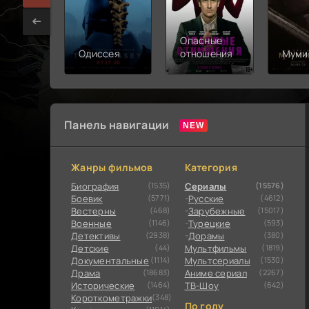
Опасные
Одиссея
отношения
Муми
Панель навигации
Жанры фильмов
Категория
Биография
(1535)
Сериалы
(15576)
Боевик
(5771)
Русские
(4612)
Вестерны
(468)
Зарубежные
(15017)
Военные
(1146)
Турецкие
(593)
Детективы
(2938)
Дорамы
(380)
Детские
(44)
Мультфильмы
(1819)
Документальные
(1114)
Мультсериалы
(1530)
Драма
(18683)
Аниме сериал
(2267)
Исторические
(1464)
ТВ-Шоу
(642)
Короткометражки
(348)
По году