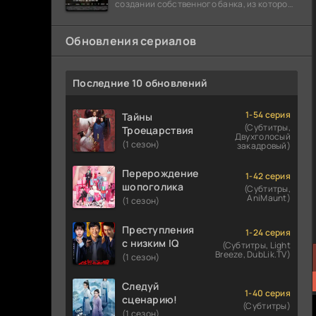
создании собственного банка, из которого
он планировал похитить миллиарды
долларов. Однако,
Обновления сериалов
Последние 10 обновлений
1-54 серия
Тайны
(Субтитры,
Троецарствия
Двухголосый
(1 сезон)
закадровый)
Перерождение
1-42 серия
шопоголика
(Субтитры,
AniMaunt)
(1 сезон)
Преступления
1-24 серия
с низким IQ
(Субтитры, Light
Breeze, DubLik.TV)
(1 сезон)
Следуй
1-40 серия
сценарию!
(Субтитры)
(1 сезон)