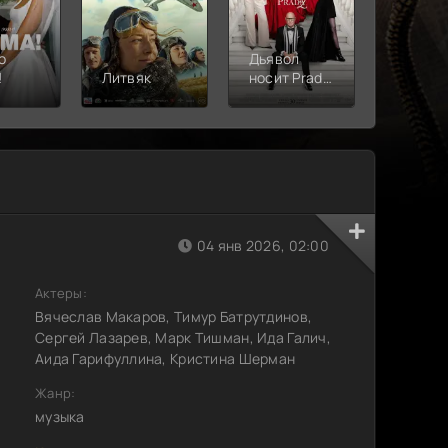
о
Дьявол
!
Литвяк
носит Prada
Верши
2
04 янв 2026, 02:00
Актеры:
Вячеслав Макаров, Тимур Батрутдинов,
Сергей Лазарев, Марк Тишман, Ида Галич,
Аида Гарифуллина, Кристина Шерман
Жанр:
музыка