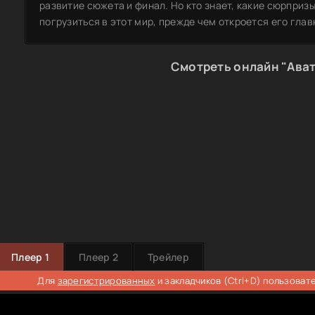
развитие сюжета и финал. Но кто знает, какие сюрприз
погрузиться в этот мир, прежде чем откроется его глав
Смотреть онлайн "Ава
Плеер 1
Плеер 2
Трейлер
Для
зарегистрированных
и закладчиков (Ctrl+D) пользоват