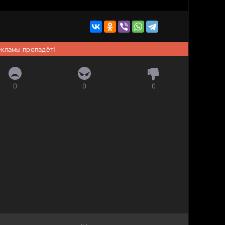
рекламы пропадёт!
0
0
0