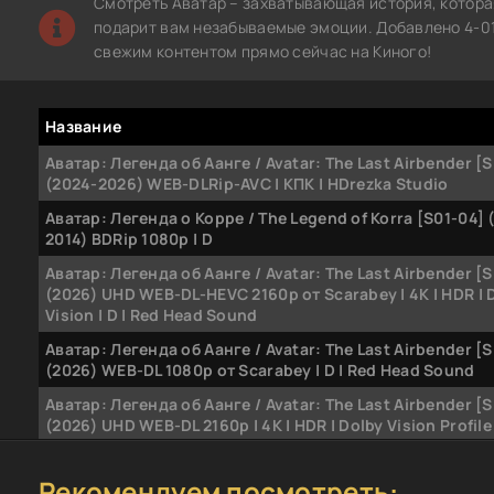
Смотреть Аватар – захватывающая история, котора
подарит вам незабываемые эмоции. Добавлено 4-01
свежим контентом прямо сейчас на Киного!
Название
Аватар: Легенда об Аанге / Avatar: The Last Airbender [
(2024-2026) WEB-DLRip-AVC | КПК | HDrezka Studio
Аватар: Легенда о Корре / The Legend of Korra [S01-04] 
2014) BDRip 1080p | D
Аватар: Легенда об Аанге / Avatar: The Last Airbender [
(2026) UHD WEB-DL-HEVC 2160p от Scarabey | 4K | HDR | 
Vision | D | Red Head Sound
Аватар: Легенда об Аанге / Avatar: The Last Airbender [
(2026) WEB-DL 1080p от Scarabey | D | Red Head Sound
Аватар: Легенда об Аанге / Avatar: The Last Airbender [
(2026) UHD WEB-DL 2160p | 4K | HDR | Dolby Vision Profile 8 
Аватар: Легенда об Аанге / Avatar: The Last Airbender [
(2026) WEB-DL 1080p | D, P, L
Рекомендуем посмотреть: