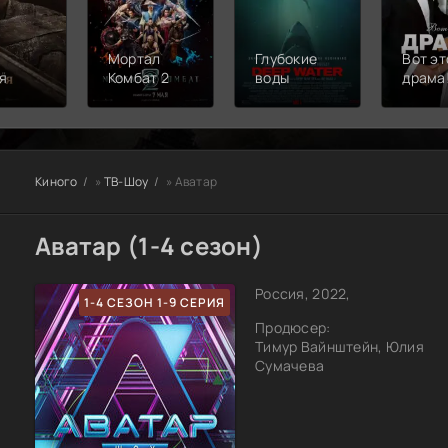
Мортал
Глубокие
Вот эт
я
Комбат 2
воды
драма
Киного
»
ТВ-Шоу
» Аватар
Аватар (1-4 сезон)
Россия, 2022,
1-4 СЕЗОН 1-9 СЕРИЯ
Продюсер:
Тимур Вайнштейн, Юлия
Сумачева