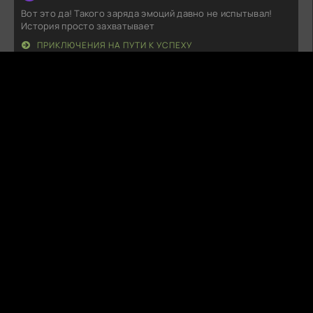
Вот это да! Такого заряда эмоций давно не испытывал!
История просто захватывает
ПРИКЛЮЧЕНИЯ НА ПУТИ К УСПЕХУ
F
FireBlade
05.08.26
Ну, что сказать, реальность иногда бьет по лицу, а тут
прямо в сердце. История
ЧЕТЫРЕ СЕСТРЫ