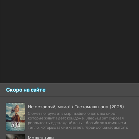
Скоро на сайте
Не оставляй, мама! / Тастамашы ана (2026)
Сюжет погружает в мир тяжёлого детства сирот,
которые живут в детском доме. Здесь царит суровая
реальность, где каждый день — борьба за внимание и
тепло, которых так не хватает. Герои соприкасаются с
Мошенники