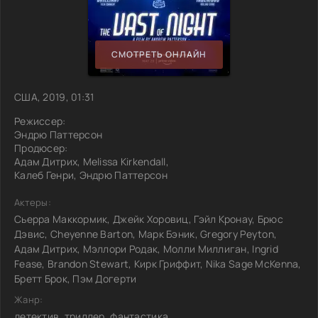
СМОТРЕТЬ ОНЛАЙН
США, 2019, 01:31
Режиссер:
Эндрю Паттерсон
Продюсер:
Адам Дитрих, Melissa Kirkendall,
Калеб Генри, Эндрю Паттерсон
Актеры:
Сьерра Маккормик, Джейк Хоровиц, Гэйл Кронау, Брюс
Дэвис, Cheyenne Barton, Марк Бэник, Gregory Peyton,
Адам Дитрих, Мэллори Родак, Молли Миллиган, Ingrid
Fease, Brandon Stewart, Кирк Гриффит, Nika Sage McKenna,
Бретт Брок, Пэм Догерти
Жанр:
детектив, триллер, фантастика