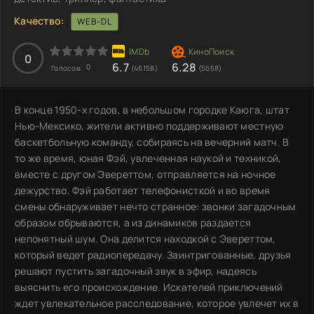
Качество:
WEB-DL
0
6.7
6.28
0
Голосов:
(46158)
(5658)
В конце 1950-х годов, в небольшом городке Каюга, штат
Нью-Мексико, жители активно поддерживают местную
баскетбольную команду, собираясь на вечерний матч. В
то же время, юная Фэй, увлеченная наукой и техникой,
вместе с другом Эвереттом, отправляется на ночное
дежурство. Фэй работает телефонисткой и во время
смены обнаруживает нечто странное: звонки загадочным
образом обрываются, а из динамиков раздается
непонятный шум. Она делится находкой с Эвереттом,
который ведет радиопередачу. Заинтригованные, друзья
решают пустить загадочный звук в эфир, надеясь
выяснить его происхождение. Искателей приключений
ждет увлекательное расследование, которое увлечет их в