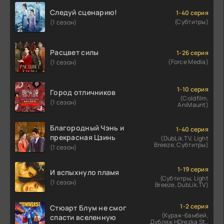
Следуй сценарию!
1-40 серия
(Субтитры)
(1 сезон)
Расцвет силы
1-26 серия
(Force Media)
(1 сезон)
1-10 серия
Город отличников
(Coldfilm,
(1 сезон)
AniMaunt)
Благородный Чэнь и
1-40 серия
прекрасная Цзинь
(DubLik.TV, Light
Breeze, Субтитры)
(1 сезон)
1-19 серия
И вспыхнуло пламя
(Субтитры, Light
(1 сезон)
Breeze, DubLik.TV)
1-2 серия
Стюарт Блум не смог
(Кураж-бамбей,
спасти вселенную
Дубляж HDrezka St.,