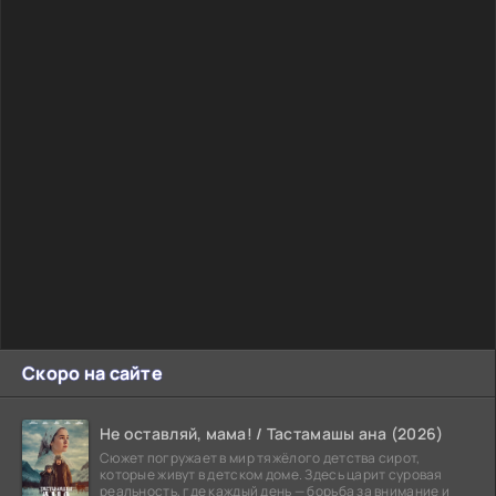
Скоро на сайте
Не оставляй, мама! / Тастамашы ана (2026)
Сюжет погружает в мир тяжёлого детства сирот,
которые живут в детском доме. Здесь царит суровая
реальность, где каждый день — борьба за внимание и