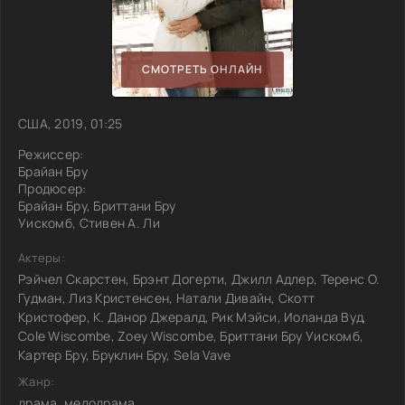
СМОТРЕТЬ ОНЛАЙН
США, 2019, 01:25
Режиссер:
Брайан Бру
Продюсер:
Брайан Бру, Бриттани Бру
Уискомб, Стивен А. Ли
Актеры:
Рэйчел Скарстен, Брэнт Догерти, Джилл Адлер, Теренс О.
Гудман, Лиз Кристенсен, Натали Дивайн, Скотт
Кристофер, К. Данор Джералд, Рик Мэйси, Иоланда Вуд,
Cole Wiscombe, Zoey Wiscombe, Бриттани Бру Уискомб,
Картер Бру, Бруклин Бру, Sela Vave
Жанр:
драма, мелодрама