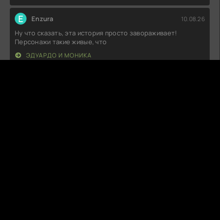
E
Enzura
10.08.26
Ну что сказать, эта история просто завораживает!
Персонажи такие живые, что
ЭДУАРДО И МОНИКА
S
SilentVibe
10.08.26
Как же классно, когда ты видишь, как сюжет
разворачивается на изломе
ВОДИТЕЛЬ-УБИЙЦА