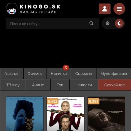
KINOGO.SK
ФИЛЬМЫ ОНЛАЙН
3
Главная
Фильмы
Новинки
Сериалы
Мультфильмы
ТВ шоу
Аниме
Топ
Новости
Случайное
6.452
6.391