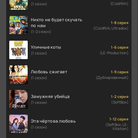
(Coldfilm)
(1 сезон)
Никто не будет скучать
1-8 серия
по нам
(Coldfilm, Ultradox)
(1-2 сезон)
Уличные коты
1-6 серия
(LE-Production)
(1 сезон)
Любовь сжигает
1-9 серия
(Дублированный)
(1 сезон)
Замужняя убийца
1-2 серия
(SoftBox)
(1 сезон)
1-12 серия
Эта чёртова любовь
(SoftBox, LE-
(1 сезон)
Vitation)