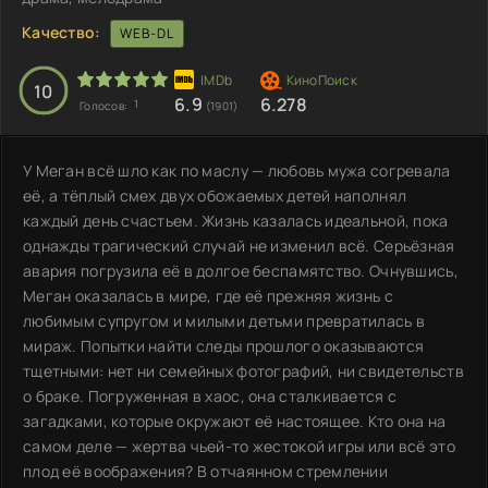
Качество:
WEB-DL
10
6.9
6.278
1
Голосов:
(1901)
У Меган всё шло как по маслу — любовь мужа согревала
её, а тёплый смех двух обожаемых детей наполнял
каждый день счастьем. Жизнь казалась идеальной, пока
однажды трагический случай не изменил всё. Серьёзная
авария погрузила её в долгое беспамятство. Очнувшись,
Меган оказалась в мире, где её прежняя жизнь с
любимым супругом и милыми детьми превратилась в
мираж. Попытки найти следы прошлого оказываются
тщетными: нет ни семейных фотографий, ни свидетельств
о браке. Погруженная в хаос, она сталкивается с
загадками, которые окружают её настоящее. Кто она на
самом деле — жертва чьей-то жестокой игры или всё это
плод её воображения? В отчаянном стремлении