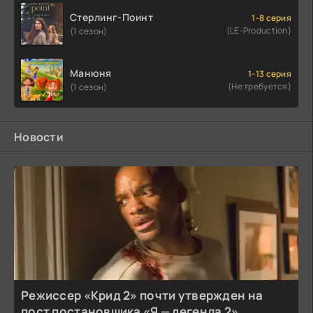
Стерлинг-Поинт
1-8 серия
(LE-Production)
(1 сезон)
Манюня
1-13 серия
(Не требуется)
(1 сезон)
Новости
Режиссер «Крид 2» почти утвержден на
пост постановщика «Я — легенда 2»