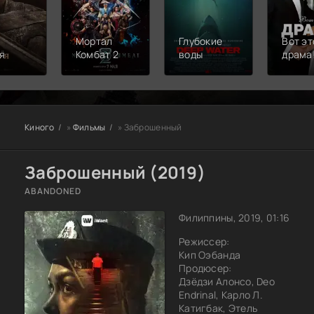
Мортал
Глубокие
Вот эт
я
Комбат 2
воды
драма
Киного
»
Фильмы
» Заброшенный
Заброшенный (2019)
ABANDONED
Филиппины, 2019, 01:16
Режиссер:
Кип Оэбанда
Продюсер:
Дзёдзи Алонсо, Deo
Endrinal, Карло Л.
Катигбак, Этель