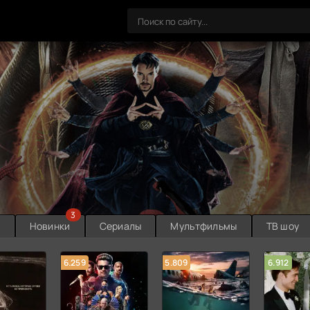
3
ы
Новинки
Сериалы
Мультфильмы
ТВ шоу
6.259
5.809
6.912