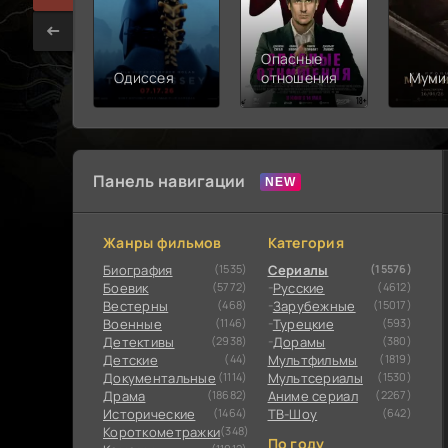
Опасные
Одиссея
отношения
Муми
Панель навигации
Жанры фильмов
Категория
Биография
(1535)
Сериалы
(15576)
Боевик
(5772)
Русские
(4612)
Вестерны
(468)
Зарубежные
(15017)
Военные
(1146)
Турецкие
(593)
Детективы
(2938)
Дорамы
(380)
Детские
(44)
Мультфильмы
(1819)
Документальные
(1114)
Мультсериалы
(1530)
Драма
(18682)
Аниме сериал
(2267)
Исторические
(1464)
ТВ-Шоу
(642)
Короткометражки
(348)
По году