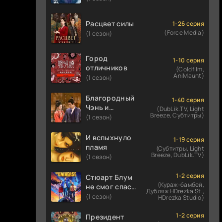
Расцвет силы
1-26 серия
(Force Media)
(1 сезон)
Город
1-10 серия
отличников
(Coldfilm,
AniMaunt)
(1 сезон)
Благородный
1-40 серия
Чэнь и
(DubLik.TV, Light
Breeze, Субтитры)
прекрасная
(1 сезон)
Цзинь
И вспыхнуло
1-19 серия
пламя
(Субтитры, Light
Breeze, DubLik.TV)
(1 сезон)
1-2 серия
Стюарт Блум
(Кураж-бамбей,
не смог спасти
Дубляж HDrezka St.,
вселенную
(1 сезон)
HDrezka Studio)
1-2 серия
Президент