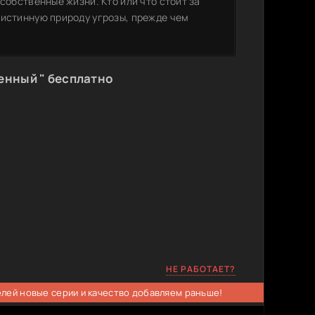
собственные жизни. Кто или что стоит за
 истинную природу угрозы, прежде чем
енный " бесплатно
НЕ РАБОТАЕТ?
елей новые серии и качество добавляем раньше!