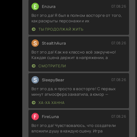
E
Enzura
07.08.26
Вот это да! Я был в полном восторге от того,
как раскрыты персонажи и их
ТЫ ПРОДОЛЖАЙ ЖИТЬ
S
StealthAura
07.08.26
Вот это да! Как же классно всё закручено!
Каждая сцена держит в напряжении, а
СМОТРИТЕЛИ
S
SleepyBear
07.08.26
Вот это да, я просто в восторге! С первых
минут атмосфера захватила, а юмор —
ХА-ХА ХАННА
F
FireLuna
07.08.26
Вот это да! Чувствовалось, что создатели
вложили душу в каждую сцену. Игра