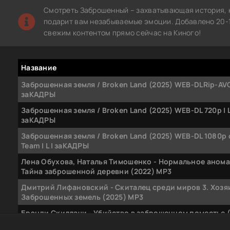
Смотреть Заброшенный – захватывающая история, 
подарит вам незабываемые эмоции. Добавлено 20-1
свежим контентом прямо сейчас на Киного!
Название
Заброшенная земля / Broken Land (2025) WEB-DLRip-AVC |
заКАДРЫ
Заброшенная земля / Broken Land (2025) WEB-DL 720p | L
заКАДРЫ
Заброшенная земля / Broken Land (2025) WEB-DL 1080p 
Team | L | заКАДРЫ
Лена Обухова, Наталья Тимошенко - Нормальное анома
Тайна заброшенной деревни (2022) MP3
Дмитрий Лифановский - Скиталец среди миров 3. Хозя
Заброшенных земель (2025) МР3
Брэнди Скиллачи - Убийство в заброшенном поместье 
FB2