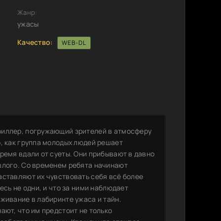
Жанр:
ужасы
Качество:
WEB-DL
риллер, погружающий зрителей в атмосферу
о, как группа молодых людей решает
ремя вдали от суеты. Они прибывают в давно
шлого. Со временем ребята начинают
аставляют их чувствовать себя всё более
есь не одни, и что за ними наблюдает
живание в лабиринте ужаса и тайн.
ают, что им предстоит не только