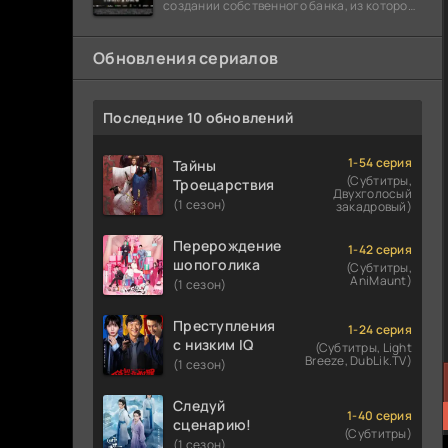
создании собственного банка, из которого
он планировал похитить миллиарды
долларов. Однако,
Обновления сериалов
Последние 10 обновлений
1-54 серия
Тайны
(Субтитры,
Троецарствия
Двухголосый
(1 сезон)
закадровый)
Перерождение
1-42 серия
шопоголика
(Субтитры,
AniMaunt)
(1 сезон)
Преступления
1-24 серия
с низким IQ
(Субтитры, Light
Breeze, DubLik.TV)
(1 сезон)
Следуй
1-40 серия
сценарию!
(Субтитры)
(1 сезон)