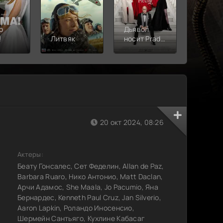
о
Дьявол
!
Литвяк
носит Prada
Верши
2
20 окт 2024, 08:26
Актеры:
Беату Гонсалес, Сет Феделин, Allan de Paz,
Barbara Ruaro, Нико Антонио, Matt Daclan,
Арчи Адамос, She Maala, Jo Pacumio, Яна
Бернардес, Kenneth Paul Cruz, Jan Silverio,
Aaron Lapkin, Роландо Иносенсио,
Шермейн Сантьяго, Кухлине Кабасаг