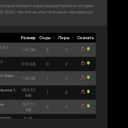
которая покорит ваше сердце!Новость которая
0-2024, так что не упустите шанс насладиться
Размер
Сиды
Пиры
Скачать
 L |
1.45 GB
2
0
 |
3.51 GB
0
2
от New-
7.38 GB
1
0
льное 1.
469.57
1
0
MB
ин
307.79
0
0
MB
(2025)
5.08
1
0
MB