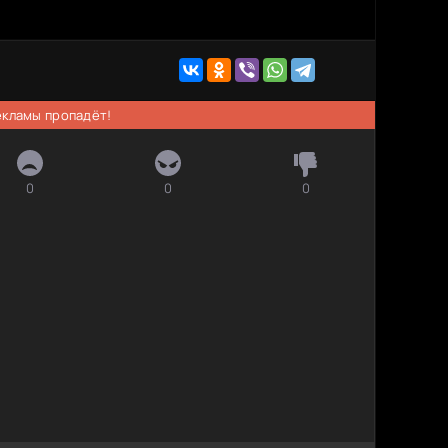
рекламы пропадёт!
0
0
0