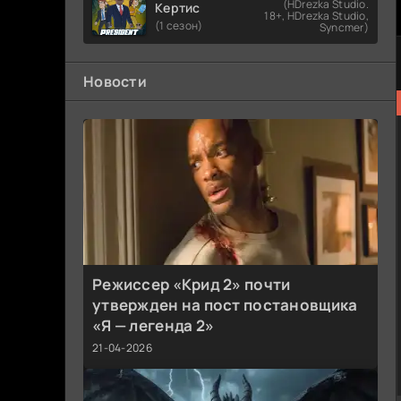
(HDrezka Studio.
Кертис
18+, HDrezka Studio,
(1 сезон)
Syncmer)
Новости
Режиссер «Крид 2» почти
утвержден на пост постановщика
«Я — легенда 2»
21-04-2026