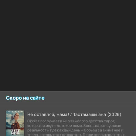
Скоро на сайте
Не оставляй, мама! / Тастамашы ана (2026)
Сюжет погружает в мир тяжёлого детства сирот,
которые живут в детском доме. Здесь царит суровая
реальность, где каждый день — борьба за внимание и
тепло, которых так не хватает. Герои соприкасаются с