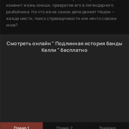
изменит жизнь юноши, превратив его в легендарного
разбойника. Но что же на самом деле движет Недом —
жажда мести, поиск справедливости или нечто совсем
иное?
Смотреть онлайн " Подлинная история банды
Келли " бесплатно
Плеер 1
Плеер 2
Трейлер