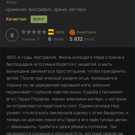
Жанр:
криминал, биография, драма, вестерн
Качество:
BDRIP
0
6
5.832
0
Голосов:
(13498)
(17437)
1860-е годы, Австралия. Жизнь молодого Неда сложна и
беспощадна: его семья борется с нищетой, а мать
вынуждена заниматься проституцией, чтобы прокормить
детей. После трагической смерти отца, попавшего в
тюрьму из-за украденной коровьей ноги, мальчик
переживает глубокое чувство вины. Судьба сталкивает
его с Гарри Пауэром, новым знакомым матери, с которым
он отправляется перегонять скот. Однако вскоре Нед
узнает, что его мать заключила сделку с этим бандитом, и
теперь он должен помогать Гарри в его преступных делах
— обманывать, грабить и даже убивать путников. Так
начинается сложный и опасный путь, который навсегда