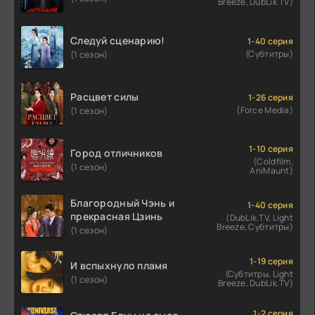
Breeze, DubLik.TV)
Следуй сценарию!
1-40 серия
(Субтитры)
(1 сезон)
Расцвет силы
1-26 серия
(Force Media)
(1 сезон)
1-10 серия
Город отличников
(Coldfilm,
(1 сезон)
AniMaunt)
Благородный Чэнь и
1-40 серия
прекрасная Цзинь
(DubLik.TV, Light
Breeze, Субтитры)
(1 сезон)
1-19 серия
И вспыхнуло пламя
(Субтитры, Light
(1 сезон)
Breeze, DubLik.TV)
1-2 серия