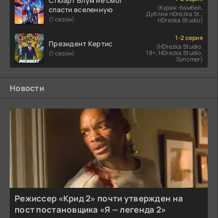
Стюарт Блум не смог
(Кураж-бамбей,
спасти вселенную
Дубляж HDrezka St.,
(1 сезон)
HDrezka Studio)
1-2 серия
Президент Кертис
(HDrezka Studio.
18+, HDrezka Studio,
(1 сезон)
Syncmer)
Новости
Режиссер «Крид 2» почти утвержден на
пост постановщика «Я — легенда 2»