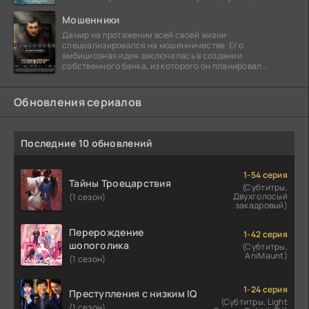
Мошенники
Дамир на протяжении всей своей жизни
специализировался на мошенничестве. Его
амбициозная идея заключалась в создании
собственного банка, из которого он планировал
похитить миллиарды долларов. Однако,
Обновления сериалов
Последние 10 обновлений
1-54 серия
Тайны Троецарствия
(Субтитры,
Двухголосый
(1 сезон)
закадровый)
Перерождение
1-42 серия
шопоголика
(Субтитры,
AniMaunt)
(1 сезон)
1-24 серия
Преступления с низким IQ
(Субтитры, Light
(1 сезон)