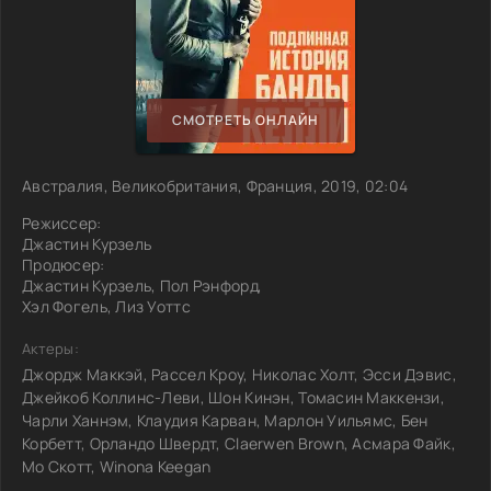
СМОТРЕТЬ ОНЛАЙН
Австралия, Великобритания, Франция, 2019, 02:04
Режиссер:
Джастин Курзель
Продюсер:
Джастин Курзель, Пол Рэнфорд,
Хэл Фогель, Лиз Уоттс
Актеры:
Джордж Маккэй, Рассел Кроу, Николас Холт, Эсси Дэвис,
Джейкоб Коллинс-Леви, Шон Кинэн, Томасин Маккензи,
Чарли Ханнэм, Клаудия Карван, Марлон Уильямс, Бен
Корбетт, Орландо Швердт, Claerwen Brown, Асмара Файк,
Мо Скотт, Winona Keegan