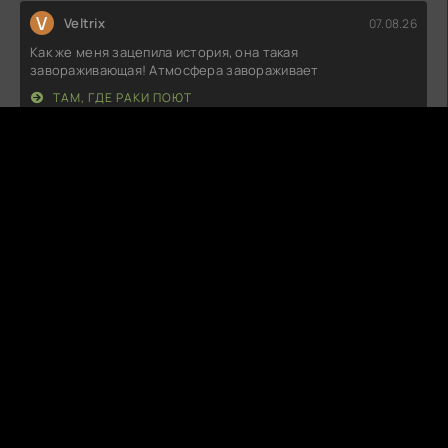
V
Veltrix
07.08.26
Как же меня зацепила история, она такая
завораживающая! Атмосфера завораживает
ТАМ, ГДЕ РАКИ ПОЮТ
H
HollowGlow
07.08.26
Ну, это было что-то! Я просто в восторге от того, как
здорово переданы
БОГИ ХЕВИ-МЕТАЛА