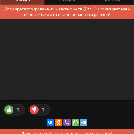
Для
зарегистрированных
и закладчиков (Ctrl+D) пользователей
новые серии и качество добавляем раньше!
0
0
Зарегистрируйся
- и часть рекламы пропадёт!