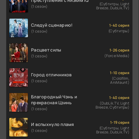
Преступления с низким IQ
(Субтитры, Light
(1 сезон)
Breeze, DubLik.TV)
Следуй сценарию!
1-40 серия
(Субтитры)
(1 сезон)
Расцвет силы
1-26 серия
(Force Media)
(1 сезон)
1-10 серия
Город отличников
(Coldfilm,
(1 сезон)
AniMaunt)
Благородный Чэнь и
1-40 серия
прекрасная Цзинь
(DubLik.TV, Light
Breeze, Субтитры)
(1 сезон)
1-19 серия
И вспыхнуло пламя
(Субтитры, Light
(1 сезон)
Breeze, DubLik.TV)