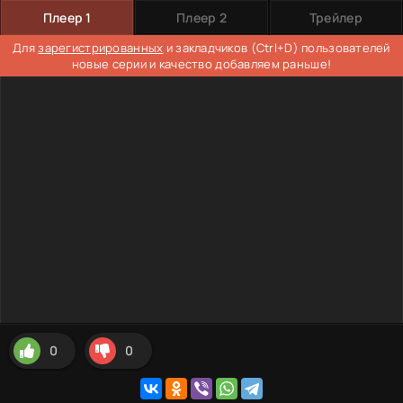
Плеер 1
Плеер 2
Трейлер
Для
зарегистрированных
и закладчиков (Ctrl+D) пользователей
новые серии и качество добавляем раньше!
0
0