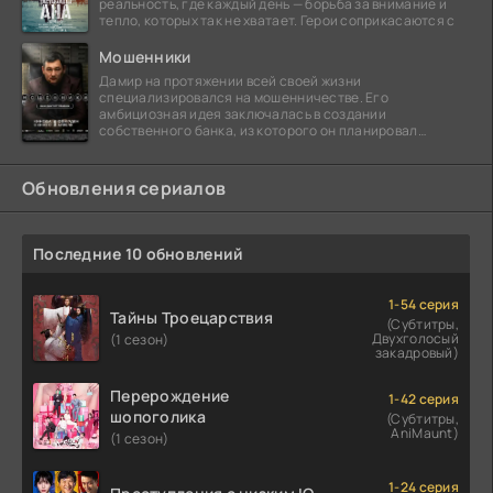
реальность, где каждый день — борьба за внимание и
тепло, которых так не хватает. Герои соприкасаются с
Мошенники
Дамир на протяжении всей своей жизни
специализировался на мошенничестве. Его
амбициозная идея заключалась в создании
собственного банка, из которого он планировал
похитить миллиарды долларов. Однако,
Обновления сериалов
Последние 10 обновлений
1-54 серия
Тайны Троецарствия
(Субтитры,
Двухголосый
(1 сезон)
закадровый)
Перерождение
1-42 серия
шопоголика
(Субтитры,
AniMaunt)
(1 сезон)
1-24 серия