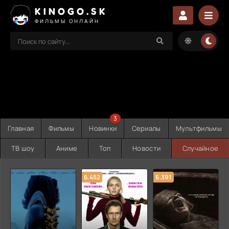
KINOGO.SK
ФИЛЬМЫ ОНЛАЙН
3
Главная
Фильмы
Новинки
Сериалы
Мультфильмы
ТВ шоу
Аниме
Топ
Новости
Случайное
6.452
6.391