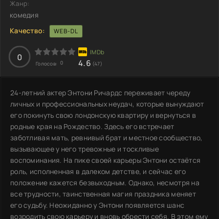
Жанр:
комедия
Качество:
WEB-DL
0
4.6
0
Голосов:
(47)
24-летний актер Энтони Ричардс переживает череду
личных и профессиональных неудач, которые вынуждают
его покинуть свою лондонскую квартиру и вернуться в
родные края на Рождество. Здесь его встречает
заботливая мать, ревнивый брат и местное сообщество,
вызывающее у него тревожные и тоскливые
воспоминания. На пике своей карьеры Энтони остаётся
роль, исполненная в далеком детстве, и сейчас его
положение кажется безвыходным. Однако, несмотря на
все трудности, таинственная магия праздника меняет
его судьбу. Неожиданно у Энтони появляется шанс
возродить свою карьеру и вновь обрести себя. В этом ему