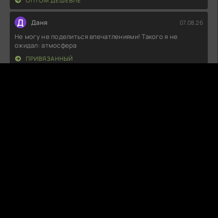
ОПТОМ ДЕШЕВЛЕ
Д
Даня
07.08.26
Не могу не поделиться впечатлениями! Такого я не
ожидал: атмосфера
ПРИВЯЗАННЫЙ
В
Вика
06.08.26
Вот это да! Честно сказать, я был в полном восторге от
того, что увидел. Такой
МАСТЕР