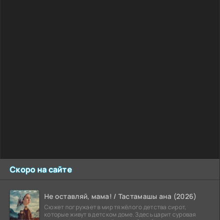
Скоро на сайте
Не оставляй, мама! / Тастамашы ана (2026)
Сюжет погружает в мир тяжёлого детства сирот,
которые живут в детском доме. Здесь царит суровая