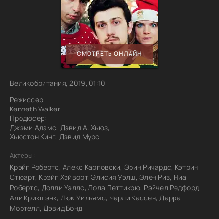
СМОТРЕТЬ ОНЛАЙН
Великобритания, 2019, 01:10
Режиссер:
Kenneth Walker
Продюсер:
Джэми Адамс, Дэвид А. Хьюз,
Хьюстон Кинг, Дэвид Мурс
Актеры:
Крэйг Робертс, Алекс Карповски, Эрин Ричардс, Кэтрин
Стюарт, Крэйг Хэйворт, Элисия Уэлш, Элен Риз, Ниа
Робертс, Долли Уэллс, Лола Петтикрю, Рэйчел Редфорд,
Али Крикшэнк, Люк Уильямс, Чарли Кассен, Дарра
Мортелл, Дэвид Бонд